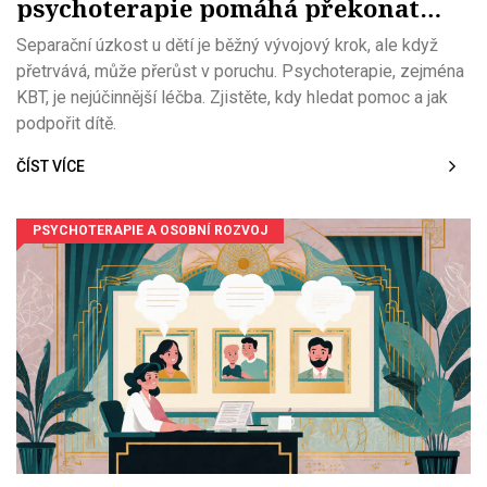
psychoterapie pomáhá překonat
strach z odloučení
Separační úzkost u dětí je běžný vývojový krok, ale když
přetrvává, může přerůst v poruchu. Psychoterapie, zejména
KBT, je nejúčinnější léčba. Zjistěte, kdy hledat pomoc a jak
podpořit dítě.
ČÍST VÍCE
PSYCHOTERAPIE A OSOBNÍ ROZVOJ