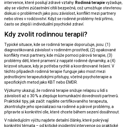
intervence, které posilují zdravé vztahy.
Rodinná terapie
vyžaduje,
aby se všichni zúčastnění cítili bezpečně, což umožňuje otevřenou
diskusi o problémech jako jsou závislost, konflikt mezi partnery
nebo stres v rodičovství. Když se rodinné problémy řeší přímo,
často se zlepší i individuální psychické zdraví.
Kdy zvolit rodinnou terapii?
Typické situace, kde se rodinná terapie doporučuje, jsou: (1)
diagnostikovaná
závislost
v rodinném prostředí, (2) opakované
konflikty mezi partnery, kde může pomoci
párová terapie
, (3)
problémy dětí, které pramení z napjaté rodinné dynamiky, a (4)
krizové situace, kdy je potřeba rychlé a koordinované řešení. V
těchto případech rodinná terapie funguje jako most mezi
jednotlivými terapeutickými přístupy, včetně
psychoterapie
a
specifických metod jako KBT nebo EMDR.
Výzkumy ukazují, že rodinná terapie snižuje relapsu u lidí s
závislostí
až o 30 % a zlepšuje komunikační dovednosti partnerů.
Praktické tipy, jak začít: najděte certifikovaného terapeuta,
zkontrolujte jeho specializaci na rodinné a párové problémy, a
připravte si konkrétní cíle, které chcete během sezení dosáhnout.
V následujícím výčtu najdete detailní články, které pokrývají
konkrétní témata – od kritické incidentní intervence po praktické