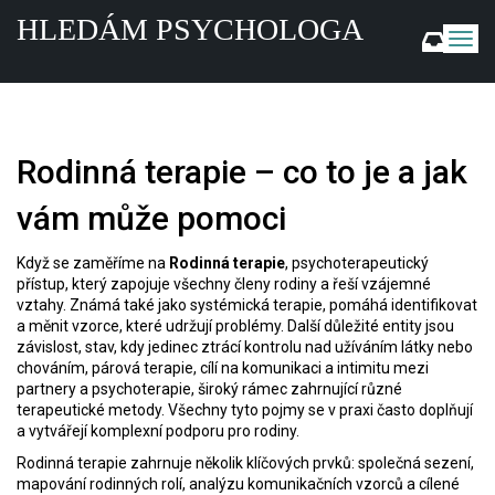
HLEDÁM PSYCHOLOGA
Z
o
b
r
a
z
Rodinná terapie – co to je a jak
i
t
vám může pomoci
n
a
v
Když se zaměříme na
Rodinná terapie
,
psychoterapeutický
přístup, který zapojuje všechny členy rodiny a řeší vzájemné
i
vztahy
. Známá také jako
systémická terapie
, pomáhá identifikovat
g
a měnit vzorce, které udržují problémy. Další důležité entity jsou
a
závislost
,
stav, kdy jedinec ztrácí kontrolu nad užíváním látky nebo
c
chováním
,
párová terapie
,
cílí na komunikaci a intimitu mezi
i
partnery
a
psychoterapie
,
široký rámec zahrnující různé
terapeutické metody
. Všechny tyto pojmy se v praxi často doplňují
a vytvářejí komplexní podporu pro rodiny.
Rodinná terapie zahrnuje několik klíčových prvků: společná sezení,
mapování rodinných rolí, analýzu komunikačních vzorců a cílené