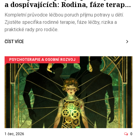
a dospívajících: Rodina, fáze terapie
a rizika
Kompletní průvodce léčbou poruch příjmu potravy u dětí.
Zjistěte specifika rodinné terapie, fáze léčby, rizika a
praktické rady pro rodiče.
ČÍST VÍCE
PSYCHOTERAPIE A OSOBNÍ ROZVOJ
1 čec, 2026
0