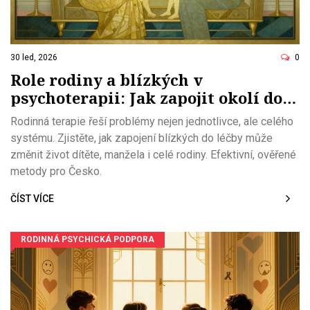
30 led, 2026
0
Role rodiny a blízkých v
psychoterapii: Jak zapojit okolí do
léčby
Rodinná terapie řeší problémy nejen jednotlivce, ale celého
systému. Zjistěte, jak zapojení blízkých do léčby může
změnit život dítěte, manžela i celé rodiny. Efektivní, ověřené
metody pro Česko.
ČÍST VÍCE
RODINNÁ PSYCHICKÁ PODPORA