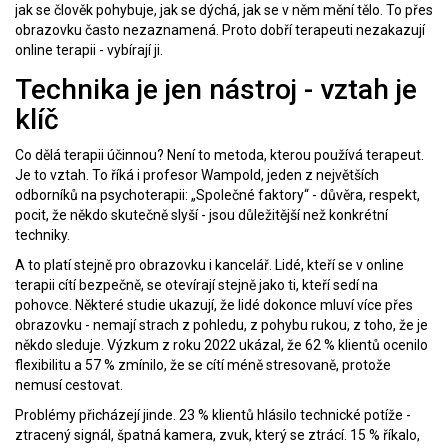
jak se člověk pohybuje, jak se dýchá, jak se v něm mění tělo. To přes
obrazovku často nezaznamená. Proto dobří terapeuti nezakazují
online terapii - vybírají ji.
Technika je jen nástroj - vztah je
klíč
Co dělá terapii účinnou? Není to metoda, kterou používá terapeut.
Je to vztah. To říká i profesor Wampold, jeden z největších
odborníků na psychoterapii: „Společné faktory“ - důvěra, respekt,
pocit, že někdo skutečně slyší - jsou důležitější než konkrétní
techniky.
A to platí stejně pro obrazovku i kancelář. Lidé, kteří se v online
terapii cítí bezpečně, se otevírají stejně jako ti, kteří sedí na
pohovce. Některé studie ukazují, že lidé dokonce mluví více přes
obrazovku - nemají strach z pohledu, z pohybu rukou, z toho, že je
někdo sleduje. Výzkum z roku 2022 ukázal, že 62 % klientů ocenilo
flexibilitu a 57 % zmínilo, že se cítí méně stresovaně, protože
nemusí cestovat.
Problémy přicházejí jinde. 23 % klientů hlásilo technické potíže -
ztracený signál, špatná kamera, zvuk, který se ztrácí. 15 % říkalo,