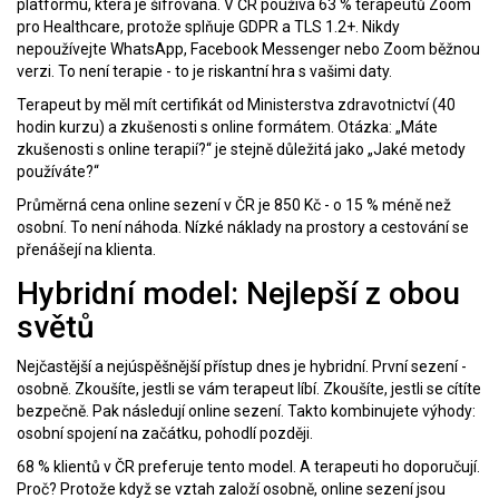
platformu, která je šifrovaná. V ČR používá 63 % terapeutů Zoom
pro Healthcare, protože splňuje GDPR a TLS 1.2+. Nikdy
nepoužívejte WhatsApp, Facebook Messenger nebo Zoom běžnou
verzi. To není terapie - to je riskantní hra s vašimi daty.
Terapeut by měl mít certifikát od Ministerstva zdravotnictví (40
hodin kurzu) a zkušenosti s online formátem. Otázka: „Máte
zkušenosti s online terapií?“ je stejně důležitá jako „Jaké metody
používáte?“
Průměrná cena online sezení v ČR je 850 Kč - o 15 % méně než
osobní. To není náhoda. Nízké náklady na prostory a cestování se
přenášejí na klienta.
Hybridní model: Nejlepší z obou
světů
Nejčastější a nejúspěšnější přístup dnes je hybridní. První sezení -
osobně. Zkoušíte, jestli se vám terapeut líbí. Zkoušíte, jestli se cítíte
bezpečně. Pak následují online sezení. Takto kombinujete výhody:
osobní spojení na začátku, pohodlí později.
68 % klientů v ČR preferuje tento model. A terapeuti ho doporučují.
Proč? Protože když se vztah založí osobně, online sezení jsou