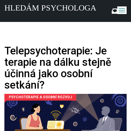
HLEDÁM PSYCHOLOGA
Z
o
b
r
a
z
i
Telepsychoterapie: Je
t
n
terapie na dálku stejně
a
v
účinná jako osobní
i
g
setkání?
a
c
PSYCHOTERAPIE A OSOBNÍ ROZVOJ
i