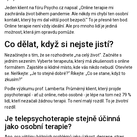
Jeden klient na fóru Psycho.cz napsal: „Online terapie mi
zachránila život během pandemie. Ale někdy mi chybí ten osobní
kontakt, který by mi dal větší pocit bezpečí.“ To je přesně ten bod.
Online terapie není vždy ideální. Ale pro mnoho lidí je jediná
možnost, která jim opravdu pomůže.
Co dělat, když si nejste jistí?
Nezačínejte s tím, že se rozhodnete „na celý život“. Začněte s
jedním sezením. Vyberte terapeuta, který má zkušenosti s online
formátem. Zajistěte si klidné místo, kde vás nikdo nebudí. Otevřete
se. Neříkejte: „Je to stejně dobré?“ Říkejte: „Co se stane, když to
zkusím?“
Podle výzkumu prof. Lamberta: Průměrný klient, který projde
psychoterapií - ať už online, nebo osobně - je lépe na tom než 79 %
lidí, kteří nezačali žádnou terapii. To není malý rozdíl. To je životní
rozdíl.
Je telepsychoterapie stejně účinná
jako osobní terapie?
Ano, pro většinu běžných problémů jako úzkost, deprese, stres