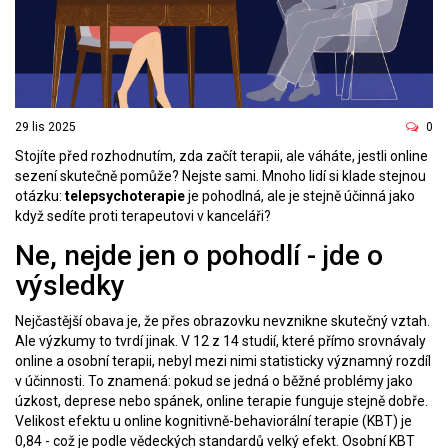
29 lis 2025
0
Stojíte před rozhodnutím, zda začít terapii, ale váháte, jestli online
sezení skutečně pomůže? Nejste sami. Mnoho lidí si klade stejnou
otázku:
telepsychoterapie
je pohodlná, ale je stejně účinná jako
když sedíte proti terapeutovi v kanceláři?
Ne, nejde jen o pohodlí - jde o
výsledky
Nejčastější obava je, že přes obrazovku nevznikne skutečný vztah.
Ale výzkumy to tvrdí jinak. V 12 z 14 studií, které přímo srovnávaly
online a osobní terapii, nebyl mezi nimi statisticky významný rozdíl
v účinnosti. To znamená: pokud se jedná o běžné problémy jako
úzkost, deprese nebo spánek, online terapie funguje stejně dobře.
Velikost efektu u online kognitivně-behaviorální terapie (KBT) je
0,84 - což je podle vědeckých standardů velký efekt. Osobní KBT