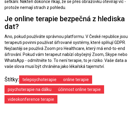
setkání. Někteří dokonce říkají, že se přes obrazovku otevírají víc -
protože nemají strach z pohledu.
Je online terapie bezpečná z hlediska
dat?
Ano, pokud používáte správnou platformu. V České republice jsou
terapeuti povinni používat šifrované systémy, které splňují GDPR.
Nejčastěji se používá Zoom pro Healthcare, který má end-to-end
šifrování. Pokud vám terapeut nabízí obyčejný Zoom, Skype nebo
WhatsApp - odmítněte to. To není terapie, to je riziko. Vaše data a
vaše slova musí být chráněna jako lékařská tajemství.
Štítky:
telepsychoterapie
online terapie
psychoterapie na dálku
účinnost online terapie
videokonference terapie