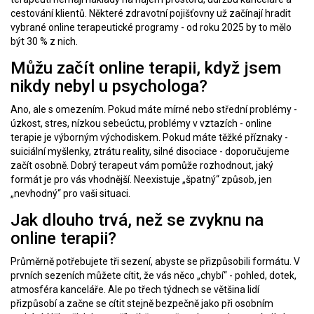
cestování klientů. Některé zdravotní pojišťovny už začínají hradit
vybrané online terapeutické programy - od roku 2025 by to mělo
být 30 % z nich.
Můžu začít online terapii, když jsem
nikdy nebyl u psychologa?
Ano, ale s omezením. Pokud máte mírné nebo střední problémy -
úzkost, stres, nízkou sebeúctu, problémy v vztazích - online
terapie je výborným východiskem. Pokud máte těžké příznaky -
suiciální myšlenky, ztrátu reality, silné disociace - doporučujeme
začít osobně. Dobrý terapeut vám pomůže rozhodnout, jaký
formát je pro vás vhodnější. Neexistuje „špatný“ způsob, jen
„nevhodný“ pro vaši situaci.
Jak dlouho trvá, než se zvyknu na
online terapii?
Průměrně potřebujete tři sezení, abyste se přizpůsobili formátu. V
prvních sezeních můžete cítit, že vás něco „chybí“ - pohled, dotek,
atmosféra kanceláře. Ale po třech týdnech se většina lidí
přizpůsobí a začne se cítit stejně bezpečně jako při osobním