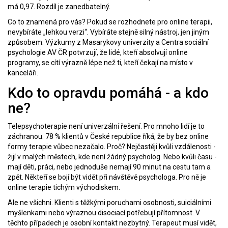
má 0,97. Rozdíl je zanedbatelný.
Co to znamená pro vás? Pokud se rozhodnete pro online terapii,
nevybíráte „lehkou verzi“. Vybíráte stejně silný nástroj, jen jiným
způsobem. Výzkumy z Masarykovy univerzity a Centra sociální
psychologie AV ČR potvrzují, že lidé, kteří absolvují online
programy, se cítí výrazně lépe než ti, kteří čekají na místo v
kanceláři.
Kdo to opravdu pomáhá - a kdo
ne?
Telepsychoterapie není univerzální řešení. Pro mnoho lidí je to
záchranou. 78 % klientů v České republice říká, že by bez online
formy terapie vůbec nezačalo. Proč? Nejčastěji kvůli vzdálenosti -
žijí v malých městech, kde není žádný psycholog. Nebo kvůli času -
mají děti, práci, nebo jednoduše nemají 90 minut na cestu tam a
zpět. Někteří se bojí být vidět při návštěvě psychologa. Pro ně je
online terapie tichým východiskem.
Ale ne všichni. Klienti s těžkými poruchami osobnosti, suiciálními
myšlenkami nebo výraznou disociací potřebují přítomnost. V
těchto případech je osobní kontakt nezbytný. Terapeut musí vidět,