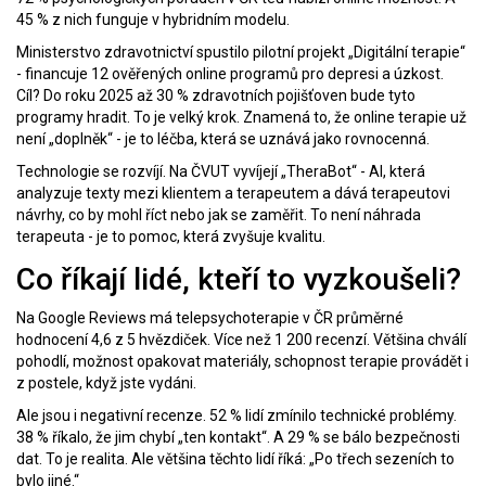
45 % z nich funguje v hybridním modelu.
Ministerstvo zdravotnictví spustilo pilotní projekt „Digitální terapie“
- financuje 12 ověřených online programů pro depresi a úzkost.
Cíl? Do roku 2025 až 30 % zdravotních pojišťoven bude tyto
programy hradit. To je velký krok. Znamená to, že online terapie už
není „doplněk“ - je to léčba, která se uznává jako rovnocenná.
Technologie se rozvíjí. Na ČVUT vyvíjejí „TheraBot“ - AI, která
analyzuje texty mezi klientem a terapeutem a dává terapeutovi
návrhy, co by mohl říct nebo jak se zaměřit. To není náhrada
terapeuta - je to pomoc, která zvyšuje kvalitu.
Co říkají lidé, kteří to vyzkoušeli?
Na Google Reviews má telepsychoterapie v ČR průměrné
hodnocení 4,6 z 5 hvězdiček. Více než 1 200 recenzí. Většina chválí
pohodlí, možnost opakovat materiály, schopnost terapie provádět i
z postele, když jste vydáni.
Ale jsou i negativní recenze. 52 % lidí zmínilo technické problémy.
38 % říkalo, že jim chybí „ten kontakt“. A 29 % se bálo bezpečnosti
dat. To je realita. Ale většina těchto lidí říká: „Po třech sezeních to
bylo jiné.“