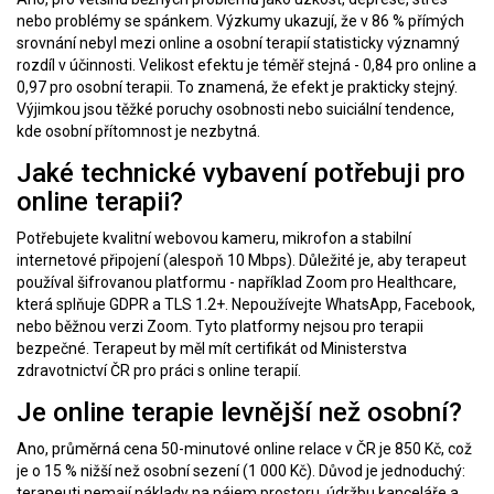
nebo problémy se spánkem. Výzkumy ukazují, že v 86 % přímých
srovnání nebyl mezi online a osobní terapií statisticky významný
rozdíl v účinnosti. Velikost efektu je téměř stejná - 0,84 pro online a
0,97 pro osobní terapii. To znamená, že efekt je prakticky stejný.
Výjimkou jsou těžké poruchy osobnosti nebo suiciální tendence,
kde osobní přítomnost je nezbytná.
Jaké technické vybavení potřebuji pro
online terapii?
Potřebujete kvalitní webovou kameru, mikrofon a stabilní
internetové připojení (alespoň 10 Mbps). Důležité je, aby terapeut
používal šifrovanou platformu - například Zoom pro Healthcare,
která splňuje GDPR a TLS 1.2+. Nepoužívejte WhatsApp, Facebook,
nebo běžnou verzi Zoom. Tyto platformy nejsou pro terapii
bezpečné. Terapeut by měl mít certifikát od Ministerstva
zdravotnictví ČR pro práci s online terapií.
Je online terapie levnější než osobní?
Ano, průměrná cena 50-minutové online relace v ČR je 850 Kč, což
je o 15 % nižší než osobní sezení (1 000 Kč). Důvod je jednoduchý:
terapeuti nemají náklady na nájem prostoru, údržbu kanceláře a