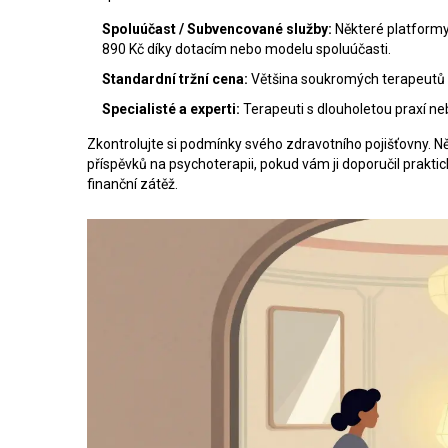
Spoluúčast / Subvencované služby:
Některé platformy,
890 Kč díky dotacím nebo modelu spoluúčasti.
Standardní tržní cena:
Většina soukromých terapeutů ú
Specialisté a experti:
Terapeuti s dlouholetou praxí neb
Zkontrolujte si podmínky svého zdravotního pojišťovny. N
příspěvků na psychoterapii, pokud vám ji doporučil praktick
finanční zátěž.