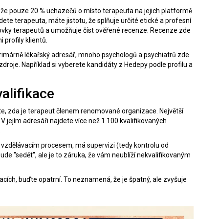
ení, že pouze 20 % uchazečů o místo terapeuta na jejich platformě
te terapeuta, máte jistotu, že splňuje určité etické a profesní
tovky terapeutů a umožňuje číst ověřené recenze.
Recenze zde
 profily klientů.
 primárně lékařský adresář, mnoho psychologů a psychiatrů zde
roje. Například si vyberete kandidáty z Hedepy podle profilu a
alifikace
jte, zda je terapeut členem renomované organizace. Největší
V jejím adresáři najdete více než 1 100 kvalifikovaných
.
 vzdělávacím procesem, má supervizi (tedy kontrolu od
ude "sedět", ale je to záruka, že vám neublíží nekvalifikovaným
acích, buďte opatrní. To neznamená, že je špatný, ale zvyšuje