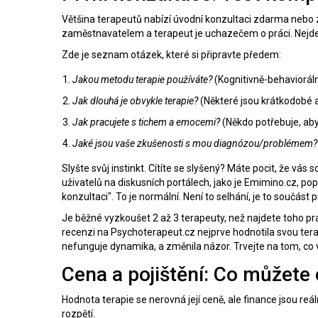
Většina terapeutů nabízí úvodní konzultaci zdarma nebo za
zaměstnavatelem a terapeut je uchazečem o práci. Nejde o to
Zde je seznam otázek, které si připravte předem:
Jakou metodu terapie používáte?
(Kognitivně-behaviorál
Jak dlouhá je obvykle terapie?
(Některé jsou krátkodobé a
Jak pracujete s tichem a emocemi?
(Někdo potřebuje, aby 
Jaké jsou vaše zkušenosti s mou diagnózou/problémem?
Slyšte svůj instinkt. Cítíte se slyšený? Máte pocit, že vás 
uživatelů na diskusních portálech, jako je Emimino.cz, pop
konzultaci". To je normální. Není to selhání, je to součást 
Je běžné vyzkoušet 2 až 3 terapeuty, než najdete toho p
recenzi na Psychoterapeut.cz nejprve hodnotila svou terap
nefunguje dynamika, a změnila názor. Trvejte na tom, c
Cena a pojištění: Co můžete
Hodnota terapie se nerovná její ceně, ale finance jsou re
rozpětí.