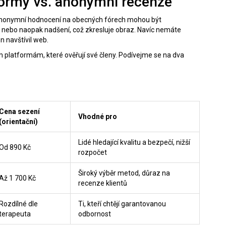
formy vs. anonymní recenze
? Anonymní hodnocení na obecných fórech mohou být
í, nebo naopak nadšení, což zkresluje obraz. Navíc nemáte
n navštívil web.
m platformám, které ověřují své členy. Podívejme se na dva
Cena sezení
Vhodné pro
(orientační)
Lidé hledající kvalitu a bezpečí, nižší
Od 890 Kč
rozpočet
Široký výběr metod, důraz na
Až 1 700 Kč
recenze klientů
Rozdílné dle
Ti, kteří chtějí garantovanou
terapeuta
odbornost