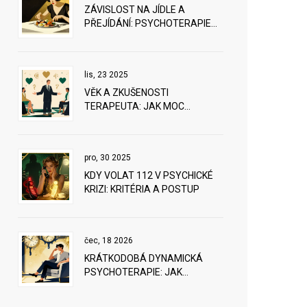
ZÁVISLOST NA JÍDLE A
PŘEJÍDÁNÍ: PSYCHOTERAPIE
BINGE EATING
lis, 23 2025
VĚK A ZKUŠENOSTI
TERAPEUTA: JAK MOC
OPRAVDU VLIV MAJÍ NA
ÚSPĚCH PSYCHOTERAPIE
pro, 30 2025
KDY VOLAT 112 V PSYCHICKÉ
KRIZI: KRITÉRIA A POSTUP
čec, 18 2026
KRÁTKODOBÁ DYNAMICKÁ
PSYCHOTERAPIE: JAK
FUNGUJE V PRAXI A PROČ JE
EFEKTIVNÍ