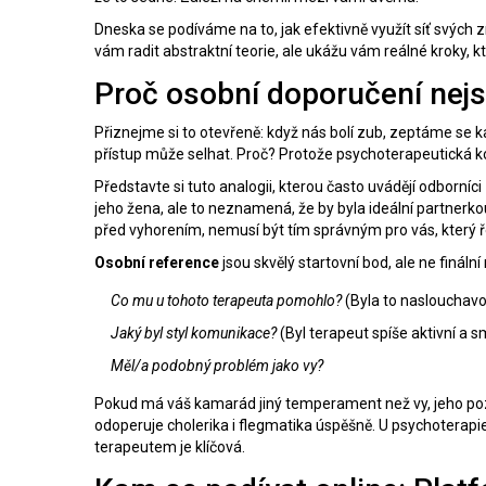
Dneska se podíváme na to, jak efektivně využít síť svých 
vám radit abstraktní teorie, ale ukážu vám reálné kroky, kt
Proč osobní doporučení nej
Přiznejme si to otevřeně: když nás bolí zub, zeptáme se
přístup může selhat. Proč? Protože
psychoterapeutická ko
Představte si tuto analogii, kterou často uvádějí odborní
jeho žena, ale to neznamená, že by byla ideální partnerko
před vyhorením, nemusí být tím správným pro vás, který ře
Osobní reference
jsou skvělý startovní bod, ale ne fináln
Co mu u tohoto terapeuta pomohlo?
(Byla to naslouchavos
Jaký byl styl komunikace?
(Byl terapeut spíše aktivní a sm
Měl/a podobný problém jako vy?
Pokud má váš kamarád jiný temperament než vy, jeho pozi
odoperuje cholerika i flegmatika úspěšně. U psychoterapi
terapeutem je klíčová.