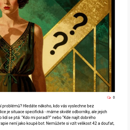
0
ní problémů? Hledáte někoho, kdo vás vyslechne bez
ce je situace specifická - máme skvělé odborníky, ale jejich
 lidí se ptá: "Kdo mi poradí?" nebo "Kde najít dobrého
ie není jako koupě bot. Nemůžete si vzít velikost 42 a doufat,