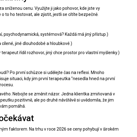
 sníženou cenu. Využijte ji jako pohovor, kde jste vy
 ho testovat, ale zjistit, jestli se cítíte bezpečně.
ní, psychodynamická, systémová? Každá má jiný přístup.)
 cílené, jiné dlouhodobé a hloubkové.)
terapeut řídil rozhovor, jiný chce prostor pro vlastní myšlenky.)
soudí? Po první schůzce si udělejte čas na reflexi. Mnoho
isuje situaci, kdy jim první terapeutka "nesedla hned na první
procesu.
ravého. Nebojte se změnit názor. Jedna klientka zmiňovaná v
eutku pozitivně, ale po druhé návštěvě si uvědomila, že jim
o vám pomáhá.
 očekávat
álným faktorem. Na trhu v roce 2026 se ceny pohybují v širokém