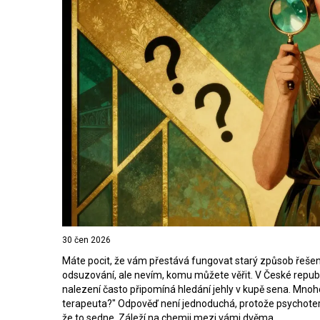
30 čen 2026
Máte pocit, že vám přestává fungovat starý způsob řeše
odsuzování, ale nevím, komu můžete věřit. V České republi
nalezení často připomíná hledání jehly v kupě sena. Mnoho
terapeuta?" Odpověď není jednoduchá, protože psychoterap
že to sedne. Záleží na chemii mezi vámi dvěma.