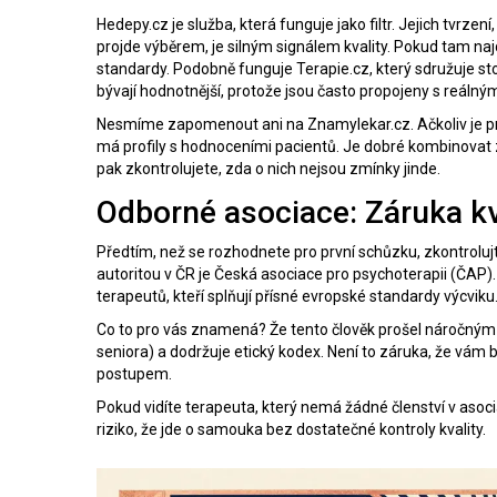
Hedepy.cz
je služba, která funguje jako filtr. Jejich tvrz
projde výběrem, je silným signálem kvality.
Pokud tam najde
standardy. Podobně funguje
Terapie.cz
, který sdružuje s
bývají hodnotnější, protože jsou často propojeny s reálnými
Nesmíme zapomenout ani na
Znamylekar.cz
. Ačkoliv je
má profily s hodnoceními pacientů.
Je dobré kombinovat zd
pak zkontrolujete, zda o nich nejsou zmínky jinde.
Odborné asociace: Záruka kv
Předtím, než se rozhodnete pro první schůzku, zkontrolu
autoritou v ČR je
Česká asociace pro psychoterapii (ČAP)
.
terapeutů, kteří splňují přísné evropské standardy výcviku
Co to pro vás znamená? Že tento člověk prošel náročným
seniora) a dodržuje etický kodex. Není to záruka, že vám b
postupem.
Pokud vidíte terapeuta, který nemá žádné členství v asoci
riziko, že jde o samouka bez dostatečné kontroly kvality.