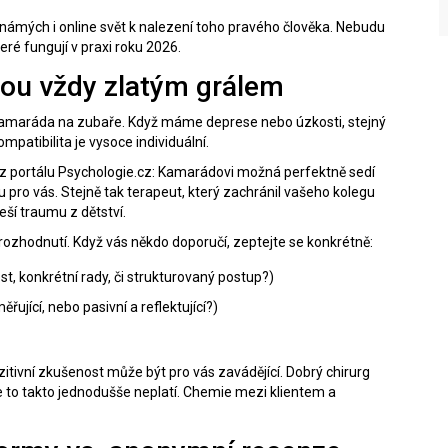
známých i online svět k nalezení toho pravého člověka. Nebudu
eré fungují v praxi roku 2026.
sou vždy zlatým grálem
 kamaráda na zubaře. Když máme deprese nebo úzkosti, stejný
mpatibilita
je vysoce individuální.
ci z portálu Psychologie.cz: Kamarádovi možná perfektně sedí
u pro vás. Stejně tak terapeut, který zachránil vašeho kolegu
ší traumu z dětství.
í rozhodnutí. Když vás někdo doporučí, zeptejte se konkrétně:
t, konkrétní rady, či strukturovaný postup?)
ěřující, nebo pasivní a reflektující?)
tivní zkušenost může být pro vás zavádějící. Dobrý chirurg
e to takto jednodušše neplatí. Chemie mezi klientem a