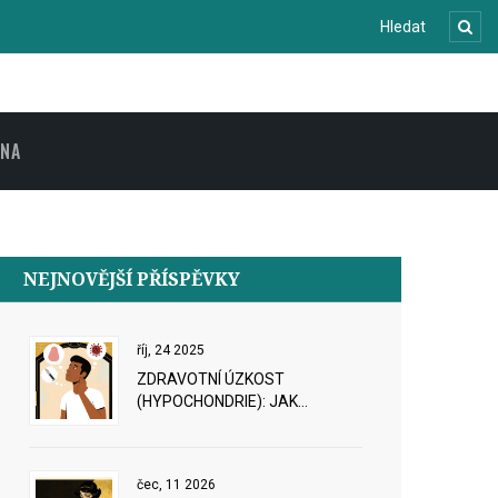
ENA
NEJNOVĚJŠÍ PŘÍSPĚVKY
říj, 24 2025
ZDRAVOTNÍ ÚZKOST
(HYPOCHONDRIE): JAK
POMÁHÁ PSYCHOTERAPIE
čec, 11 2026