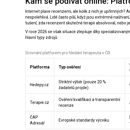
Kam se podívat online: Plat
Internet plave recenzemi, ale kolik z nich je upřímných
nespolehlivá. Lidé často píší, když jsou extrémně naštvan
tušení, zda recenzent skutečně terapii absolvoval, nebo je
V roce 2026 se však situace zlepšuje díky specializovaný
hlavní typy zdrojů:
Srovnání platforem pro hledání terapeuta v ČR
Platforma
Typ ověření
Striktní výběr (pouze 20 %
Hedepy.cz
žadatelů projde)
Ověření kvalifikací a transparentní
Terapie.cz
recenze
ČAP
Evropské standardy výcviku
Adresář