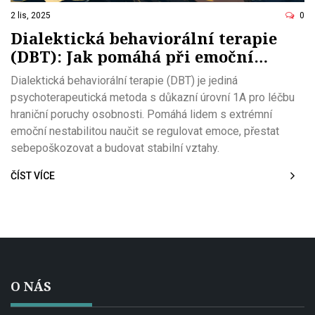
2 lis, 2025
0
Dialektická behaviorální terapie
(DBT): Jak pomáhá při emoční
nestabilitě a hraniční poruchě
Dialektická behaviorální terapie (DBT) je jediná
osobnosti
psychoterapeutická metoda s důkazní úrovní 1A pro léčbu
hraniční poruchy osobnosti. Pomáhá lidem s extrémní
emoční nestabilitou naučit se regulovat emoce, přestat
sebepoškozovat a budovat stabilní vztahy.
ČÍST VÍCE
O NÁS