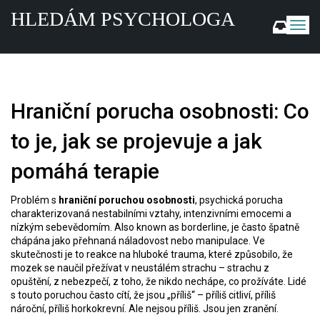
HLEDÁM PSYCHOLOGA
Z
o
b
r
a
z
Hraniční porucha osobnosti: Co
i
t
to je, jak se projevuje a jak
n
a
pomáhá terapie
v
i
g
Problém s
hraniční poruchou osobnosti
,
psychická porucha
a
charakterizovaná nestabilními vztahy, intenzivními emocemi a
c
nízkým sebevědomím
. Also known as
borderline
, je často špatně
chápána jako přehnaná náladovost nebo manipulace. Ve
i
skutečnosti je to reakce na hluboké trauma, které způsobilo, že
mozek se naučil přežívat v neustálém strachu – strachu z
opuštění, z nebezpečí, z toho, že nikdo nechápe, co prožíváte.
Lidé
s touto poruchou často cítí, že jsou „příliš“ – příliš citliví, příliš
nároční, příliš horkokrevní. Ale nejsou příliš. Jsou jen zranění.