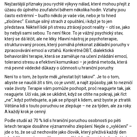
Nejčastější příznaky jsou rychlé výkyvy nálad, které mohou přejít z
úžasu do úplného zoufalství během několika hodin. Vztahy jsou
často extrémní – buďto někdo je vaše vše, nebo je to hned
„zločinec“. Existuje silný strach z opuštění, i když je to jen
představa. Někteří lidé při stresu ztrácejí pocit reality – cítí se, jako
by nebyli sami sebou. To není fikce. To je vážný psychický stav,
který se dá léčit, ale ne léky. Hlavní nástroj je
psychoterapie
,
strukturovaný proces, který pomáhá překonat základní poruchy v
zpracovávání emocí a vztahů
. Konkrétně
DBT
,
dialektická
behaviorální terapie, která se zaměřuje na učení zvládání emocí,
toleranci stresu a efektivní komunikaci
– je jediná metoda, která
má pevné vědecké důkazy o účinnosti u hraniční poruchy.
Není to o tom, že byste měli „přestat být takoví“. Je to o tom,
abyste se naučili žít s tím, co je uvnitř, a najít způsoby, jak to nezničí
vaše životy. Terapie vám pomůže pochopit, proč reagujete tak, jak
reagujete. Učí vás, jak se uklidnit, když se cítíte na pokraji, jak říct
„ne“, když potřebujete, a jak se připojit k lidem, aniž byste je ztratili.
Většina lidí s touto poruchou se zlepšuje – ne za týden, ale za roky.
A každý krok je cenný.
Podle studií až 70 % lidí s hraniční poruchou osobnosti po pěti
letech terapie dosáhne významného zlepšení. Nejde o „vyléčení“ –
jde o to, že se už nechováte jako člověk, který přežívá každý den