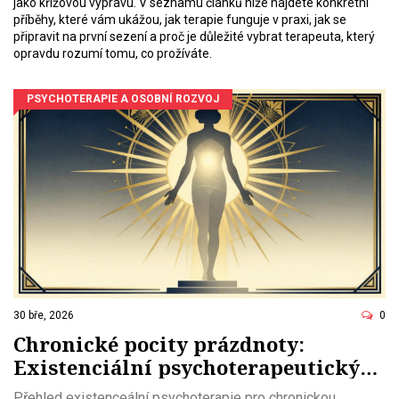
jako křížovou výpravu. V seznamu článků níže najdete konkrétní
příběhy, které vám ukážou, jak terapie funguje v praxi, jak se
připravit na první sezení a proč je důležité vybrat terapeuta, který
opravdu rozumí tomu, co prožíváte.
PSYCHOTERAPIE A OSOBNÍ ROZVOJ
30 bře, 2026
0
Chronické pocity prázdnoty:
Existenciální psychoterapeutický
přístup k léčbě
Přehled existenceální psychoterapie pro chronickou