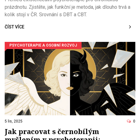
prázdnotu. Zjistěte, jak funkční je metoda, jak dlouho trvá a
kolik stojí v ČR. Srovnání s DBT a CBT.
ČÍST VÍCE
PSYCHOTERAPIE A OSOBNÍ ROZVOJ
5 lis, 2025
0
Jak pracovat s černobílým
myšlením v psychoterapii: