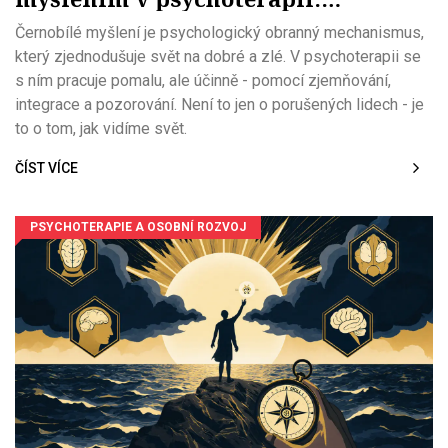
Praktický přístup k rozštěpení
Černobílé myšlení je psychologický obranný mechanismus,
který zjednodušuje svět na dobré a zlé. V psychoterapii se
s ním pracuje pomalu, ale účinně - pomocí zjemňování,
integrace a pozorování. Není to jen o porušených lidech - je
to o tom, jak vidíme svět.
ČÍST VÍCE
PSYCHOTERAPIE A OSOBNÍ ROZVOJ