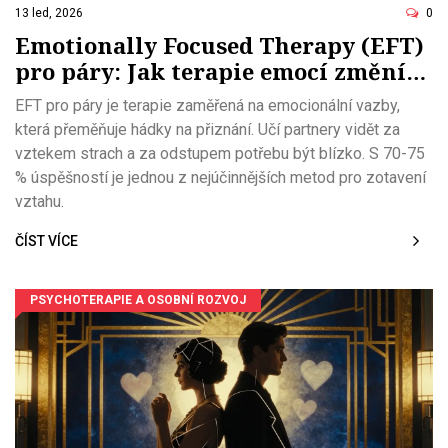
13 led, 2026
0
Emotionally Focused Therapy (EFT)
pro páry: Jak terapie emocí změní
vaši vazbu
EFT pro páry je terapie zaměřená na emocionální vazby,
která přeměňuje hádky na přiznání. Učí partnery vidět za
vztekem strach a za odstupem potřebu být blízko. S 70-75
% úspěšností je jednou z nejúčinnějších metod pro zotavení
vztahu.
ČÍST VÍCE
PSYCHOTERAPIE A OSOBNÍ ROZVOJ