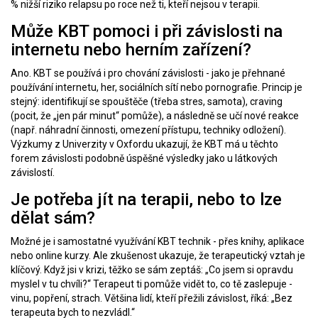
% nižší riziko relapsu po roce než ti, kteří nejsou v terapii.
Může KBT pomoci i při závislosti na
internetu nebo herním zařízení?
Ano. KBT se používá i pro chování závislosti - jako je přehnané
používání internetu, her, sociálních sítí nebo pornografie. Princip je
stejný: identifikují se spouštěče (třeba stres, samota), craving
(pocit, že „jen pár minut“ pomůže), a následně se učí nové reakce
(např. náhradní činnosti, omezení přístupu, techniky odložení).
Výzkumy z Univerzity v Oxfordu ukazují, že KBT má u těchto
forem závislosti podobně úspěšné výsledky jako u látkových
závislostí.
Je potřeba jít na terapii, nebo to lze
dělat sám?
Možné je i samostatné využívání KBT technik - přes knihy, aplikace
nebo online kurzy. Ale zkušenost ukazuje, že terapeutický vztah je
klíčový. Když jsi v krizi, těžko se sám zeptáš: „Co jsem si opravdu
myslel v tu chvíli?“ Terapeut ti pomůže vidět to, co tě zaslepuje -
vinu, popření, strach. Většina lidí, kteří přežili závislost, říká: „Bez
terapeuta bych to nezvládl.“