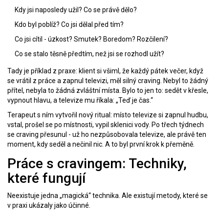
Kdy jsi naposledy užil? Co se právě dělo?
Kdo byl poblíž? Co jsi dělal před tím?
Co jsi cítil - úzkost? Smutek? Boredom? Rozčilení?
Co se stalo těsně předtím, než jsi se rozhodl užít?
Tady je příklad z praxe: klient si všiml, že každý pátek večer, když
se vrátil z práce a zapnul televizi, měl silný craving. Nebyl to žádný
přítel, nebyla to žádná zvláštní místa. Bylo to jen to: sedět v křesle,
vypnout hlavu, a televize mu říkala: „Teď je čas.“
Terapeut s ním vytvořil nový ritual: místo televize si zapnul hudbu,
vstal, prošel se po místnosti, vypil sklenici vody. Po třech týdnech
se craving přesunul - už ho nezpůsobovala televize, ale právě ten
moment, kdy seděl a nečinil nic. A to byl první krok k přeměně.
Práce s cravingem: Techniky,
které fungují
Neexistuje jedna „magická“ technika. Ale existují metody, které se
v praxi ukázaly jako účinné.