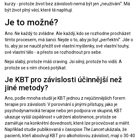
kurzy - protože život bez závislosti nemá být jen „neužívání“. Má
být život plný věcí, které tě naplňují.
Je to možné?
Ano. Ne každý to zvládne. Ale každý, kdo se rozhodne procházet
tímto procesem, má šanci. Nejde o to, aby jsi byl „perfektní“. Jde o
to, aby jsi se naučil přežít své vlastní myšlenky, své vlastní touhy,
své vlastní tělo - a přesto se rozhodnout pro sebe.
Nejsi slabý, protože máš craving. Jsi silný, protože ho vidíš. A
protože se s ním chceš potýkat.
Je KBT pro závislosti účinnější než
jiné metody?
Ano, podle mnoha studií je KBT jednou z nejúčinnějších forem
terapie pro závislosti. V porovnání s jinými přístupy, jako je
psychodynamická terapie nebo jen podpora ve skupině, KBT
ukazuje vyšší úspěšnost v udržení abstinence, protože se
zaměřuje na konkrétní dovednosti, které lze procvičovat a měřit.
Například studie publikovaná v časopise
The Lancet
ukázala, že
pacienti, kteří absolvují KBT pro alkoholovou závislost, mají o 30-40