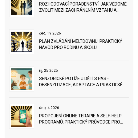
ROZHODOVACÍ PORADENSTVÍ: JAK VĚDOMĚ
ZVOLIT MEZI ZACHRÁNĚNÍM VZTAHU A
ROZCHODEM
čec, 19 2026
PLÁN ZVLÁDÁNÍ MELTDOWNU: PRAKTICKÝ
NÁVOD PRO RODINU A ŠKOLU
říj, 25 2025
SENZORICKÉ POTÍŽE U DĚTÍ S PAS -
DESENZITIZACE, ADAPTACE A PRAKTICKÉ
TIPY
úno, 4 2026
PROPOJENÍ ONLINE TERAPIE A SELF-HELP
PROGRAMŮ: PRAKTICKÝ PRŮVODCE PRO
MAXIMÁLNÍ VÝHODY