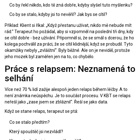
Co by řekl někdo, kdo tě zná dobře, kdyby slyšel tuto myšlenku?
Co by se stalo, kdyby jsi to nevěřil? Jak bys se cítil?
Příklad: Klient si říkal: „Když přestanu užívat, nikdo mě nebude mít
rád.“ Terapeut ho požádal, aby si vzpomněl na poslední tři dny, kdy
se cítil dobře - bez užívání. Připomněl si, že se smál s dcerou, že ho
kolega pochválil za práci, že se cítil klidnější, když se probudil. Tyto
okamžiky nebyly „zvláštní“. Byly běžné. Ale on je neviděl, protože
jeho mozek byl zaměřen jen na to, co chybělo.
Práce s relapsem: Neznamená to
selhání
Více než 70 % lidí zažije alespoň jeden relaps během léčby. A to
není známka neúspěchu. Je to součást procesu. V KBT se relaps
neřeší jako „zase jsem se zbláznil“. Řeší se jako data.
Když se stane relaps, terapeut se ptá:
Co se stalo předtím?
Který spouštěč jsi nezvládl?