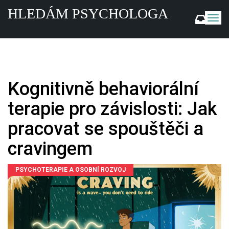
HLEDÁM PSYCHOLOGA
Z
o
b
r
a
z
i
Kognitivně behaviorální
t
n
terapie pro závislosti: Jak
a
v
pracovat se spouštěči a
i
g
cravingem
a
c
PSYCHOTERAPIE A OSOBNÍ ROZVOJ
i