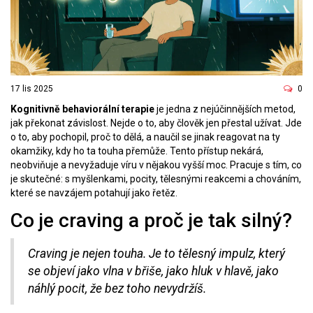
17 lis 2025
0
Kognitivně behaviorální terapie
je jedna z nejúčinnějších metod,
jak překonat závislost. Nejde o to, aby člověk jen přestal užívat. Jde
o to, aby pochopil, proč to dělá, a naučil se jinak reagovat na ty
okamžiky, kdy ho ta touha přemůže. Tento přístup nekárá,
neobviňuje a nevyžaduje víru v nějakou vyšší moc. Pracuje s tím, co
je skutečné: s myšlenkami, pocity, tělesnými reakcemi a chováním,
které se navzájem potahují jako řetěz.
Co je craving a proč je tak silný?
Craving je nejen touha. Je to tělesný impulz, který
se objeví jako vlna v břiše, jako hluk v hlavě, jako
náhlý pocit, že bez toho nevydržíš.