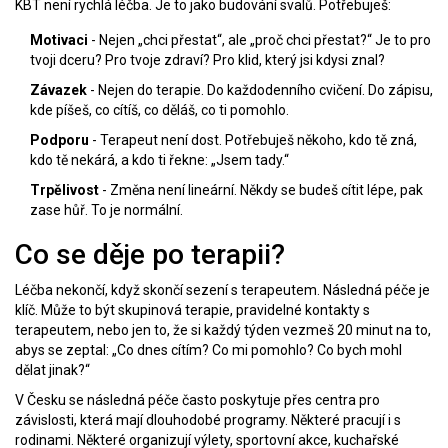
KBT není rychlá léčba. Je to jako budování svalů. Potřebuješ:
Motivaci
- Nejen „chci přestat“, ale „proč chci přestat?“ Je to pro
tvoji dceru? Pro tvoje zdraví? Pro klid, který jsi kdysi znal?
Závazek
- Nejen do terapie. Do každodenního cvičení. Do zápisu,
kde píšeš, co cítíš, co děláš, co ti pomohlo.
Podporu
- Terapeut není dost. Potřebuješ někoho, kdo tě zná,
kdo tě nekárá, a kdo ti řekne: „Jsem tady.“
Trpělivost
- Změna není lineární. Někdy se budeš cítit lépe, pak
zase hůř. To je normální.
Co se děje po terapii?
Léčba nekončí, když skončí sezení s terapeutem. Následná péče je
klíč. Může to být skupinová terapie, pravidelné kontakty s
terapeutem, nebo jen to, že si každý týden vezmeš 20 minut na to,
abys se zeptal: „Co dnes cítím? Co mi pomohlo? Co bych mohl
dělat jinak?“
V Česku se následná péče často poskytuje přes centra pro
závislosti, která mají dlouhodobé programy. Některé pracují i s
rodinami. Některé organizují výlety, sportovní akce, kuchařské