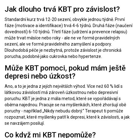
Jak dlouho trvá KBT pro závislost?
Standardní kurz trvá 12-20 sezení, obvykle jednou týdně. První
fáze (motivace a identifikace) trvá 4-6 týdnů. Druhá fáze (naučení
dovedností) 6-10 týdnů. Třetí fáze (udržení a prevence relapsu)
může trvat měsíce nebo roky - ale ne ve formě pravidelných
sezení, ale ve formě pravidelného zamyšlení a podpory.
Dlouhodobá péče je nezbytná, protože závislost je chronická
porucha, podobně jako cukrovka nebo hypertenze.
Může KBT pomoci, pokud mám ještě
depresi nebo úzkost?
Ano, a to je jedna z jejích největších výhod. Více než 60 % lidí s
látkovou závislostí má zároveň úzkostnou nebo depresivní
poruchu. KBT je jedna z mála metod, které se vypořádávají s
oběma najednou. Pracuje se na myšlenkách, které zhoršují obě
poruchy - například „Nikdy nebudu dobrý.“ Terapeut ti pomůže
rozpoznat, které myšlenky patří k depresi, které k závislosti, a jak
se navzájem posilují.
Co když mi KBT nepomůže?