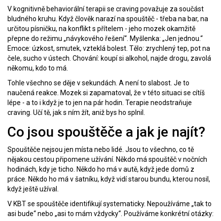
V kognitivně behaviorální terapii se craving považuje za součást
bludného kruhu. Když člověk narazí na spouštěč - třeba na bar, na
určitou písničku, na konflikt s přítelem - jeho mozek okamžitě
přepne do režimu „návykového řešení“. Myšlenka: „Jen jednou.“
Emoce: úzkost, smutek, vzteklá bolest. Tělo: zrychlený tep, pot na
čele, sucho v ústech. Chování: koupí si alkohol, najde drogu, zavolá
někomu, kdo to má.
Tohle všechno se děje v sekundách. A není to slabost. Je to
naučená reakce. Mozek si zapamatoval, že v této situaci se cítíš
lépe - a to i když je to jen na pár hodin. Terapie neodstraňuje
craving. Učí tě, jak s ním žít, aniž bys ho splnil.
Co jsou spouštěče a jak je najít?
Spouštěče nejsou jen místa nebo lidé. Jsou to všechno, co tě
nějakou cestou připomene užívání. Někdo má spouštěč v nočních
hodinách, kdy je ticho. Někdo ho má v autě, když jede domů z
práce. Někdo ho má v šatníku, když vidí starou bundu, kterou nosil,
když ještě užíval.
V KBT se spouštěče identifikují systematicky. Nepoužíváme „tak to
asi bude“ nebo „asi to mám vždycky“. Používáme konkrétní otázky: