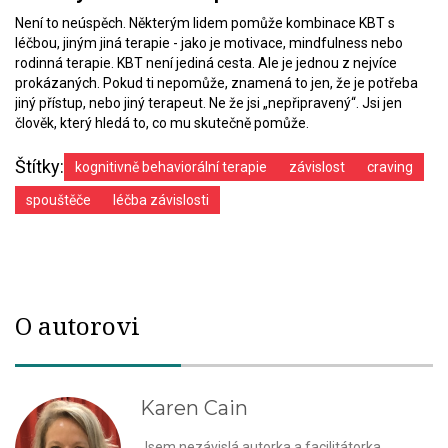
Není to neúspěch. Některým lidem pomůže kombinace KBT s
léčbou, jiným jiná terapie - jako je motivace, mindfulness nebo
rodinná terapie. KBT není jediná cesta. Ale je jednou z nejvíce
prokázaných. Pokud ti nepomůže, znamená to jen, že je potřeba
jiný přístup, nebo jiný terapeut. Ne že jsi „nepřipravený“. Jsi jen
člověk, který hledá to, co mu skutečně pomůže.
Štítky:
kognitivně behaviorální terapie
závislost
craving
spouštěče
léčba závislosti
O autorovi
Karen Cain
Jsem nezávislá autorka a facilitátorka