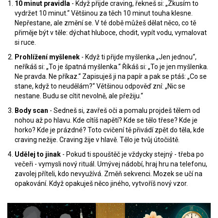
10 minut pravidla
- Když přijde craving, řekneš si: „Zkusím to
vydržet 10 minut.“ Většinou za těch 10 minut touha klesne.
Nepřestane, ale změní se. V té době můžeš dělat něco, co tě
přiměje být v těle: dýchat hluboce, chodit, vypít vodu, vymalovat
si ruce.
Prohlížení myšlenek
- Když ti přijde myšlenka „Jen jednou“,
neříkáš si: „To je špatná myšlenka.“ Říkáš si: „To je jen myšlenka.
Ne pravda. Ne příkaz.“ Zapisuješ ji na papír a pak se ptáš: „Co se
stane, když to neudělám?“ Většinou odpověď zní: „Nic se
nestane. Budu se cítit nevolně, ale přežiju.“
Body scan
- Sedneš si, zavřeš oči a pomalu projdeš tělem od
nohou až po hlavu. Kde cítíš napětí? Kde se tělo třese? Kde je
horko? Kde je prázdné? Toto cvičení tě přivádí zpět do těla, kde
craving nežije. Craving žije v hlavě. Tělo je tvůj útočiště.
Udělej to jinak
- Pokud ti spouštěč je vždycky stejný - třeba po
večeři - vymysli nový rituál. Umývej nádobí, hraj hru na telefonu,
zavolej příteli, kdo nevyužívá. Změň sekvenci. Mozek se učí na
opakování. Když opakuješ něco jiného, vytvoříš nový vzor.