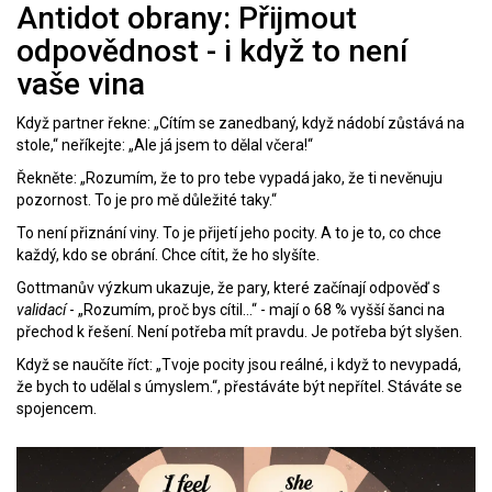
Antidot obrany: Přijmout
odpovědnost - i když to není
vaše vina
Když partner řekne: „Cítím se zanedbaný, když nádobí zůstává na
stole,“ neříkejte: „Ale já jsem to dělal včera!“
Řekněte: „Rozumím, že to pro tebe vypadá jako, že ti nevěnuju
pozornost. To je pro mě důležité taky.“
To není přiznání viny. To je přijetí jeho pocity. A to je to, co chce
každý, kdo se obrání. Chce cítit, že ho slyšíte.
Gottmanův výzkum ukazuje, že pary, které začínají odpověď s
validací
- „Rozumím, proč bys cítil…“ - mají o 68 % vyšší šanci na
přechod k řešení. Není potřeba mít pravdu. Je potřeba být slyšen.
Když se naučíte říct: „Tvoje pocity jsou reálné, i když to nevypadá,
že bych to udělal s úmyslem.“, přestáváte být nepřítel. Stáváte se
spojencem.