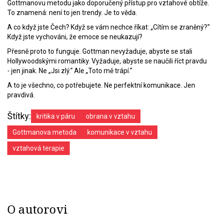
Gottmanovu metodu jako doporučený přístup pro vztahové obtíže.
To znamená: není to jen trendy. Je to věda.
A co když jste Čech? Když se vám nechce říkat: „Cítím se zraněný?“
Když jste vychováni, že emoce se neukazují?
Přesně proto to funguje. Gottman nevyžaduje, abyste se stali
Hollywoodskými romantiky. Vyžaduje, abyste se naučili říct pravdu
- jen jinak. Ne „Jsi zlý.“ Ale „Toto mě trápí.“
A to je všechno, co potřebujete. Ne perfektní komunikace. Jen
pravdivá.
Štítky:
kritika v páru
obrana v vztahu
Gottmanova metoda
komunikace v vztahu
vztahová terapie
O autorovi