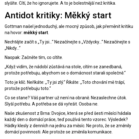
slyšíte. Cítí, že ho ignorujete. A to je bolestnější než kritika.
Antidot kritiky: Měkký start
Gottman našel jednoduchý, ale mocný způsob, jak přeměnit kritiku
na hovor:
měkký start
.
Nechtějte začít s „Ty jsi…“ Nezačínejte s „Vždycky…“ Nezačínejte s
„Nikdy…“
Naopak: Začněte tím, co cítíte.
„Když vidím, že nádobí zůstává na stole, cítím se zanedbaná,
protože potřebuju, abychom se o domácnost starali společně.“
Toto je klíč. Neříkáte: „Ty jsi zlý.“ Říkáte: „Toto chování mě trápí,
protože potřebuju toto.“
Co se stane? Váš partner už není na obraně. Nezaslechne útok.
Slyší potřebu. A potřeba se dá vyřešit. Osoba ne.
Naše zkušenost z Brna: Dvojice, která se před šesti měsíci hádala
každý den o domácí práce, teď používá tento vzorec. Výsledek?
Hádky klesly z denních na jednu za měsíc. Ne proto, že se změnily
domácí povinnosti. Ale protože se změnila komunikace.