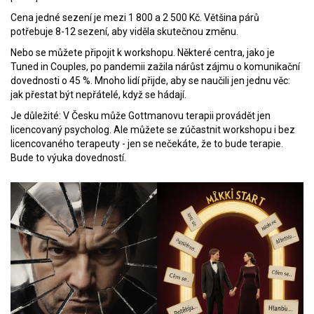
Cena jedné sezení je mezi 1 800 a 2 500 Kč. Většina párů
potřebuje 8-12 sezení, aby viděla skutečnou změnu.
Nebo se můžete připojit k workshopu. Některé centra, jako je
Tuned in Couples, po pandemii zažila nárůst zájmu o komunikační
dovednosti o 45 %. Mnoho lidí přijde, aby se naučili jen jednu věc:
jak přestat být nepřátelé, když se hádají.
Je důležité: V Česku může Gottmanovu terapii provádět jen
licencovaný psycholog. Ale můžete se zúčastnit workshopu i bez
licencovaného terapeuty - jen se nečekáte, že to bude terapie.
Bude to výuka dovedností.