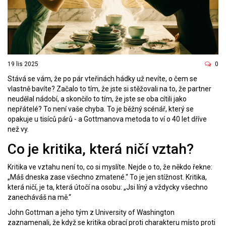
19 lis 2025
0
Stává se vám, že po pár vteřinách hádky už nevíte, o čem se
vlastně bavíte? Začalo to tím, že jste si stěžovali na to, že partner
neudělal nádobí, a skončilo to tím, že jste se oba cítili jako
nepřátelé? To není vaše chyba. To je běžný scénář, který se
opakuje u tisíců párů - a Gottmanova metoda to ví o 40 let dříve
než vy.
Co je kritika, která ničí vztah?
Kritika ve vztahu není to, co si myslíte. Nejde o to, že někdo řekne:
„Máš dneska zase všechno zmatené.“ To je jen stížnost. Kritika,
která ničí, je ta, která útočí na osobu: „Jsi líný a vždycky všechno
zanecháváš na mě.“
John Gottman a jeho tým z University of Washington
zaznamenali, že když se kritika obrací proti charakteru místo proti