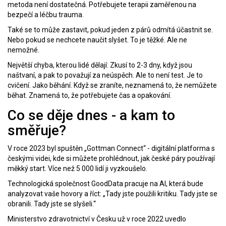
metoda není dostatečná. Potřebujete terapii zaměřenou na
bezpečí a léčbu trauma.
Také se to může zastavit, pokud jeden z párů odmítá účastnit se.
Nebo pokud se nechcete naučit slyšet. To je těžké. Ale ne
nemožné.
Největší chyba, kterou lidé dělají: Zkusí to 2-3 dny, když jsou
naštvaní, a pak to považují za neúspěch. Ale to není test. Je to
cvičení. Jako běhání. Když se zraníte, neznamená to, že nemůžete
běhat. Znamená to, že potřebujete čas a opakování.
Co se děje dnes - a kam to
směřuje?
V roce 2023 byl spuštěn „Gottman Connect“ - digitální platforma s
českými videi, kde si můžete prohlédnout, jak české páry používají
měkký start. Více než 5 000 lidí ji vyzkoušelo.
Technologická společnost GoodData pracuje na AI, která bude
analyzovat vaše hovory a říct: „Tady jste použili kritiku. Tady jste se
obranili. Tady jste se slyšeli.“
Ministerstvo zdravotnictví v Česku už v roce 2022 uvedlo