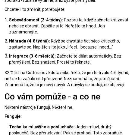
sporáku - ruka se vytáhne, aniž byste přemýšleli.
Chcete-li to změnit, potřebujete:
Sebevědomost (2-4 týdny):
Pozorujte, když začnete kritizovat
nebo se obranit. Zapište si to. Neřešte to hned. Jen
zaznamenejte.
Náhrada (4-8 týdnů):
Když se chystáte říct něco kritického,
zastavte se. Napište si to jako „I feel… because I need…“
Integrace (3-6 měsíců):
Začnete to dělat automaticky. Bez
přemýšlení. Bez snažení. Prostě to řeknete.
32 % lidí na Gottmanově dotazníku řeklo, že jim to trvalo 4-6 týdnů,
než se to začalo cítit přirozeně. Neznamená to, že jste špatní.
Znamená to, že to je nový návyk. A návyky se budují, ne objevují.
Co vám pomůže - a co ne
Některé nástroje fungují. Některé ne.
Funguje:
Technika mluvčího a posluchače:
Jeden mluví, druhý
poslouchá. Bez přerušování. Pak se prohodí. Toto zabraňuje