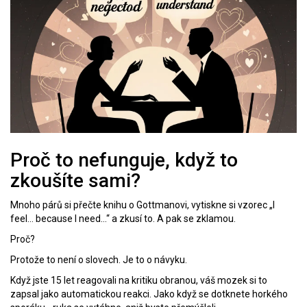
Proč to nefunguje, když to
zkoušíte sami?
Mnoho párů si přečte knihu o Gottmanovi, vytiskne si vzorec „I
feel… because I need…“ a zkusí to. A pak se zklamou.
Proč?
Protože to není o slovech. Je to o návyku.
Když jste 15 let reagovali na kritiku obranou, váš mozek si to
zapsal jako automatickou reakci. Jako když se dotknete horkého