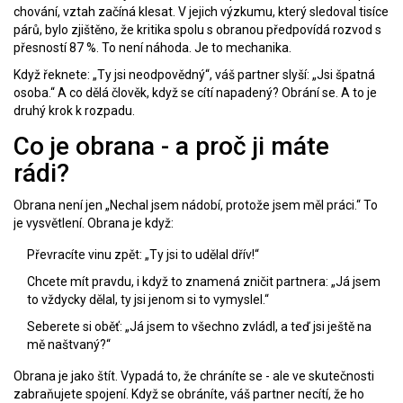
chování, vztah začíná klesat. V jejich výzkumu, který sledoval tisíce
párů, bylo zjištěno, že kritika spolu s obranou předpovídá rozvod s
přesností 87 %. To není náhoda. Je to mechanika.
Když řeknete: „Ty jsi neodpovědný“, váš partner slyší: „Jsi špatná
osoba.“ A co dělá člověk, když se cítí napadený? Obrání se. A to je
druhý krok k rozpadu.
Co je obrana - a proč ji máte
rádi?
Obrana není jen „Nechal jsem nádobí, protože jsem měl práci.“ To
je vysvětlení. Obrana je když:
Převracíte vinu zpět: „Ty jsi to udělal dřív!“
Chcete mít pravdu, i když to znamená zničit partnera: „Já jsem
to vždycky dělal, ty jsi jenom si to vymyslel.“
Seberete si oběť: „Já jsem to všechno zvládl, a teď jsi ještě na
mě naštvaný?“
Obrana je jako štít. Vypadá to, že chráníte se - ale ve skutečnosti
zabraňujete spojení. Když se obráníte, váš partner necítí, že ho