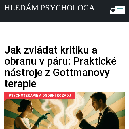
HLEDÁM PSYCHOLOGA
Z
o
b
r
a
z
i
Jak zvládat kritiku a
t
n
obranu v páru: Praktické
a
v
nástroje z Gottmanovy
i
g
terapie
a
c
PSYCHOTERAPIE A OSOBNÍ ROZVOJ
i