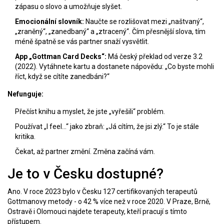
zápasu o slovo a umožňuje slyšet.
Emocionální slovník:
Naučte se rozlišovat mezi „naštvaný“,
„zraněný“, „zanedbaný“ a „ztracený“. Čím přesnější slova, tím
méně špatně se vás partner snaží vysvětlit.
App „Gottman Card Decks“:
Má český překlad od verze 3.2
(2022). Vytáhnete kartu a dostanete nápovědu: „Co byste mohli
říct, když se cítíte zanedbáni?“
Nefunguje:
Přečíst knihu a myslet, že jste „vyřešili“ problém.
Používat „I feel…“ jako zbraň: „Já cítím, že jsi zlý.“ To je stále
kritika.
Čekat, až partner změní. Změna začíná vám.
Je to v Česku dostupné?
Ano. V roce 2023 bylo v Česku 127 certifikovaných terapeutů
Gottmanovy metody - o 42 % více než v roce 2020. V Praze, Brně,
Ostravě i Olomouci najdete terapeuty, kteří pracují s tímto
přístupem.