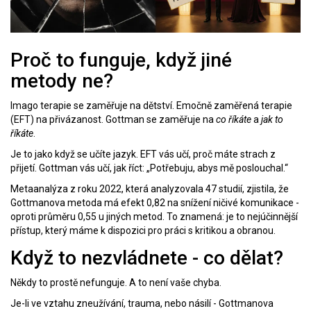
Proč to funguje, když jiné
metody ne?
Imago terapie se zaměřuje na dětství. Emočně zaměřená terapie
(EFT) na přivázanost. Gottman se zaměřuje na
co říkáte
a
jak to
říkáte
.
Je to jako když se učíte jazyk. EFT vás učí, proč máte strach z
přijetí. Gottman vás učí, jak říct: „Potřebuju, abys mě poslouchal.“
Metaanalýza z roku 2022, která analyzovala 47 studií, zjistila, že
Gottmanova metoda má efekt 0,82 na snížení ničivé komunikace -
oproti průměru 0,55 u jiných metod. To znamená: je to nejúčinnější
přístup, který máme k dispozici pro práci s kritikou a obranou.
Když to nezvládnete - co dělat?
Někdy to prostě nefunguje. A to není vaše chyba.
Je-li ve vztahu zneužívání, trauma, nebo násilí - Gottmanova