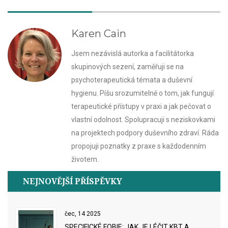
Karen Cain
Jsem nezávislá autorka a facilitátorka
skupinových sezení, zaměřuji se na
psychoterapeutická témata a duševní
hygienu. Píšu srozumitelně o tom, jak fungují
terapeutické přístupy v praxi a jak pečovat o
vlastní odolnost. Spolupracuji s neziskovkami
na projektech podpory duševního zdraví. Ráda
propojuji poznatky z praxe s každodenním
životem.
NEJNOVĚJŠÍ PŘÍSPĚVKY
čec, 14 2025
SPECIFICKÉ FOBIE: JAK JE LÉČIT KBT A