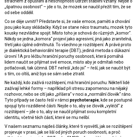
strachem z opuštění a neschopností udržet stabilní vztahy
. Nejde o
„špatnou osobnost“ – jde o to, že mozek se naučil přežít tím, že se
od sebe oddělil.
Co se děje uvnitř? Představte si, že vaše emoce, paměti a chování
jsou jako kusy skládačky. Když se stane něco traumatu, mozek tyto
kousky nezvládne spojit. Místo toho je schová do různých „komor“.
Někdy se jedna „komora“ projeví jako agresivní, jiná jako zranitelná,
třetí jako úplně odmítnutá. To všechno je rozštěpení. A právě proto
je
dialektická behaviorální terapie (DBT)
,
jediná metoda s důkazní
úrovní 1A pro léčbu hraniční poruchy osobnosti, která pomáhá
lidem naučit se přijímat své emoce, místo aby je odmítali nebo
potlačovali
, tak účinná. DBT neřeší „kdo jsi“ – řeší, jak se naučit být
s tím, co cítíš, aniž bys se sám sebe ztratil.
Ne každý, kdo zažívá rozštěpení, má hraniční poruchu. Někteří lidé
zažívají lehké formy – například při stresu zapomenou na nějaký
rozhovor, nebo se cítí jako „příšera“ v noci a „normální člověk“ ráno.
Tyto případy se často řeší v rámci
psychoterapie
, kde se postupně
spojují tyto rozdělené části. Nejde o to, aby se člověk „vyléčil“ z
rozštěpení – jde o to, aby se naučil přijímat svou kompletní
identitu, včetně těch částí, které se mu nelíbí.
V našem seznamu najdeš články, které ti vysvětlí, jak se rozštěpení
projevuje v praxi, jak se liší od jiných poruch osobnosti, a proč