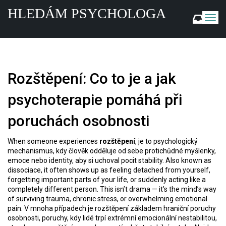
HLEDÁM PSYCHOLOGA
Z
o
b
r
a
z
Rozštěpení: Co to je a jak
i
t
psychoterapie pomáhá při
n
a
poruchách osobnosti
v
i
g
When someone experiences
rozštěpení
,
je to psychologický
a
mechanismus, kdy člověk odděluje od sebe protichůdné myšlenky,
c
emoce nebo identity, aby si uchoval pocit stability
. Also known as
dissociace
, it often shows up as feeling detached from yourself,
i
forgetting important parts of your life, or suddenly acting like a
completely different person. This isn’t drama — it’s the mind’s way
of surviving trauma, chronic stress, or overwhelming emotional
pain.
V mnoha případech je rozštěpení základem
hraniční poruchy
osobnosti
,
poruchy, kdy lidé trpí extrémní emocionální nestabilitou,