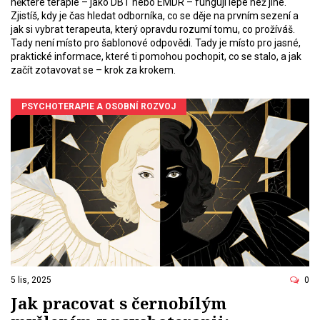
některé terapie – jako DBT nebo EMDR – fungují lépe než jiné.
Zjistíš, kdy je čas hledat odborníka, co se děje na prvním sezení a
jak si vybrat terapeuta, který opravdu rozumí tomu, co prožíváš.
Tady není místo pro šablonové odpovědi. Tady je místo pro jasné,
praktické informace, které ti pomohou pochopit, co se stalo, a jak
začít zotavovat se – krok za krokem.
PSYCHOTERAPIE A OSOBNÍ ROZVOJ
5 lis, 2025
0
Jak pracovat s černobílým