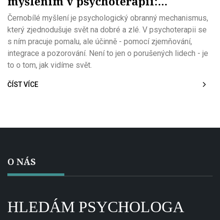
myšlením v psychoterapii:
Praktický přístup k rozštěpení
Černobílé myšlení je psychologický obranný mechanismus,
který zjednodušuje svět na dobré a zlé. V psychoterapii se
s ním pracuje pomalu, ale účinně - pomocí zjemňování,
integrace a pozorování. Není to jen o porušených lidech - je
to o tom, jak vidíme svět.
ČÍST VÍCE
O NÁS
HLEDÁM PSYCHOLOGA