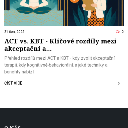
21 čen, 2025
0
ACT vs. KBT - Klíčové rozdíly mezi
akceptační a
kognitivně‑behaviorální terapií
Přehled rozdílů mezi ACT a KBT - kdy zvolit akceptační
terapii, kdy kognitivně‑behaviorální, a jaké techniky a
benefity nabízí.
ČÍST VÍCE