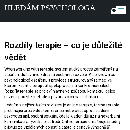
HLEDÁM PSYCHOLOGA
Z
o
b
r
a
z
Rozdíly terapie – co je důležité
i
t
vědět
n
a
v
When working with
terapie
,
systematický proces zaměřený na
zlepšení duševního zdraví a osobního rozvoje
. Also known as
i
psychologické ošetření
, it provides strukturovaný rámec, ve
g
kterém klient a terapeut spolupracují na konkrétních cílech.
a
Rozdíly terapie
se projeví hlavně ve způsobu kontaktu, délce
c
sezení, použité metodě a požadavcích na certifikaci.
i
Jedním z nejčastějších rozlišení je
online terapie
,
forma terapie
probíhající přes videokonference nebo chat
oproti tradiční
psychoterapii
,
osobní setkání, kde je kladen důraz na neverbální
komunikaci a fyzické prostředí
. Online terapie umožňuje snadný
přístup ze vzdálených oblastí a často je cenově výhodnější,