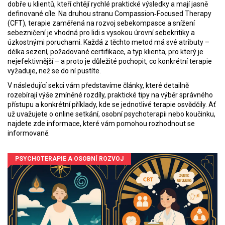
dobře u klientů, kteří chtějí rychlé praktické výsledky a mají jasně
definované cíle. Na druhou stranu
Compassion‑Focused Therapy
(CFT)
,
terapie zaměřená na rozvoj sebekompasce a snížení
sebezničení
je vhodná pro lidi s vysokou úrovní sebekritiky a
úzkostnými poruchami. Každá z těchto metod má své atributy –
délka sezení, požadované certifikace, a typ klienta, pro který je
nejefektivnější – a proto je důležité pochopit, co konkrétní terapie
vyžaduje, než se do ní pustíte.
V následující sekci vám představíme články, které detailně
rozebírají výše zmíněné rozdíly, praktické tipy na výběr správného
přístupu a konkrétní příklady, kde se jednotlivé terapie osvědčily. Ať
už uvažujete o online setkání, osobní psychoterapii nebo koučinku,
najdete zde informace, které vám pomohou rozhodnout se
informovaně.
PSYCHOTERAPIE A OSOBNÍ ROZVOJ