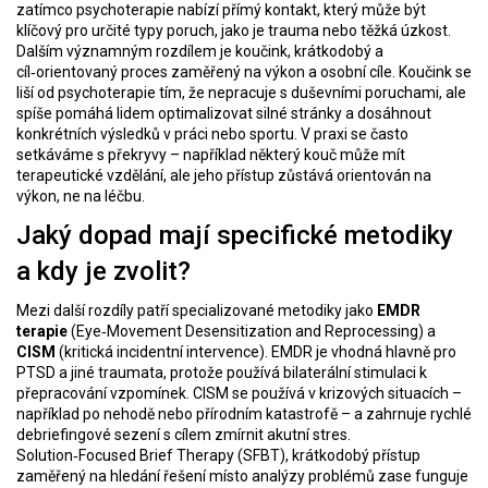
zatímco psychoterapie nabízí přímý kontakt, který může být
klíčový pro určité typy poruch, jako je trauma nebo těžká úzkost.
Dalším významným rozdílem je
koučink
,
krátkodobý a
cíl‑orientovaný proces zaměřený na výkon a osobní cíle
. Koučink se
liší od psychoterapie tím, že nepracuje s duševními poruchami, ale
spíše pomáhá lidem optimalizovat silné stránky a dosáhnout
konkrétních výsledků v práci nebo sportu. V praxi se často
setkáváme s překryvy – například některý kouč může mít
terapeutické vzdělání, ale jeho přístup zůstává orientován na
výkon, ne na léčbu.
Jaký dopad mají specifické metodiky
a kdy je zvolit?
Mezi další rozdíly patří specializované metodiky jako
EMDR
terapie
(Eye‑Movement Desensitization and Reprocessing) a
CISM
(kritická incidentní intervence). EMDR je vhodná hlavně pro
PTSD a jiné traumata, protože používá bilaterální stimulaci k
přepracování vzpomínek. CISM se používá v krizových situacích –
například po nehodě nebo přírodním katastrofě – a zahrnuje rychlé
debriefingové sezení s cílem zmírnit akutní stres.
Solution‑Focused Brief Therapy (SFBT)
,
krátkodobý přístup
zaměřený na hledání řešení místo analýzy problémů
zase funguje