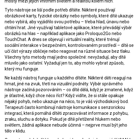
mosty mezi jejich vnitřním světem a realitou kolem nich.
Tyto nástroje se liší podle potřeb dítěte. Některé používají
obrázkové karty
,
fyzické obrázky nebo symboly, které dítě ukazuje
nebo vybírá, aby vyjádřilo svou potřebu – třeba hlad, únavu nebo
chtění hrat
.
Jiné využívají
tabletové aplikace
,
které převádějí výběr
obrázků na hlas – například aplikace jako Proloquo2Go nebo
TouchChat
.
A dnes se objevují i
virtuální reality
,
které trénují
sociální interakce v bezpečném, kontrolovaném prostředí – dítě se
učí číst výrazy obličeje nebo reagovat na různé situace bez tlaku
.
Všechny tyto metody mají jedno společné: nevyžadují, aby dítě
mluvilo jako ostatní. Vyžadují jen to, aby mohlo vybrat způsob,
který mu funguje.
Ne každý nástroj funguje u každého dítěte. Některé děti reagují na
hmat, jiné na zvuk, třetí na vizuální podněty. Výběr správného
nástroje začíná pozorováním – co dítě dělá, když je zmatené, když
je šťastné, když chce něco říct? Když vidíte, že si stále opakuje
nějaký pohyb, nebo ukazuje na něco, to je váš východiskový bod.
Terapeuti často kombinují nástroje komunikace s
senzorickou
integrací
,
která pomáhá dítěti zpracovávat informace z pohybu,
zraku, sluchu a dotyku
.
Pokud je dítě přetížené hlukem nebo
světlem, žádná aplikace nebude účinná – nejprve musí být jeho
tělo v klidu.