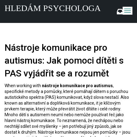
HLEDÁM PSYCHOLOGA
Z
o
b
r
a
z
Nástroje komunikace pro
i
t
autismus: Jak pomoci dítěti s
n
a
PAS vyjádřit se a rozumět
v
i
g
When working with
nástroje komunikace pro autismus
,
a
specifické metody a pomůcky, které pomáhají dětem s poruchou
c
autistického spektra (PAS) komunikovat, když slova nestačí
. Also
known as
alternativní a doplňková komunikace
, it
je klíčovým
i
prvkem terapie, který může převrátit život dítěte i celé rodiny
.
Mnoho dětí s autismem neumí nebo nemůže používat řeč jako
hlavní nástroj komunikace. To neznamená, že nechápou nebo
nechtějí sdílet své myšlenky – jen potřebují jiný způsob, jak se
dostat k druhým. Nástroje komunikace nejsou jen pomůcky – jsou