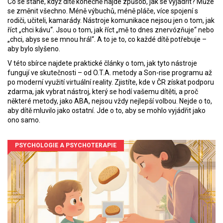
Co se stane, když dítě konečně najde způsob, jak se vyjádřit? Může
se změnit všechno. Méně výbuchů, méně pláče, více spojení s
rodiči, učiteli, kamarády. Nástroje komunikace nejsou jen o tom, jak
říct „chci kávu“. Jsou o tom, jak říct „mě to dnes znervózňuje“ nebo
„chci, abys se se mnou hrál“. A to je to, co každé dítě potřebuje –
aby bylo slyšeno.
V této sbírce najdete praktické články o tom, jak tyto nástroje
fungují ve skutečnosti – od O.T.A. metody a Son-rise programu až
po moderní využití virtuální reality. Zjistíte, kde v ČR získat podporu
zdarma, jak vybrat nástroj, který se hodí vašemu dítěti, a proč
některé metody, jako ABA, nejsou vždy nejlepší volbou. Nejde o to,
aby dítě mluvilo jako ostatní. Jde o to, aby se mohlo vyjádřit jako
ono samo.
PSYCHOLOGIE A PSYCHOTERAPIE