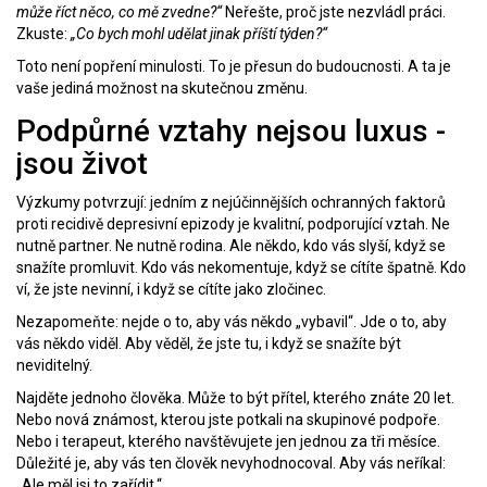
může říct něco, co mě zvedne?“
Neřešte, proč jste nezvládl práci.
Zkuste:
„Co bych mohl udělat jinak příští týden?“
Toto není popření minulosti. To je přesun do budoucnosti. A ta je
vaše jediná možnost na skutečnou změnu.
Podpůrné vztahy nejsou luxus -
jsou život
Výzkumy potvrzují: jedním z nejúčinnějších ochranných faktorů
proti recidivě depresivní epizody je kvalitní, podporující vztah. Ne
nutně partner. Ne nutně rodina. Ale někdo, kdo vás slyší, když se
snažíte promluvit. Kdo vás nekomentuje, když se cítíte špatně. Kdo
ví, že jste nevinní, i když se cítíte jako zločinec.
Nezapomeňte: nejde o to, aby vás někdo „vybavil“. Jde o to, aby
vás někdo viděl. Aby věděl, že jste tu, i když se snažíte být
neviditelný.
Najděte jednoho člověka. Může to být přítel, kterého znáte 20 let.
Nebo nová známost, kterou jste potkali na skupinové podpoře.
Nebo i terapeut, kterého navštěvujete jen jednou za tři měsíce.
Důležité je, aby vás ten člověk nevyhodnocoval. Aby vás neříkal:
„Ale měl jsi to zařídit.“