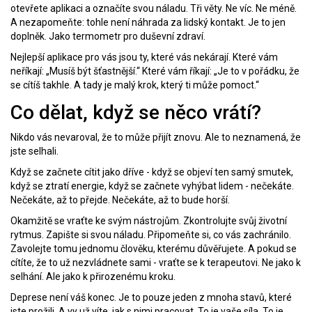
otevřete aplikaci a označíte svou náladu. Tři věty. Ne víc. Ne méně.
A nezapomeňte: tohle není náhrada za lidský kontakt. Je to jen
doplněk. Jako termometr pro duševní zdraví.
Nejlepší aplikace pro vás jsou ty, které vás nekárají. Které vám
neříkají: „Musíš být šťastnější.“ Které vám říkají: „Je to v pořádku, že
se cítíš takhle. A tady je malý krok, který ti může pomoct.“
Co dělat, když se něco vrátí?
Nikdo vás nevaroval, že to může přijít znovu. Ale to neznamená, že
jste selhali.
Když se začnete cítit jako dříve - když se objeví ten samý smutek,
když se ztratí energie, když se začnete vyhýbat lidem - nečekáte.
Nečekáte, až to přejde. Nečekáte, až to bude horší.
Okamžitě se vraťte ke svým nástrojům. Zkontrolujte svůj životní
rytmus. Zapište si svou náladu. Připomeňte si, co vás zachránilo.
Zavolejte tomu jednomu člověku, kterému důvěřujete. A pokud se
cítíte, že to už nezvládnete sami - vraťte se k terapeutovi. Ne jako k
selhání. Ale jako k přirozenému kroku.
Deprese není váš konec. Je to pouze jeden z mnoha stavů, které
jste prožili. A vy už víte, jak s nimi pracovat. To je vaše síla. To je