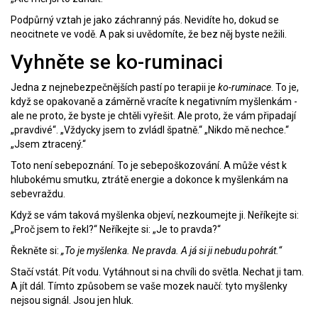
Podpůrný vztah je jako záchranný pás. Nevidíte ho, dokud se
neocitnete ve vodě. A pak si uvědomíte, že bez něj byste nežili.
Vyhněte se ko-ruminaci
Jedna z nejnebezpečnějších pastí po terapii je
ko-ruminace
. To je,
když se opakovaně a záměrně vracíte k negativním myšlenkám -
ale ne proto, že byste je chtěli vyřešit. Ale proto, že vám připadají
„pravdivé“. „Vždycky jsem to zvládl špatně.“ „Nikdo mě nechce.“
„Jsem ztracený.“
Toto není sebepoznání. To je sebepoškozování. A může vést k
hlubokému smutku, ztrátě energie a dokonce k myšlenkám na
sebevraždu.
Když se vám taková myšlenka objeví, nezkoumejte ji. Neříkejte si:
„Proč jsem to řekl?“ Neříkejte si: „Je to pravda?“
Řekněte si:
„To je myšlenka. Ne pravda. A já si ji nebudu pohrát.“
Stačí vstát. Pít vodu. Vytáhnout si na chvíli do světla. Nechat ji tam.
A jít dál. Tímto způsobem se vaše mozek naučí: tyto myšlenky
nejsou signál. Jsou jen hluk.