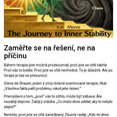
Zaměřte se na řešení, ne na
příčinu
Během terapie jste možná prozkoumali, proč jste se cítili takhle.
Proč vás to bolělo. Proč jste se cítili nevhodně. To je důležité. Ale po
terapii je čas se přesunout.
Steve de Shazer, jeden z otců řešeně orientované terapie, říkal:
„Všechna fakta patří problému, nikoli jeho řešení.“
Přemýšlení o tom, „proč“ vás to stihlo, může být zábava. Ale
nezabíjí depresi. Zabíjí ji otázka:
„Co můžu dnes udělat, aby to nebylo
stejné?“
Neřešte, proč jste se cítili zanedbaný. Zkuste raději:
„Kdo mi dnes