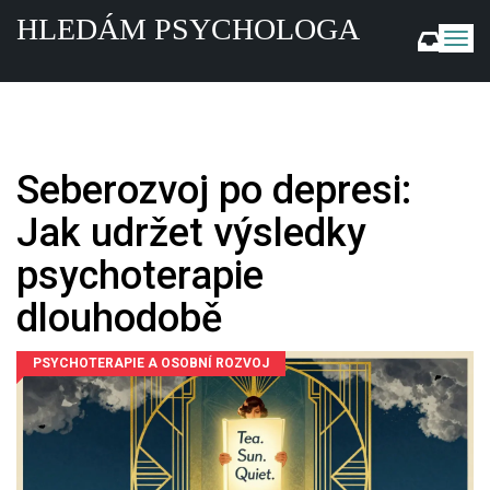
HLEDÁM PSYCHOLOGA
Z
o
b
r
a
z
i
Seberozvoj po depresi:
t
n
Jak udržet výsledky
a
v
psychoterapie
i
g
dlouhodobě
a
c
PSYCHOTERAPIE A OSOBNÍ ROZVOJ
i