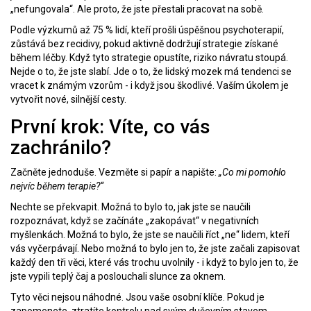
„nefungovala“. Ale proto, že jste přestali pracovat na sobě.
Podle výzkumů až 75 % lidí, kteří prošli úspěšnou psychoterapií,
zůstává bez recidivy, pokud aktivně dodržují strategie získané
během léčby. Když tyto strategie opustíte, riziko návratu stoupá.
Nejde o to, že jste slabí. Jde o to, že lidský mozek má tendenci se
vracet k známým vzorům - i když jsou škodlivé. Vaším úkolem je
vytvořit nové, silnější cesty.
První krok: Víte, co vás
zachránilo?
Začněte jednoduše. Vezměte si papír a napište:
„Co mi pomohlo
nejvíc během terapie?“
Nechte se překvapit. Možná to bylo to, jak jste se naučili
rozpoznávat, když se začínáte „zakopávat“ v negativních
myšlenkách. Možná to bylo, že jste se naučili říct „ne“ lidem, kteří
vás vyčerpávají. Nebo možná to bylo jen to, že jste začali zapisovat
každý den tři věci, které vás trochu uvolnily - i když to bylo jen to, že
jste vypili teplý čaj a poslouchali slunce za oknem.
Tyto věci nejsou náhodné. Jsou vaše osobní klíče. Pokud je