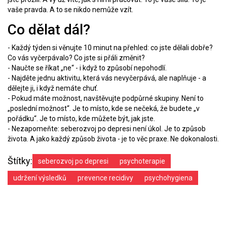
vaše pravda. A to se nikdo nemůže vzít.
Co dělat dál?
- Každý týden si věnujte 10 minut na přehled: co jste dělali dobře?
Co vás vyčerpávalo? Co jste si přáli změnit?
- Naučte se říkat „ne“ - i když to způsobí nepohodlí.
- Najděte jednu aktivitu, která vás nevyčerpává, ale naplňuje - a
dělejte ji, i když nemáte chuť.
- Pokud máte možnost, navštěvujte podpůrné skupiny. Není to
„poslední možnost“. Je to místo, kde se nečeká, že budete „v
pořádku“. Je to místo, kde můžete být, jak jste.
- Nezapomeňte: seberozvoj po depresi není úkol. Je to způsob
života. A jako každý způsob života - je to věc praxe. Ne dokonalosti.
Štítky:
seberozvoj po depresi
psychoterapie
udržení výsledků
prevence recidivy
psychohygiena