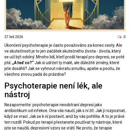
27 led 2026
0
Ukončení psychoterapie je často považováno za konec cesty. Ale
ve skutečnosti je to jen začátek skutečného života - života, který
se učí být odolný. Mnoho lidí, kteří prošli terapií pro depresi, se poté
ptá:
„A teď co?“
Jak si udržet ty malé, ale důležité změny, které
jste dosáhli? Jak se vyhnout návratu smutku, apatie a pocitu, že
všechno znovu padá do prázdna?
Psychoterapie není lék, ale
nástroj
Nezapomeňte: psychoterapie neodstraní depresi jako
antibiotikum od infekce. Ona vás naučí, jak s ní žít. Jak ji rozpoznat,
když se vrací. Jak se k ní postavit, aniž by vás pohltila. A to je právě
ten rozdíl. Pokud po terapii přestanete používat ty nástroje, které
jste se naučili, depresivní vzory se vrátí. Ne proto, že terapie