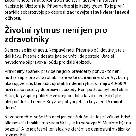
zapomenete, ztratíte kontrolu nad svým duševním stavem.
Napište je. Uložte si je. Připomeňte si je každý týden. To je první
pravidlo seberozvoje po depresi:
zachovejte si své vlastní návod
k životu
.
Životní rytmus není jen pro
zdravotníky
Deprese se líbí chaosu. Nespavé noci. Přesně o půl deváté jste si
dali kávu. Přesně o desáté jste se vrátili do postele. Jste si
nevědomě připravovali půdu pro další epizodu.
Pravidelný spánek, pravidelné jídlo, pravidelný pohyb - to není
nudný zápis pro zdravotník. To je vaše ochranná vrstva. Výzkumy
ukazují, že lidé, kteří udržují stabilní denní rytmus, mají o 40-60 %
nižší riziko recidivy depresivní epizody. Není potřeba být perfektní.
Stačí, když spíte přibližně ve stejnou dobu každý den. Když jíte
alespoň třikrát denně. Když se pohybujete - i když jen 15 minut
denně.
Nezapomeňte: vaše tělo není jen nosič duše. Je to její základ. Když
tělo nevidí stabilitu, mozek si říká: „Je tu nebezpečí. Musíme být na
pozoru.“ A to je přesně ten stav, ve kterém se depresivní myšlenky
rozmnožují.