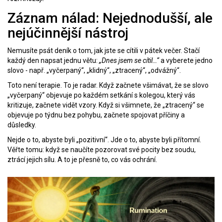
Záznam nálad: Nejednodušší, ale
nejúčinnější nástroj
Nemusíte psát deník o tom, jak jste se cítili v pátek večer. Stačí
každý den napsat jednu větu:
„Dnes jsem se cítil…“
a vyberete jedno
slovo - např. „vyčerpaný“, „klidný“, „ztracený“, „odvážný“.
Toto není terapie. To je radar. Když začnete všimávat, že se slovo
„vyčerpaný“ objevuje po každém setkání s kolegou, který vás
kritizuje, začnete vidět vzory. Když si všimnete, že „ztracený“ se
objevuje po týdnu bez pohybu, začnete spojovat příčiny a
důsledky.
Nejde o to, abyste byli „pozitivní“. Jde o to, abyste byli přítomní.
Věřte tomu: když se naučíte pozorovat své pocity bez soudu,
ztrácí jejich sílu. A to je přesně to, co vás ochrání.