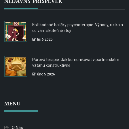
NEDÁVNÝ PŘÍSPĚVEK
Krátkodobé balíčky psychoterapie: Výhody, rizika a
co vám skutečně stojí
lis 6 2025
Párová terapie: Jak komunikovat v partnerském
vztahu konstruktivně
úno 5 2026
MENU
O Nás