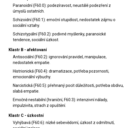
Paranoidní (F60.0): podezíravost, neustálé podezření z
úmyslů ostatních.
Schizoidní (F60.1): emoční otupělost, nedostatek zájmu o
sociální vztahy.
Schizotypální (F60.2): podivné myšlenky, paranoické
tendence, sociální úzkost.
Klastr B - afektovaní
Antisociální (F60.2): ignorování pravidel, manipulace,
nedostatek empatie.
Histrionická (F60.4): dramatizace, potřeba pozornosti,
emocionální výbuchy.
Narcistická (F60.5): přehnaný pocit důležitosti, potřeba obdivu,
slabá empatie.
Emočně nestabilní (hraniční, F60.3): intenzivní nálady,
impulzivita, strach z opuštění.
Klastr C - úzkostní
Vyhýbavá (F60.6): nízké sebevědomí, úzkost z odmítnutí,