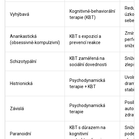
Redukce
Kognitivně‑behaviorální
Vyhýbavá
úzkosti
terapie (KBT)
sebev
Zmírně
Anankastická
KBT s expozicí a
perfek
(obsessivně‑kompulzivní)
prevencí reakce
snížení
KBT zaměřená na
Snížení
Schizotypální
sociální dovednosti
zlepšen
Uvolně
Psychodynamická
Histrionická
dramat
terapie + KBT
stabili
Posílen
Psychodynamická
Závislá
autono
terapie
zdravé
KBT s důrazem na
Snížení
Paranoidní
kognitivní
podezír