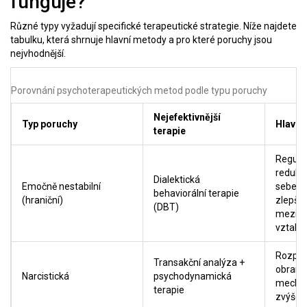
funguje?
Různé typy vyžadují specifické terapeutické strategie. Níže najdete
tabulku, která shrnuje hlavní metody a pro které poruchy jsou
nejvhodnější.
Porovnání psychoterapeutických metod podle typu poruchy
Nejefektivnější
Typ poruchy
Hlavní 
terapie
Regula
redukc
Dialektická
Emočně nestabilní
sebepo
behaviorální terapie
(hraniční)
zlepše
(DBT)
mezili
vztahů
Rozpoz
Transakční analýza
+
obrann
Narcistická
psychodynamická
mecha
terapie
zvýšen