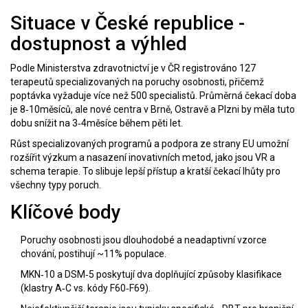
Situace v České republice -
dostupnost a výhled
Podle Ministerstva zdravotnictví je v ČR registrováno 127
terapeutů specializovaných na poruchy osobnosti, přičemž
poptávka vyžaduje více než 500 specialistů. Průměrná čekací doba
je 8‑10měsíců, ale nové centra v Brně, Ostravě a Plzni by měla tuto
dobu snížit na 3‑4měsíce během pěti let.
Růst specializovaných programů a podpora ze strany EU umožní
rozšířit výzkum a nasazení inovativních metod, jako jsou VR a
schema terapie. To slibuje lepší přístup a kratší čekací lhůty pro
všechny typy poruch.
Klíčové body
Poruchy osobnosti jsou dlouhodobé a neadaptivní vzorce
chování, postihují ~11% populace.
MKN‑10 a DSM‑5 poskytují dva doplňující způsoby klasifikace
(klastry A‑C vs. kódy F60‑F69).