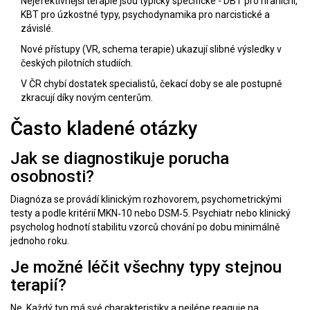
Nejefektivnější terapie jsou typicky specifické - DBT pro hraniční,
KBT pro úzkostné typy, psychodynamika pro narcistické a
závislé.
Nové přístupy (VR, schema terapie) ukazují slibné výsledky v
českých pilotních studiích.
V ČR chybí dostatek specialistů, čekací doby se ale postupně
zkracují díky novým centerům.
Často kladené otázky
Jak se diagnostikuje porucha
osobnosti?
Diagnóza se provádí klinickým rozhovorem, psychometrickými
testy a podle kritérií MKN‑10 nebo DSM‑5. Psychiatr nebo klinický
psycholog hodnotí stabilitu vzorců chování po dobu minimálně
jednoho roku.
Je možné léčit všechny typy stejnou
terapií?
Ne. Každý typ má své charakteristiky a nejlépe reaguje na