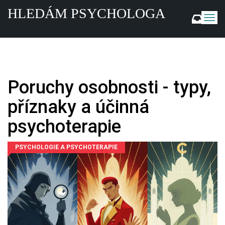
HLEDÁM PSYCHOLOGA
Z
o
b
r
a
z
i
Poruchy osobnosti - typy,
t
n
příznaky a účinná
a
v
psychoterapie
i
g
PSYCHOLOGIE A PSYCHOTERAPIE
a
c
i