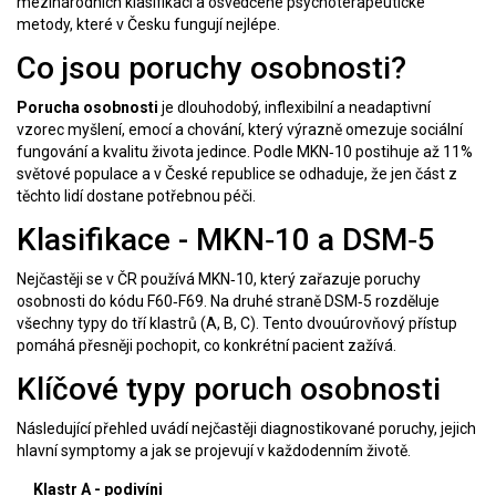
mezinárodních klasifikací a osvědčené psychoterapeutické
metody, které v Česku fungují nejlépe.
Co jsou poruchy osobnosti?
Porucha osobnosti
je dlouhodobý, inflexibilní a neadaptivní
vzorec myšlení, emocí a chování, který výrazně omezuje sociální
fungování a kvalitu života jedince.
Podle MKN‑10 postihuje až 11%
světové populace a v České republice se odhaduje, že jen část z
těchto lidí dostane potřebnou péči.
Klasifikace - MKN‑10 a DSM‑5
Nejčastěji se v ČR používá
MKN‑10
, který zařazuje poruchy
osobnosti do kódu F60‑F69. Na druhé straně
DSM‑5
rozděluje
všechny typy do tří klastrů (A, B, C). Tento dvouúrovňový přístup
pomáhá přesněji pochopit, co konkrétní pacient zažívá.
Klíčové typy poruch osobnosti
Následující přehled uvádí nejčastěji diagnostikované poruchy, jejich
hlavní symptomy a jak se projevují v každodenním životě.
Klastr A - podivíni