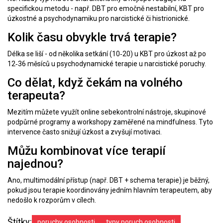
specifickou metodu - např. DBT pro emočně nestabilní, KBT pro
úzkostné a psychodynamiku pro narcistické či histrionické.
Kolik času obvykle trvá terapie?
Délka se liší - od několika setkání (10‑20) u KBT pro úzkost až po
12‑36 měsíců u psychodynamické terapie u narcistické poruchy.
Co dělat, když čekám na volného
terapeuta?
Mezitím můžete využít online sebekontrolní nástroje, skupinové
podpůrné programy a workshopy zaměřené na mindfulness. Tyto
intervence často snižují úzkost a zvyšují motivaci.
Můžu kombinovat více terapií
najednou?
Ano, multimodální přístup (např. DBT + schema terapie) je běžný,
pokud jsou terapie koordinovány jedním hlavním terapeutem, aby
nedošlo k rozporům v cílech.
Štítky:
poruchy osobnosti
typy poruch osobnosti