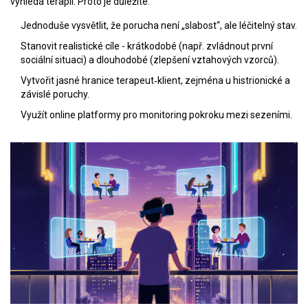
vyhledá terapii. Proto je důležité:
Jednoduše vysvětlit, že porucha není „slabost“, ale léčitelný stav.
Stanovit realistické cíle - krátkodobé (např. zvládnout první
sociální situaci) a dlouhodobé (zlepšení vztahových vzorců).
Vytvořit jasné hranice terapeut‑klient, zejména u histrionické a
závislé poruchy.
Využít online platformy pro monitoring pokroku mezi sezeními.