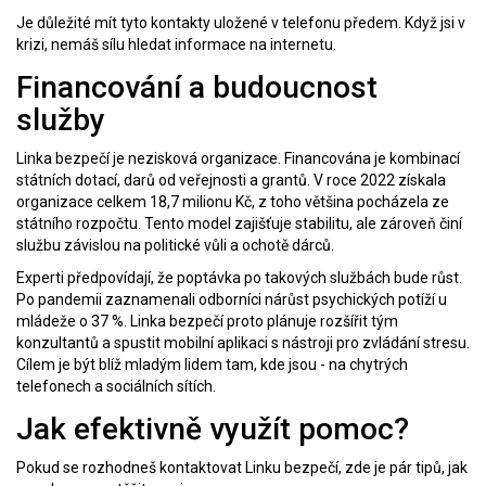
Je důležité mít tyto kontakty uložené v telefonu předem. Když jsi v
krizi, nemáš sílu hledat informace na internetu.
Financování a budoucnost
služby
Linka bezpečí je nezisková organizace. Financována je kombinací
státních dotací, darů od veřejnosti a grantů. V roce 2022 získala
organizace celkem 18,7 milionu Kč, z toho většina pocházela ze
státního rozpočtu. Tento model zajišťuje stabilitu, ale zároveň činí
službu závislou na politické vůli a ochotě dárců.
Experti předpovídají, že poptávka po takových službách bude růst.
Po pandemii zaznamenali odborníci nárůst psychických potíží u
mládeže o 37 %. Linka bezpečí proto plánuje rozšířit tým
konzultantů a spustit mobilní aplikaci s nástroji pro zvládání stresu.
Cílem je být blíž mladým lidem tam, kde jsou - na chytrých
telefonech a sociálních sítích.
Jak efektivně využít pomoc?
Pokud se rozhodneš kontaktovat Linku bezpečí, zde je pár tipů, jak