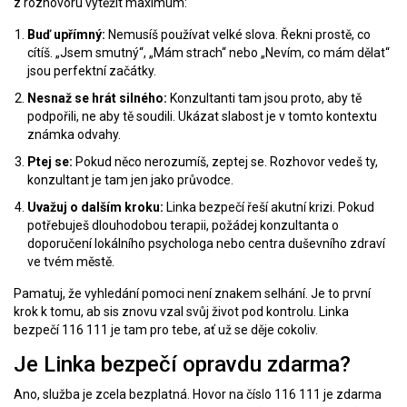
z rozhovoru vytěžit maximum:
Buď upřímný:
Nemusíš používat velké slova. Řekni prostě, co
cítíš. „Jsem smutný“, „Mám strach“ nebo „Nevím, co mám dělat“
jsou perfektní začátky.
Nesnaž se hrát silného:
Konzultanti tam jsou proto, aby tě
podpořili, ne aby tě soudili. Ukázat slabost je v tomto kontextu
známka odvahy.
Ptej se:
Pokud něco nerozumíš, zeptej se. Rozhovor vedeš ty,
konzultant je tam jen jako průvodce.
Uvažuj o dalším kroku:
Linka bezpečí řeší akutní krizi. Pokud
potřebuješ dlouhodobou terapii, požádej konzultanta o
doporučení lokálního psychologa nebo centra duševního zdraví
ve tvém městě.
Pamatuj, že vyhledání pomoci není znakem selhání. Je to první
krok k tomu, ab sis znovu vzal svůj život pod kontrolu. Linka
bezpečí 116 111 je tam pro tebe, ať už se děje cokoliv.
Je Linka bezpečí opravdu zdarma?
Ano, služba je zcela bezplatná. Hovor na číslo 116 111 je zdarma