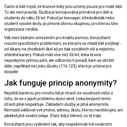
Často si lidé myslí, že krizové linky jsou určeny pouze pro malé děti.
To ale není pravda. Služba je koncipována primárně pro
děti a
studenty
do věku
26 let
.
Pokud jsi teenager, středoškolák nebo
student vysoké školy, jsi přesně cílovou skupinou, pro kterou tato
organizace vznikla.
Věk není žádným omezením pro kvalitu pomoci. Konzultanti
rozumí specifickým problémům, se kterými se mladí lidé potýkají -
od šikany na chodbách škol až po tlak sociálních sítí a nejistotu
ohledně kariéry. Pokud máš více než 26 let, linka tě sice
neposkytne přímou péči, ale odborníci ti poradí, kam se obrátit
dále, například na
Linku důvěry
(116 123), která je určena pro
dospělé.
Jak funguje princip anonymity?
Největší bariérou pro mnoho lidí je strach ze soudnosti nebo z
toho, že se o jejich problému dozví okolí. Linka bezpečí tento
strach plně respektuje. Základem služby je
plná anonymita
.
Nemusíš sdělovat své jméno, adresu, školu, kterou navštěvuješ, ani
jakékoli jiné osobní údaje. Stačí, když řekneš, co tě trápi.
Konzultanti jsou vyškoleni tak, aby respektovali tvé soukromí.