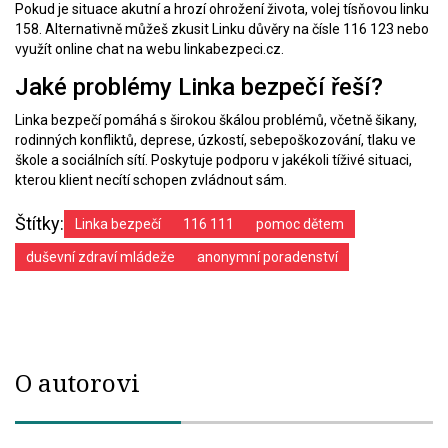
Pokud je situace akutní a hrozí ohrožení života, volej tísňovou linku
158. Alternativně můžeš zkusit Linku důvěry na čísle 116 123 nebo
využít online chat na webu linkabezpeci.cz.
Jaké problémy Linka bezpečí řeší?
Linka bezpečí pomáhá s širokou škálou problémů, včetně šikany,
rodinných konfliktů, deprese, úzkostí, sebepoškozování, tlaku ve
škole a sociálních sítí. Poskytuje podporu v jakékoli tíživé situaci,
kterou klient necítí schopen zvládnout sám.
Štítky:
Linka bezpečí
116 111
pomoc dětem
duševní zdraví mládeže
anonymní poradenství
O autorovi