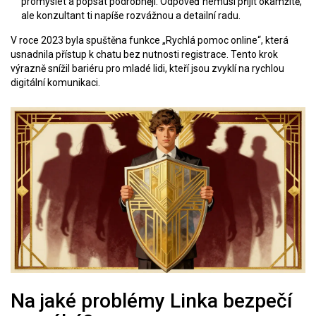
promyslet a popsat podrobněji. Odpověď nemusí přijít okamžitě,
ale konzultant ti napíše rozvážnou a detailní radu.
V roce 2023 byla spuštěna funkce „Rychlá pomoc online“, která
usnadnila přístup k chatu bez nutnosti registrace. Tento krok
výrazně snížil bariéru pro mladé lidi, kteří jsou zvyklí na rychlou
digitální komunikaci.
Na jaké problémy Linka bezpečí