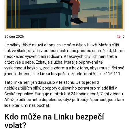
20 čen 2026
0
Je někdy těžké mluvit o tom, co se nám děje v hlavě. Možná cítíš
tlak ve škole, strach z budoucnosti nebo prostou osamělost, kterou
nedokážeš vysvětlit ani rodičům. V takových chvílích není třeba
držet vše u sebe. Existuje služba, která je připravená tě
vyslechnout kdykoliv, zcela zdarma a bez toho, abys musel říct své
jméno. Jmenuje se
Linka bezpečí
a její telefonní číslo je
116 111
.
Tato linka není jen další číslo v telefonu. Je to jeden z
nejdůležitějších pilířů podpory duševního zdraví pro mladé lidi v
České republice. Funguje nepřetržitě 24 hodin denně, 7 dní v týdnu.
Ať už je půlnoc nebo dopoledne, když potřebuješ pomoct, jsou tam
lidé, kteří umí naslouchat.
Kdo může na Linku bezpečí
volat?