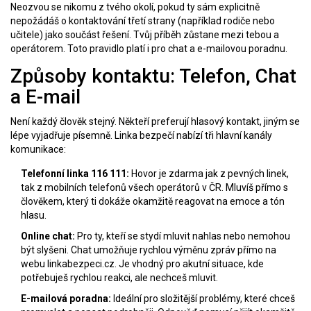
Neozvou se nikomu z tvého okolí, pokud ty sám explicitně
nepožádáš o kontaktování třetí strany (například rodiče nebo
učitele) jako součást řešení. Tvůj příběh zůstane mezi tebou a
operátorem. Toto pravidlo platí i pro chat a e-mailovou poradnu.
Způsoby kontaktu: Telefon, Chat
a E-mail
Není každý člověk stejný. Někteří preferují hlasový kontakt, jiným se
lépe vyjadřuje písemně. Linka bezpečí nabízí tři hlavní kanály
komunikace:
Telefonní linka 116 111:
Hovor je zdarma jak z pevných linek,
tak z mobilních telefonů všech operátorů v ČR. Mluvíš přímo s
člověkem, který ti dokáže okamžitě reagovat na emoce a tón
hlasu.
Online chat:
Pro ty, kteří se stydí mluvit nahlas nebo nemohou
být slyšeni. Chat umožňuje rychlou výměnu zpráv přímo na
webu linkabezpeci.cz. Je vhodný pro akutní situace, kde
potřebuješ rychlou reakci, ale nechceš mluvit.
E-mailová poradna:
Ideální pro složitější problémy, které chceš