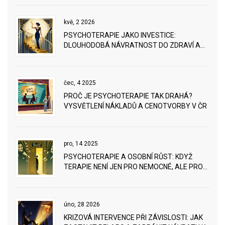
kvě, 2 2026
PSYCHOTERAPIE JAKO INVESTICE:
DLOUHODOBÁ NÁVRATNOST DO ZDRAVÍ A
VZTAHŮ
čec, 4 2025
PROČ JE PSYCHOTERAPIE TAK DRAHÁ?
VYSVĚTLENÍ NÁKLADŮ A CENOTVORBY V ČR
pro, 14 2025
PSYCHOTERAPIE A OSOBNÍ RŮST: KDYŽ
TERAPIE NENÍ JEN PRO NEMOCNÉ, ALE PRO
KAŽDÉHO, KDO CHCE ŽÍT HLOUBĚJI
úno, 28 2026
KRIZOVÁ INTERVENCE PŘI ZÁVISLOSTI: JAK