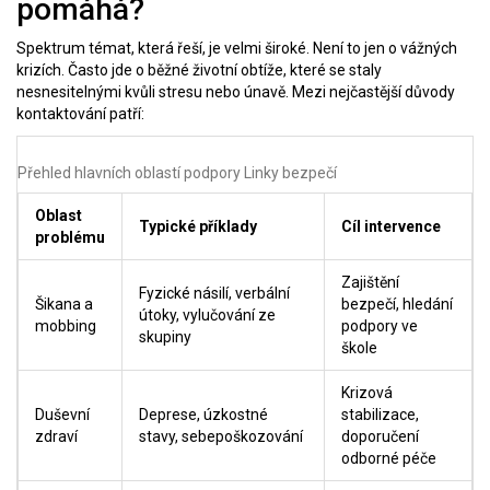
pomáhá?
Spektrum témat, která řeší, je velmi široké. Není to jen o vážných
krizích. Často jde o běžné životní obtíže, které se staly
nesnesitelnými kvůli stresu nebo únavě. Mezi nejčastější důvody
kontaktování patří:
Přehled hlavních oblastí podpory Linky bezpečí
Oblast
Typické příklady
Cíl intervence
problému
Zajištění
Fyzické násilí, verbální
Šikana a
bezpečí, hledání
útoky, vylučování ze
mobbing
podpory ve
skupiny
škole
Krizová
Duševní
Deprese, úzkostné
stabilizace,
zdraví
stavy, sebepoškozování
doporučení
odborné péče