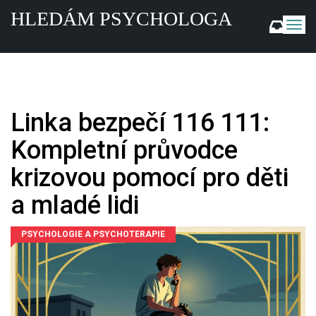
HLEDÁM PSYCHOLOGA
Z
o
b
r
a
z
i
Linka bezpečí 116 111:
t
n
Kompletní průvodce
a
v
krizovou pomocí pro děti
i
g
a mladé lidi
a
c
PSYCHOLOGIE A PSYCHOTERAPIE
i