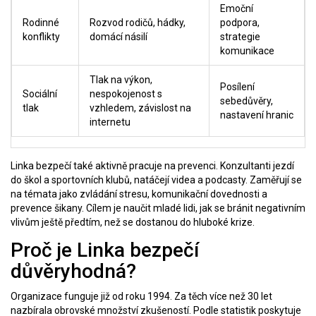
Emoční
Rodinné
Rozvod rodičů, hádky,
podpora,
konflikty
domácí násilí
strategie
komunikace
Tlak na výkon,
Posílení
Sociální
nespokojenost s
sebedůvěry,
tlak
vzhledem, závislost na
nastavení hranic
internetu
Linka bezpečí také aktivně pracuje na prevenci. Konzultanti jezdí
do škol a sportovních klubů, natáčejí videa a podcasty. Zaměřují se
na témata jako zvládání stresu, komunikační dovednosti a
prevence šikany. Cílem je naučit mladé lidi, jak se bránit negativním
vlivům ještě předtím, než se dostanou do hluboké krize.
Proč je Linka bezpečí
důvěryhodná?
Organizace funguje již od roku 1994. Za těch více než 30 let
nazbírala obrovské množství zkušeností. Podle statistik poskytuje