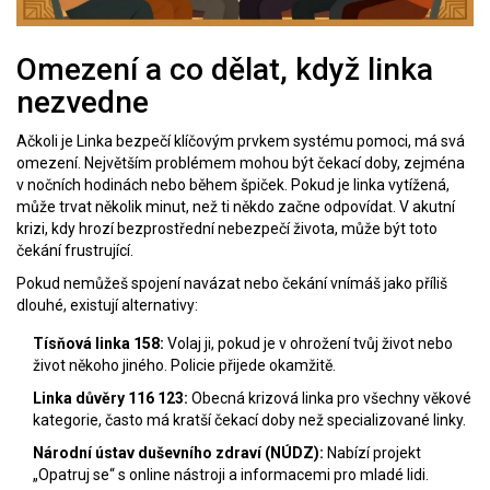
Omezení a co dělat, když linka
nezvedne
Ačkoli je Linka bezpečí klíčovým prvkem systému pomoci, má svá
omezení. Největším problémem mohou být čekací doby, zejména
v nočních hodinách nebo během špiček. Pokud je linka vytížená,
může trvat několik minut, než ti někdo začne odpovídat. V akutní
krizi, kdy hrozí bezprostřední nebezpečí života, může být toto
čekání frustrující.
Pokud nemůžeš spojení navázat nebo čekání vnímáš jako příliš
dlouhé, existují alternativy:
Tísňová linka 158:
Volaj ji, pokud je v ohrožení tvůj život nebo
život někoho jiného. Policie přijede okamžitě.
Linka důvěry 116 123:
Obecná krizová linka pro všechny věkové
kategorie, často má kratší čekací doby než specializované linky.
Národní ústav duševního zdraví (NÚDZ):
Nabízí projekt
„Opatruj se“ s online nástroji a informacemi pro mladé lidi.