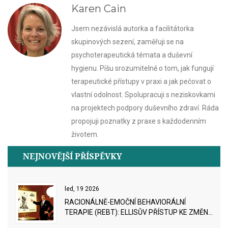
Karen Cain
Jsem nezávislá autorka a facilitátorka
skupinových sezení, zaměřuji se na
psychoterapeutická témata a duševní
hygienu. Píšu srozumitelně o tom, jak fungují
terapeutické přístupy v praxi a jak pečovat o
vlastní odolnost. Spolupracuji s neziskovkami
na projektech podpory duševního zdraví. Ráda
propojuji poznatky z praxe s každodenním
životem.
NEJNOVĚJŠÍ PŘÍSPĚVKY
led, 19 2026
RACIONÁLNĚ-EMOČNÍ BEHAVIORÁLNÍ
TERAPIE (REBT): ELLISŮV PŘÍSTUP KE ZMĚNĚ
MYŠLENEK A EMOCÍ