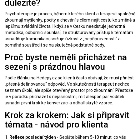
důležité?
Psychoterapie
je proces, během kterého klient a terapeut společně
zkoumají myšlenky, pocity a chování s cílem najít cestu ke změně a
lepšímu zvládání života. I když se v Česku neexistuje jednotná
metodika, odborníci souhlasí, že strukturovaný přístup k tématům
usnadňuje komunikaci, snižuje úzkost z „nepřipravenosti“ a
pomáhá soustředit se na skutečně podstatné body.
Proč byste neměli přicházet na
sezení s prázdnou hlavou
Podle článku na
Hedepy.cz
se klienti často obávají, že musí přinést
„přesně definovanou“ odpověď. Ve skutečnosti terapeut nechce
seznam úkolů, ale spíše otevřený prostor pro zkoumání. Přestože
je v pořádku přicházet s nejasnostmi, mít alespoň pár vodítek
usnadní první krok ke konverzaci a odhalí skryté vzorce.
Krok za krokem: Jak si připravit
témata - návod pro klienta
Reflexe poslední týden
- Sepište během 5‑10 minut, co vás