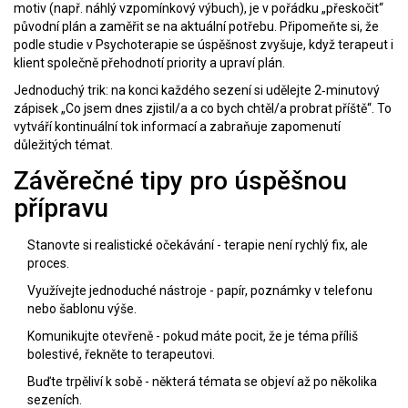
motiv (např. náhlý vzpomínkový výbuch), je v pořádku „přeskočit“
původní plán a zaměřit se na aktuální potřebu. Připomeňte si, že
podle studie v
Psychoterapie
se úspěšnost zvyšuje, když terapeut i
klient společně přehodnotí priority a upraví plán.
Jednoduchý trik: na konci každého sezení si udělejte 2‑minutový
zápisek „Co jsem dnes zjistil/a a co bych chtěl/a probrat příště“. To
vytváří kontinuální tok informací a zabraňuje zapomenutí
důležitých témat.
Závěrečné tipy pro úspěšnou
přípravu
Stanovte si realistické očekávání - terapie není rychlý fix, ale
proces.
Využívejte jednoduché nástroje - papír, poznámky v telefonu
nebo šablonu výše.
Komunikujte otevřeně - pokud máte pocit, že je téma příliš
bolestivé, řekněte to terapeutovi.
Buďte trpěliví k sobě - některá témata se objeví až po několika
sezeních.