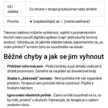
Cíl /
Co chcete v terapii prozkoumat nebo změnit
otázka
Priorita
★ (nejdůležitější) až ☆ (méně naléhavé)
Takovou šablonu můžete vytisknout, vyplnit v poznámkovém
blocích nebo použít digitální aplikaci (např. jednoduchý textový
soubor). Výhodou je, že jakmile získáte návyk, zapomenete na „co
mám přinést?“ a místo toho se soustředíte na obsah.
Běžné chyby a jak se jim vyhnout
Přetížení informacemi
- Plnění stránky a půl detailů vede jen k
ztrátě pozornosti. Zaměřte se na jeden až dva klíčové body.
Snaha o „dokonalý“ seznam
- Není potřeba mít vše vyjasněné
předem. Terapeut vám pomůže téma rozvinout. Přijďte s
hrubým náčrtem.
Ignorování vlastních potřeb
- Často se lidé soustředí na to, co
by měli „změnit“ u druhých. Pamatujte, že terapie je o vašem
osobním růstu.