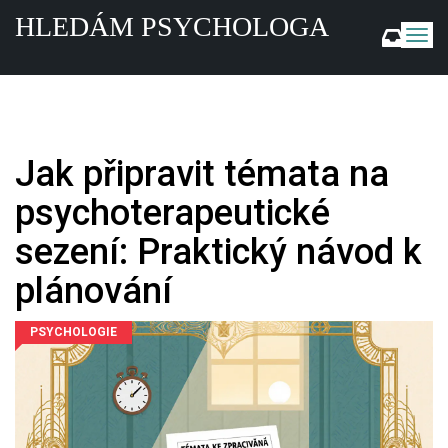
HLEDÁM PSYCHOLOGA
Z
o
b
r
a
z
i
Jak připravit témata na
t
n
psychoterapeutické
a
v
sezení: Praktický návod k
i
g
plánování
a
c
PSYCHOLOGIE
i