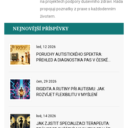
na projektech podpory duševního zdraví. Ráda
propojuji poznatky z praxe s každodenním
životem.
NEJNOVĚJŠÍ PŘÍSPĚVKY
led, 12 2026
PORUCHY AUTISTICKÉHO SPEKTRA:
PŘEHLED A DIAGNOSTIKA PAS V ČESKÉ
REPUBLICE
čen, 29 2026
RIGIDITA A RUTINY PŘI AUTISMU: JAK
ROZVÍJET FLEXIBILITU V MYŠLENÍ
kvě, 14 2026
JAK ZJISTIT SPECIALIZACI TERAPEUTA: