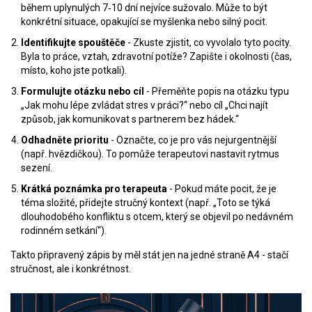
během uplynulých 7‑10 dní nejvíce sužovalo. Může to být
konkrétní situace, opakující se myšlenka nebo silný pocit.
Identifikujte spouštěče
- Zkuste zjistit, co vyvolalo tyto pocity.
Byla to práce, vztah, zdravotní potíže? Zapište i okolnosti (čas,
místo, koho jste potkali).
Formulujte otázku nebo cíl
- Přeměňte popis na otázku typu
„Jak mohu lépe zvládat stres v práci?“ nebo cíl „Chci najít
způsob, jak komunikovat s partnerem bez hádek.“
Odhadněte prioritu
- Označte, co je pro vás nejurgentnější
(např. hvězdičkou). To pomůže terapeutovi nastavit rytmus
sezení.
Krátká poznámka pro terapeuta
- Pokud máte pocit, že je
téma složité, přidejte stručný kontext (např. „Toto se týká
dlouhodobého konfliktu s otcem, který se objevil po nedávném
rodinném setkání“).
Takto připravený zápis by měl stát jen na jedné straně A4 - stačí
stručnost, ale i konkrétnost.