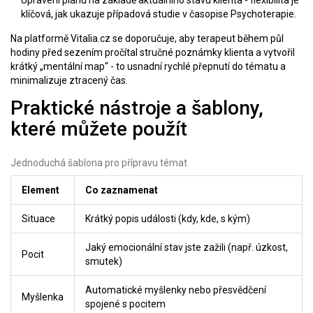
Upravení plánu na základě aktuálního stavu klienta - flexibilita je
klíčová, jak ukazuje případová studie v časopise
Psychoterapie
.
Na platformě
Vitalia.cz
se doporučuje, aby terapeut během půl
hodiny před sezením pročítal stručné poznámky klienta a vytvořil
krátký „mentální map“ - to usnadní rychlé přepnutí do tématu a
minimalizuje ztracený čas.
Praktické nástroje a šablony,
které můžete použít
Jednoduchá šablona pro přípravu témat
Element
Co zaznamenat
Situace
Krátký popis události (kdy, kde, s kým)
Jaký emocionální stav jste zažili (např. úzkost,
Pocit
smutek)
Automatické myšlenky nebo přesvědčení
Myšlenka
spojené s pocitem