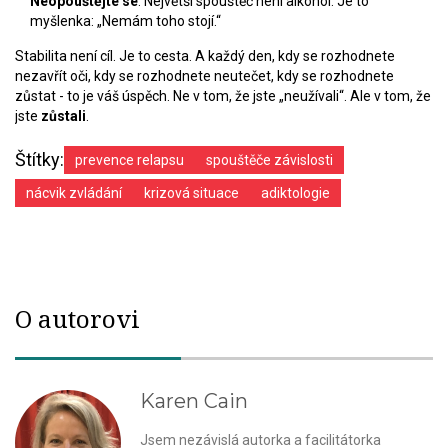
Neopouštějte se
. Největší spouštěč není alkohol. Je to
myšlenka: „Nemám toho stojí.“
Stabilita není cíl. Je to cesta. A každý den, kdy se rozhodnete
nezavřít oči, kdy se rozhodnete neutečet, kdy se rozhodnete
zůstat - to je váš úspěch. Ne v tom, že jste „neužívali“. Ale v tom, že
jste
zůstali
.
Štítky:
prevence relapsu
spouštěče závislosti
nácvik zvládání
krizová situace
adiktologie
O autorovi
Karen Cain
Jsem nezávislá autorka a facilitátorka