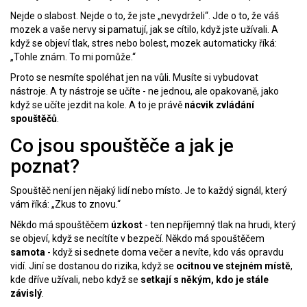
Nejde o slabost. Nejde o to, že jste „nevydrželi“. Jde o to, že váš
mozek a vaše nervy si pamatují, jak se cítilo, když jste užívali. A
když se objeví tlak, stres nebo bolest, mozek automaticky říká:
„Tohle znám. To mi pomůže.“
Proto se nesmíte spoléhat jen na vůli. Musíte si vybudovat
nástroje. A ty nástroje se učíte - ne jednou, ale opakovaně, jako
když se učíte jezdit na kole. A to je právě
nácvik zvládání
spouštěčů
.
Co jsou spouštěče a jak je
poznat?
Spouštěč není jen nějaký lidí nebo místo. Je to každý signál, který
vám říká: „Zkus to znovu.“
Někdo má spouštěčem
úzkost
- ten nepříjemný tlak na hrudi, který
se objeví, když se necítíte v bezpečí. Někdo má spouštěčem
samota
- když si sednete doma večer a nevíte, kdo vás opravdu
vidí. Jiní se dostanou do rizika, když se
ocitnou ve stejném místě
,
kde dříve užívali, nebo když se
setkají s někým, kdo je stále
závislý
.