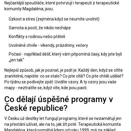
Nejčastější spouštěče, které potvrzují i terapeuti z terapeutické
komunity Magdaléna, jsou:
Úzkost a stres (zejména když se neumíte uvolnit)
Samota a pocit, že nikdo nechápe
Konflikty s rodinou nebo přáteli
Uvolněné chvíle - víkendy, prázdniny, večery
Počasí - například déšť, který vám připomíná časy, kdy jste byli
„jen tak“
Nejlepší způsob, jak je poznat, je psát je. Každý den, když se cítíte
zranitelně, napište: co se stalo? Co jste cítili? Co jste chtěli udělat?
Po týdnu se podívejte zpět. Uvidíte vzory. A ty vzory jsou vaše
mapy - neztratíte se, když víte, kde jsou pasti.
Co dělají úspěšné programy v
České republice?
V Česku už desítky let fungují programy, které se nezaměřují jen
na přestání užívat, ale na to, jak žít poté. Terapeutická komunita
Magdaléna, která pomáhá lidem od roku 1999, má za základ