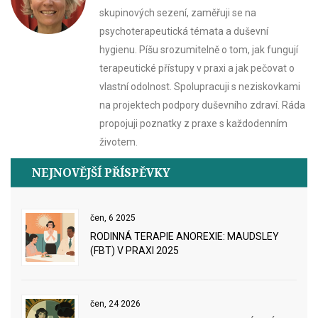
skupinových sezení, zaměřuji se na
psychoterapeutická témata a duševní
hygienu. Píšu srozumitelně o tom, jak fungují
terapeutické přístupy v praxi a jak pečovat o
vlastní odolnost. Spolupracuji s neziskovkami
na projektech podpory duševního zdraví. Ráda
propojuji poznatky z praxe s každodenním
životem.
NEJNOVĚJŠÍ PŘÍSPĚVKY
čen, 6 2025
RODINNÁ TERAPIE ANOREXIE: MAUDSLEY
(FBT) V PRAXI 2025
čen, 24 2026