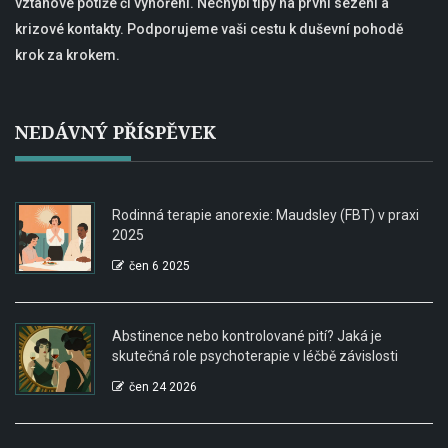
vztahové potíže či vyhoření. Nechybí tipy na první sezení a
krizové kontakty. Podporujeme vaši cestu k duševní pohodě
krok za krokem.
NEDÁVNÝ PŘÍSPĚVEK
Rodinná terapie anorexie: Maudsley (FBT) v praxi
2025
čen 6 2025
Abstinence nebo kontrolované pití? Jaká je
skutečná role psychoterapie v léčbě závislosti
čen 24 2026