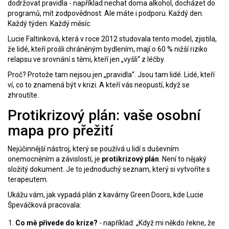
dodržovat pravidla - například nechat doma alkohol, docházet do
programů, mít zodpovědnost. Ale máte i podporu. Každý den.
Každý týden. Každý měsíc.
Lucie Faltinková, která v roce 2012 studovala tento model, zjistila,
že lidé, kteří prošli chráněným bydlením, mají o 60 % nižší riziko
relapsu ve srovnání s těmi, kteří jen „vyšli“ z léčby.
Proč? Protože tam nejsou jen „pravidla“. Jsou tam lidé. Lidé, kteří
ví, co to znamená být v krizi. A kteří vás neopustí, když se
zhroutíte.
Protikrizový plán: vaše osobní
mapa pro přežití
Nejúčinnější nástroj, který se používá u lidí s duševním
onemocněním a závislostí, je
protikrizový plán
. Není to nějaký
složitý dokument. Je to jednoduchý seznam, který si vytvoříte s
terapeutem.
Ukážu vám, jak vypadá plán z kavárny Green Doors, kde Lucie
Špeváčková pracovala:
Co mě přivede do krize?
- například: „Když mi někdo řekne, že