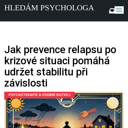
HLEDÁM PSYCHOLOGA
Z
o
b
r
a
z
i
Jak prevence relapsu po
t
n
krizové situaci pomáhá
a
v
udržet stabilitu při
i
g
závislosti
a
c
PSYCHOTERAPIE A OSOBNÍ ROZVOJ
i