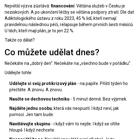
Největší výzva zůstává:
financování
. Většina služeb v Česku je
neziskových. A po ukončení léčby se většina podpory ztratí. Dle dat
Adiktologického ústavu z roku 2023, 45 % lidí, kteří nemají
pravidelnou následnou péči, relapsuje během prvních šesti měsíců.
U těch, kteří mají plán, je to jen 22 %.
Takže co dělat?
Co můžete udělat dnes?
Nečekáte na „dobrý den“. Nečekáte na „všechno bude v pořádku“.
Udělejte tohle:
Udělejte si svůj protikrizový plán
- na papíře. Příští týden ho
přečtěte. A znovu. A znovu.
Naučte se dechovou techniku
- 5 minut denně. Bez výjimek.
Najděte jednu osobu
, která vás neopustí. I když neví, jak
pomoci. Jen tam bude.
Navštěvujte skupinu
- i když vám to nejde. I když se cítíte
hloupě. I když nechcete.