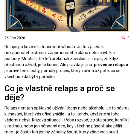
26 úno 2026
0
Relaps po krizové situaci není náhoda. Je to výsledek
nezvládnutého stresu, zapomenutého plánu nebo chybějící
podpory. Mnoho lidí, kteří překonali závislost, si myslí, že když
přestanou užívat, je to konec. Ale pravda je jiná:
prevence relapsu
je právě ten dlouhý, pomalý proces, který začíná až poté, co se
všechno zdá být v pořádku.
Co je vlastně relaps a proč se
děje?
Relaps není jen opětovné užívání drogy nebo alkoholu. Je to návrat
k chování, které vás dříve zničilo - a to i tehdy, když jste si toho
vědomí nebyli. Krizová situace - třeba rozvod, ztráta práce, konflikt
s rodinou, nebo jen náhodný den, kdy všechno působí jako příliš
moc - je často ten jediný zápalný špunt, který všechno spustí.