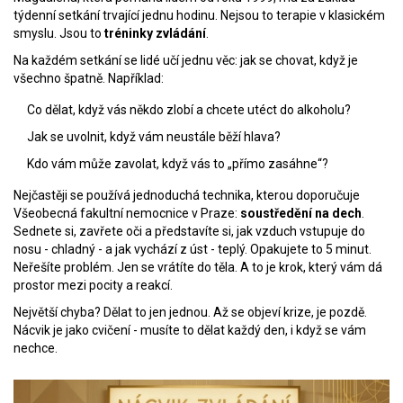
týdenní setkání trvající jednu hodinu. Nejsou to terapie v klasickém
smyslu. Jsou to
tréninky zvládání
.
Na každém setkání se lidé učí jednu věc: jak se chovat, když je
všechno špatně. Například:
Co dělat, když vás někdo zlobí a chcete utéct do alkoholu?
Jak se uvolnit, když vám neustále běží hlava?
Kdo vám může zavolat, když vás to „přímo zasáhne“?
Nejčastěji se používá jednoduchá technika, kterou doporučuje
Všeobecná fakultní nemocnice v Praze:
soustředění na dech
.
Sednete si, zavřete oči a představíte si, jak vzduch vstupuje do
nosu - chladný - a jak vychází z úst - teplý. Opakujete to 5 minut.
Neřešíte problém. Jen se vrátíte do těla. A to je krok, který vám dá
prostor mezi pocity a reakcí.
Největší chyba? Dělat to jen jednou. Až se objeví krize, je pozdě.
Nácvik je jako cvičení - musíte to dělat každý den, i když se vám
nechce.