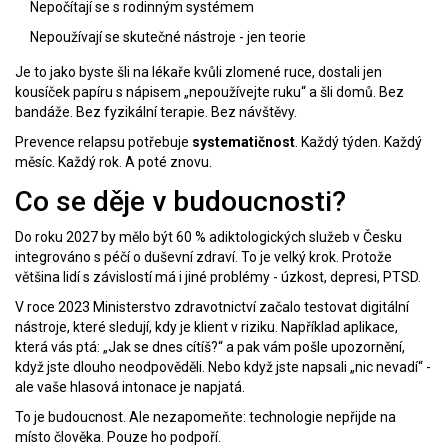
Nepočítají se s rodinným systémem
Nepoužívají se skutečné nástroje - jen teorie
Je to jako byste šli na lékaře kvůli zlomené ruce, dostali jen
kousíček papíru s nápisem „nepoužívejte ruku“ a šli domů. Bez
bandáže. Bez fyzikální terapie. Bez návštěvy.
Prevence relapsu potřebuje
systematičnost
. Každý týden. Každý
měsíc. Každý rok. A poté znovu.
Co se děje v budoucnosti?
Do roku 2027 by mělo být 60 % adiktologických služeb v Česku
integrováno s péčí o duševní zdraví. To je velký krok. Protože
většina lidí s závislostí má i jiné problémy - úzkost, depresi, PTSD.
V roce 2023 Ministerstvo zdravotnictví začalo testovat digitální
nástroje, které sledují, kdy je klient v riziku. Například aplikace,
která vás ptá: „Jak se dnes cítíš?“ a pak vám pošle upozornění,
když jste dlouho neodpověděli. Nebo když jste napsali „nic nevadí“ -
ale vaše hlasová intonace je napjatá.
To je budoucnost. Ale nezapomeňte: technologie nepřijde na
místo člověka. Pouze ho podpoří.