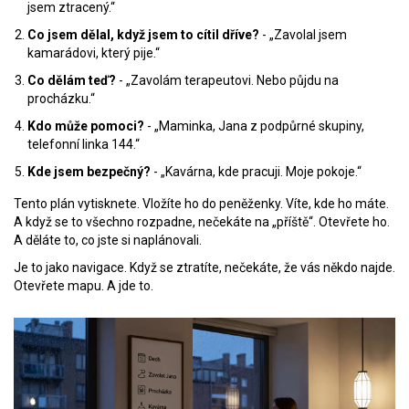
jsem ztracený.“
Co jsem dělal, když jsem to cítil dříve?
- „Zavolal jsem
kamarádovi, který pije.“
Co dělám teď?
- „Zavolám terapeutovi. Nebo půjdu na
procházku.“
Kdo může pomoci?
- „Maminka, Jana z podpůrné skupiny,
telefonní linka 144.“
Kde jsem bezpečný?
- „Kavárna, kde pracuji. Moje pokoje.“
Tento plán vytisknete. Vložíte ho do peněženky. Víte, kde ho máte.
A když se to všechno rozpadne, nečekáte na „příště“. Otevřete ho.
A děláte to, co jste si naplánovali.
Je to jako navigace. Když se ztratíte, nečekáte, že vás někdo najde.
Otevřete mapu. A jde to.