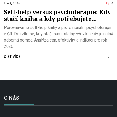
8 kvě, 2026
0
Self-help versus psychoterapie: Kdy
stačí kniha a kdy potřebujete
terapeuta
Porovnáváme self-help knihy a profesionální psychoterapii
v ČR. Dozvíte se, kdy stačí samostatný výcvik a kdy je nutná
odborná pomoc. Analýza cen, efektivity a indikací pro rok
2026.
ČÍST VÍCE
O NÁS