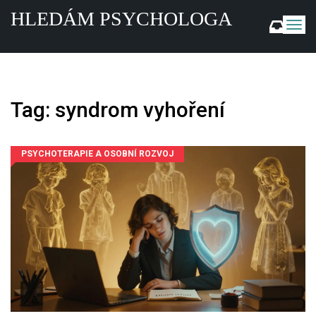
HLEDÁM PSYCHOLOGA
Z
o
b
r
a
z
Tag: syndrom vyhoření
i
t
n
a
PSYCHOTERAPIE A OSOBNÍ ROZVOJ
v
i
g
a
c
i