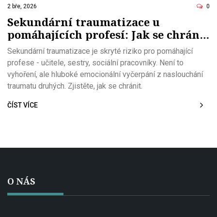
2 bře, 2026
0
Sekundární traumatizace u
pomáhajících profesí: Jak se chránit
před emocionálním vyčerpáním
Sekundární traumatizace je skryté riziko pro pomáhající
profese - učitele, sestry, sociální pracovníky. Není to
vyhoření, ale hluboké emocionální vyčerpání z naslouchání
traumatu druhých. Zjistěte, jak se chránit.
ČÍST VÍCE
O NÁS