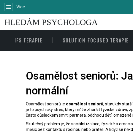
Více
HLEDÁM PSYCHOLOGA
IFS TERAPIE
SOLUTION-FOCUSED TERAPIE
Osamělost seniorů: Jak
normální
Osamělost seniorů je
osamělost seniorů
,
stav, kdy starš
je to psychický stres, který může zhoršit fyzické zdraví, 
často důsledkem smrti partnera, odchodu dětí, omezené mo
Skutečný problém je, že
sociální izolace
,
fyzické a emocion
měsíc bez kontaktu s rodinou nebo přáteli. A když se někdo 