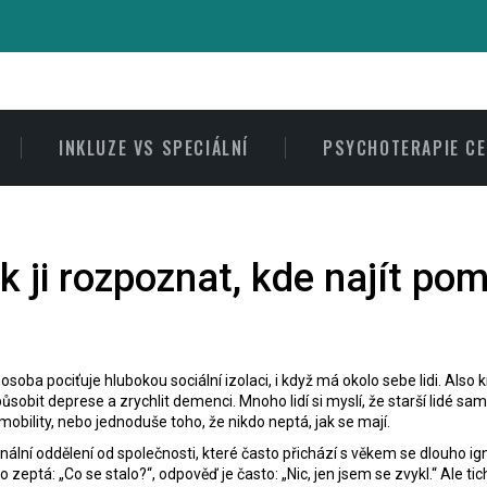
INKLUZE VS SPECIÁLNÍ
PSYCHOTERAPIE C
 ji rozpoznat, kde najít pom
í osoba pociťuje hlubokou sociální izolaci, i když má okolo sebe lidi
. Also
způsobit deprese a zrychlit demenci.
Mnoho lidí si myslí, že starší lidé sa
bility, nebo jednoduše toho, že nikdo neptá, jak se mají.
ální oddělení od společnosti, které často přichází s věkem
se dlouho ign
zeptá: „Co se stalo?“, odpověď je často: „Nic, jen jsem se zvykl.“ Ale ti