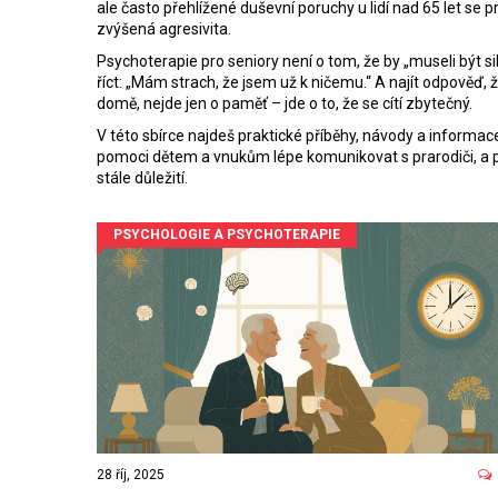
ale často přehlížené duševní poruchy u lidí nad 65 let
se pr
zvýšená agresivita.
Psychoterapie pro seniory není o tom, že by „museli být si
říct: „Mám strach, že jsem už k ničemu.“ A najít odpověď, ž
domě, nejde jen o paměť – jde o to, že se cítí zbytečný.
V této sbírce najdeš praktické příběhy, návody a informac
pomoci dětem a vnukům lépe komunikovat s prarodiči, a proč
stále důležití.
PSYCHOLOGIE A PSYCHOTERAPIE
28 říj, 2025