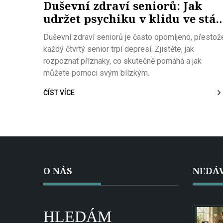
Duševní zdraví seniorů: Jak
udržet psychiku v klidu ve stář
a předcházet depresím a
Duševní zdraví seniorů je často opomíjeno, přestož
demenci
každý čtvrtý senior trpí depresí. Zjistěte, jak
rozpoznat příznaky, co skutečně pomáhá a jak
můžete pomoci svým blízkým.
ČÍST VÍCE
O NÁS
NEDÁV
HLEDÁM