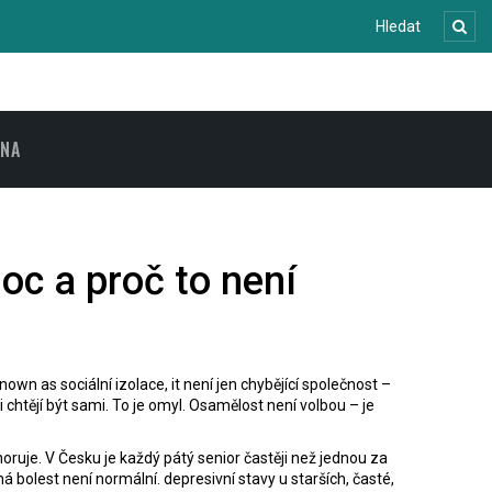
ENA
oc a proč to není
 known as
sociální izolace
, it není jen chybějící společnost –
mi chtějí být sami. To je omyl. Osamělost není volbou – je
oruje. V Česku je každý pátý senior častěji než jednou za
chá bolest není normální.
depresivní stavy u starších
,
časté,