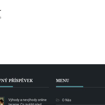
í
e
NÝ PŘÍSPĚVEK
MENU
Výhody a nevýhody online
O Nás
terapie: Co zvážit před