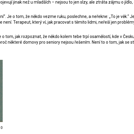
ojevují jinak než u mladších – nejsou to jen slzy, ale ztráta zájmu o jíd
lní“. Je o tom, že někdo vezme ruku, poslechne, a neřekne: „To je věk.“ Je
e není. Terapeut, který ví, jak pracovat s těmito lidmi, neřeší jen problé
e o tom, jak rozpoznat, že někdo kolem tebe trpí osamělostí, kde v Česku
 některé domovy pro seniory nejsou řešením. Není to o tom, jak se starat 
0