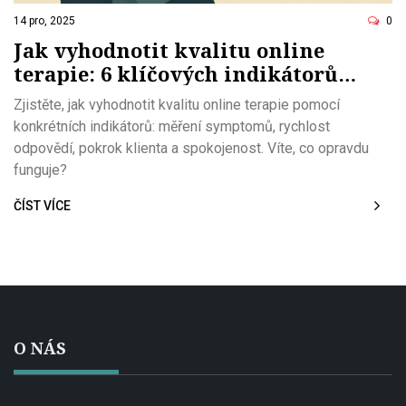
14 pro, 2025
0
Jak vyhodnotit kvalitu online
terapie: 6 klíčových indikátorů
účinnosti a spokojenosti
Zjistěte, jak vyhodnotit kvalitu online terapie pomocí
konkrétních indikátorů: měření symptomů, rychlost
odpovědí, pokrok klienta a spokojenost. Víte, co opravdu
funguje?
ČÍST VÍCE
O NÁS