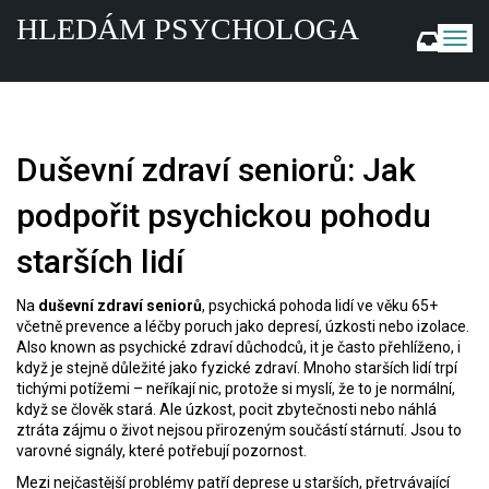
HLEDÁM PSYCHOLOGA
Z
o
b
r
a
z
Duševní zdraví seniorů: Jak
i
t
podpořit psychickou pohodu
n
a
starších lidí
v
i
g
Na
duševní zdraví seniorů
,
psychická pohoda lidí ve věku 65+
a
včetně prevence a léčby poruch jako depresí, úzkosti nebo izolace
.
c
Also known as
psychické zdraví důchodců
, it je často přehlíženo, i
když je stejně důležité jako fyzické zdraví.
Mnoho starších lidí trpí
i
tichými potížemi – neříkají nic, protože si myslí, že to je normální,
když se člověk stará. Ale úzkost, pocit zbytečnosti nebo náhlá
ztráta zájmu o život nejsou přirozeným součástí stárnutí. Jsou to
varovné signály, které potřebují pozornost.
Mezi nejčastější problémy patří
deprese u starších
,
přetrvávající