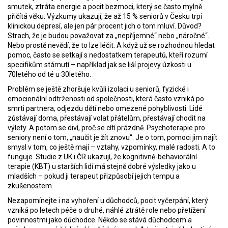
smutek, ztráta energie a pocit bezmoci, který se často mylně
přičítá věku
. Výzkumy ukazují, že až 15 % seniorů v Česku trpí
klinickou depresí, ale jen pár procent jich o tom mluví. Důvod?
Strach, že je budou považovat za „nepříjemné“ nebo „náročné“.
Nebo prostě nevědí, že to lze léčit. A když už se rozhodnou hledat
pomoc, často se setkají s nedostatkem terapeutů, kteří rozumí
specifikům stárnutí – například jak se liší projevy úzkosti u
70letého od té u 30letého.
Problém se ještě zhoršuje kvůli
izolaci u seniorů
,
fyzické i
emocionální odtrženosti od společnosti, která často vzniká po
smrti partnera, odjezdu dětí nebo omezené pohyblivosti
. Lidé
zůstávají doma, přestávají volat přátelům, přestávají chodit na
výlety. A potom se diví, proč se cítí prázdně. Psychoterapie pro
seniory není o tom, „naučit je žít znovu“. Je o tom, pomoci jim najít
smysl v tom, co ještě mají – vztahy, vzpomínky, malé radosti. A to
funguje. Studie z UK i ČR ukazují, že kognitivně-behaviorální
terapie (KBT) u starších lidí má stejně dobré výsledky jako u
mladších – pokud ji terapeut přizpůsobí jejich tempu a
zkušenostem.
Nezapomínejte i na
vyhoření u důchodců
,
pocit vyčerpání, který
vzniká po letech péče o druhé, náhlé ztrátě role nebo přetížení
povinnostmi jako důchodce
. Někdo se stává důchodcem a