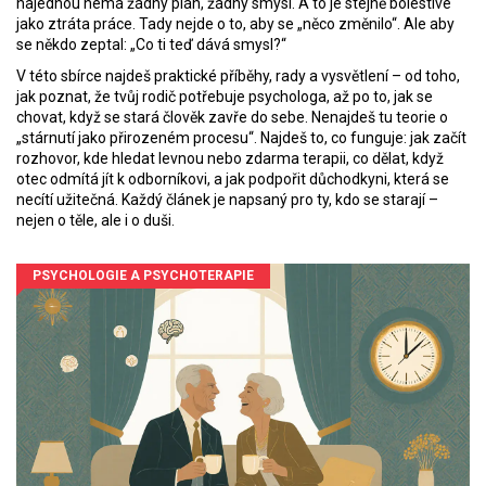
najednou nemá žádný plán, žádný smysl. A to je stejně bolestivé
jako ztráta práce. Tady nejde o to, aby se „něco změnilo“. Ale aby
se někdo zeptal: „Co ti teď dává smysl?“
V této sbírce najdeš praktické příběhy, rady a vysvětlení – od toho,
jak poznat, že tvůj rodič potřebuje psychologa, až po to, jak se
chovat, když se stará člověk zavře do sebe. Nenajdeš tu teorie o
„stárnutí jako přirozeném procesu“. Najdeš to, co funguje: jak začít
rozhovor, kde hledat levnou nebo zdarma terapii, co dělat, když
otec odmítá jít k odborníkovi, a jak podpořit důchodkyni, která se
necítí užitečná. Každý článek je napsaný pro ty, kdo se starají –
nejen o těle, ale i o duši.
PSYCHOLOGIE A PSYCHOTERAPIE