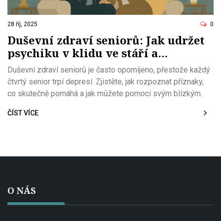
28 říj, 2025
0
Duševní zdraví seniorů: Jak udržet
psychiku v klidu ve stáří a
předcházet depresím a demenci
Duševní zdraví seniorů je často opomíjeno, přestože každý
čtvrtý senior trpí depresí. Zjistěte, jak rozpoznat příznaky,
co skutečně pomáhá a jak můžete pomoci svým blízkým.
ČÍST VÍCE
O NÁS