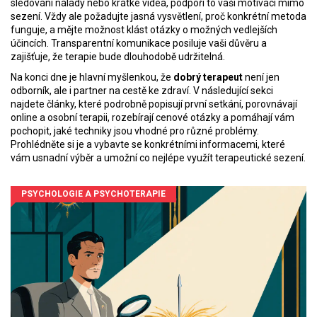
sledování nálady nebo krátké videa, podpoří to vaši motivaci mimo
sezení. Vždy ale požadujte jasná vysvětlení, proč konkrétní metoda
funguje, a mějte možnost klást otázky o možných vedlejších
účincích. Transparentní komunikace posiluje vaši důvěru a
zajišťuje, že terapie bude dlouhodobě udržitelná.
Na konci dne je hlavní myšlenkou, že
dobrý terapeut
není jen
odborník, ale i partner na cestě ke zdraví. V následující sekci
najdete články, které podrobně popisují první setkání, porovnávají
online a osobní terapii, rozebírají cenové otázky a pomáhají vám
pochopit, jaké techniky jsou vhodné pro různé problémy.
Prohlédněte si je a vybavte se konkrétními informacemi, které
vám usnadní výběr a umožní co nejlépe využít terapeutické sezení.
PSYCHOLOGIE A PSYCHOTERAPIE