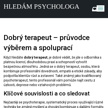
HLEDÁM PSYCHOLOGA
Z
o
b
r
a
z
Dobrý terapeut – průvodce
i
t
výběrem a spoluprací
n
a
v
Když hledáte
dobrý terapeut
, je dobré vědět, že jde o odborníka s
platnou licencí, dlouhodobou praxí a schopností vytvořit
i
bezpečnou atmosféru. Jedná se o
dobrý terapeut
,
osobu, která
g
kombinuje profesionální dovednosti, empatii a etické zásady, aby
a
podpořila klientův růst a zotavení
. Také známý jako
kvalifikovaný
c
psychoterapeut
, tento profesionál vám pomůže najít cestu z
i
úzkosti, deprese nebo vztahových problémů.
Klíčové souvislosti a co sledovat
Nejčastěji se
psychoterapie
,
systematický proces využívající různé
techniky ke změně myšlení a chování
kombinuje s dalšími formáty,