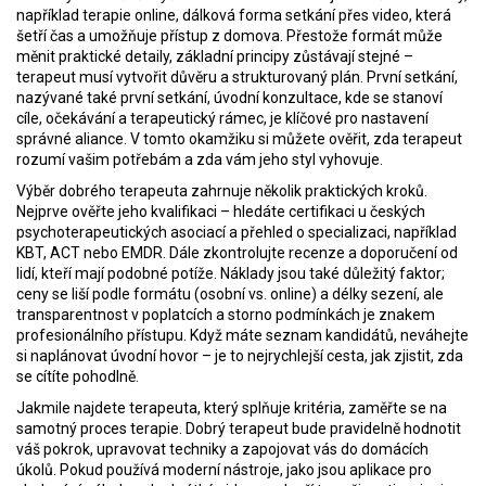
například
terapie online
,
dálková forma setkání přes video, která
šetří čas a umožňuje přístup z domova
. Přestože formát může
měnit praktické detaily, základní principy zůstávají stejné –
terapeut musí vytvořit důvěru a strukturovaný plán. První setkání,
nazývané také
první setkání
,
úvodní konzultace, kde se stanoví
cíle, očekávání a terapeutický rámec
, je klíčové pro nastavení
správné aliance. V tomto okamžiku si můžete ověřit, zda terapeut
rozumí vašim potřebám a zda vám jeho styl vyhovuje.
Výběr dobrého terapeuta zahrnuje několik praktických kroků.
Nejprve ověřte jeho kvalifikaci – hledáte certifikaci u českých
psychoterapeutických asociací a přehled o specializaci, například
KBT, ACT nebo EMDR. Dále zkontrolujte recenze a doporučení od
lidí, kteří mají podobné potíže. Náklady jsou také důležitý faktor;
ceny se liší podle formátu (osobní vs. online) a délky sezení, ale
transparentnost v poplatcích a storno podmínkách je znakem
profesionálního přístupu. Když máte seznam kandidátů, neváhejte
si naplánovat úvodní hovor – je to nejrychlejší cesta, jak zjistit, zda
se cítíte pohodlně.
Jakmile najdete terapeuta, který splňuje kritéria, zaměřte se na
samotný proces terapie. Dobrý terapeut bude pravidelně hodnotit
váš pokrok, upravovat techniky a zapojovat vás do domácích
úkolů. Pokud používá moderní nástroje, jako jsou aplikace pro