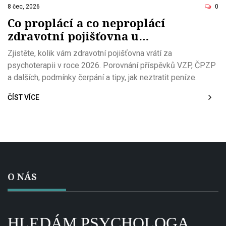
8 čec, 2026
0
Co proplácí a co neproplácí
zdravotní pojišťovna u
psychoterapie v roce 2026
Zjistěte, kolik vám zdravotní pojišťovna vrátí za
psychoterapii v roce 2026. Porovnání příspěvků VZP, ČPZP
a dalších, podmínky čerpání a tipy, jak neztratit peníze.
ČÍST VÍCE
O NÁS
HLEDÁM PSYCHOLOGA