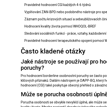
Pravidelné hodnocení
CGI
každých 4-6 týdnů
Vyplňování
ZAN-BPD
nebo podobného nástroje pro spe
Záznam počtu krizových situací a sebeubližovacích čin
Hodnocení kvality života pomocí
WHOQOL-BREF
Sledování sociálních funkcí - práce, vztahy, každodenní 
Pravidelné hodnocení terapeutického spojení pomocí
W
Často kladené otázky
Jaké nástroje se používají pro h
poruchy?
Pro hodnocení borderline osobnostní poruchy se často po
klíčových příznaků. Dalším nástrojem je DAPP-BQ, který h
hodnocení (CGI) také poskytuje obecný přehled o závažnos
Může se porucha osobnosti úplně
Porucha osobnosti se obvykle nevyléčí úplně, ale může se