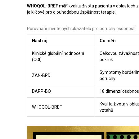
WHOQOL-BREF
měří kvalitu života pacienta v oblastech 
je klíčové pro dlouhodobou úspěšnost terapie.
Porovnání měřitelných ukazatelů pro poruchy osobnosti
Nástroj
Co měří
Klinické globální hodnocení
Celkovou závažnos
(CGI)
pokrok
Symptomy borderlin
ZAN-BPD
poruchy
DAPP-BQ
18 dimenzí osobnos
Kvalita života v obla
WHOQOL-BREF
vztahů