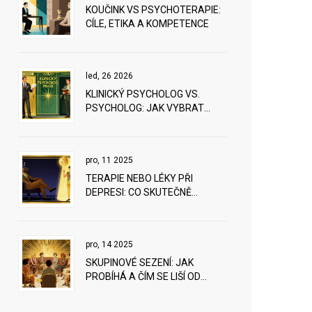
KOUČINK VS PSYCHOTERAPIE:
CÍLE, ETIKA A KOMPETENCE
led, 26 2026
KLINICKÝ PSYCHOLOG VS.
PSYCHOLOG: JAK VYBRAT
SPRÁVNÉHO TERAPEUTA PRO
SEBE
pro, 11 2025
TERAPIE NEBO LÉKY PŘI
DEPRESI: CO SKUTEČNĚ
POMÁHÁ PODLE
NEJNOVĚJŠÍCH VÝZKUMŮ
pro, 14 2025
SKUPINOVÉ SEZENÍ: JAK
PROBÍHÁ A ČÍM SE LIŠÍ OD
INDIVIDUÁLNÍ TERAPIE