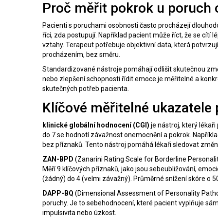
Proč měřit pokrok u poruch
Pacienti s poruchami osobnosti často procházejí dlouhodo
říci, zda postupují. Například pacient může říct, že se cít
vztahy. Terapeut potřebuje objektivní data, která potvrz
procházením, bez směru.
Standardizované nástroje pomáhají odlišit skutečnou změ
nebo zlepšení schopnosti řídit emoce je měřitelné a konk
skutečných potřeb pacienta.
Klíčové měřitelné ukazatele 
klinické globální hodnocení (CGI)
je nástroj, který léka
do 7 se hodnotí závažnost onemocnění a pokrok. Napříkl
bez příznaků. Tento nástroj pomáhá lékaři sledovat změn
ZAN-BPD
(Zanarini Rating Scale for Borderline Personali
Měří 9 klíčových příznaků, jako jsou sebeubližování, emoci
(žádný) do 4 (velmi závažný). Průměrné snížení skóre o 
DAPP-BQ
(Dimensional Assessment of Personality Patho
poruchy. Je to sebehodnocení, které pacient vyplňuje sám.
impulsivita nebo úzkost.