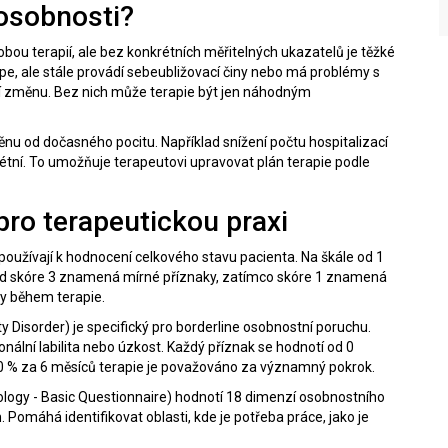
 osobnosti?
bou terapií, ale bez konkrétních měřitelných ukazatelů je těžké
í lépe, ale stále provádí sebeubližovací činy nebo má problémy s
ují změnu. Bez nich může terapie být jen náhodným
nu od dočasného pocitu. Například snížení počtu hospitalizací
rétní. To umožňuje terapeutovi upravovat plán terapie podle
pro terapeutickou praxi
ři používají k hodnocení celkového stavu pacienta. Na škále od 1
ad skóre 3 znamená mírné příznaky, zatímco skóre 1 znamená
y během terapie.
ty Disorder) je specifický pro borderline osobnostní poruchu.
onální labilita nebo úzkost. Každý příznak se hodnotí od 0
50 % za 6 měsíců terapie je považováno za významný pokrok.
logy - Basic Questionnaire) hodnotí 18 dimenzí osobnostního
 Pomáhá identifikovat oblasti, kde je potřeba práce, jako je