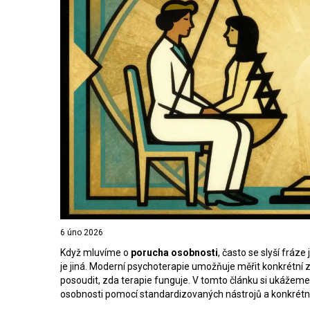
6 úno 2026
Když mluvíme o
porucha osobnosti
, často se slyší fráze
je jiná. Moderní psychoterapie umožňuje měřit konkrétní
posoudit, zda terapie funguje. V tomto článku si ukážeme
osobnosti pomocí standardizovaných nástrojů a konkrétní