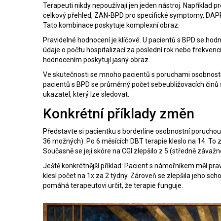
Terapeuti nikdy nepoužívají jen jeden nástroj. Například 
celkový přehled, ZAN-BPD pro specifické symptomy, DAP
Tato kombinace poskytuje komplexní obraz.
Pravidelné hodnocení je klíčové. U pacientů s BPD se hodn
údaje o počtu hospitalizací za poslední rok nebo frekvenci
hodnocením poskytují jasný obraz.
Ve skutečnosti se mnoho pacientů s poruchami osobnosti úsp
pacientů s BPD se průměrný počet sebeubližovacích činů sn
ukazatel, který lze sledovat.
Konkrétní příklady změn
Představte si pacientku s borderline osobnostní porucho
36 možných). Po 6 měsících DBT terapie kleslo na 14. T
Současně se její skóre na CGI zlepšilo z 5 (středně závažn
Ještě konkrétnější příklad: Pacient s námořníkem měl prav
klesl počet na 1x za 2 týdny. Zároveň se zlepšila jeho s
pomáhá terapeutovi určit, že terapie funguje.