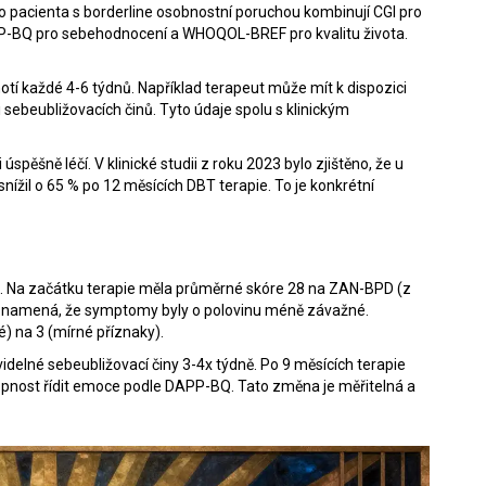
pro pacienta s borderline osobnostní poruchou kombinují CGI pro
P-BQ pro sebehodnocení a WHOQOL-BREF pro kvalitu života.
otí každé 4-6 týdnů. Například terapeut může mít k dispozici
 sebeubližovacích činů. Tyto údaje spolu s klinickým
ěšně léčí. V klinické studii z roku 2023 bylo zjištěno, že u
ížil o 65 % po 12 měsících DBT terapie. To je konkrétní
u. Na začátku terapie měla průměrné skóre 28 na ZAN-BPD (z
o znamená, že symptomy byly o polovinu méně závažné.
é) na 3 (mírné příznaky).
idelné sebeubližovací činy 3-4x týdně. Po 9 měsících terapie
chopnost řídit emoce podle DAPP-BQ. Tato změna je měřitelná a