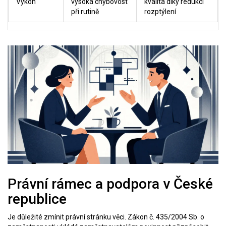
Výkon
vysoká chybovost
kvalita díky redukcí
při rutině
rozptýlení
Právní rámec a podpora v České
republice
Je důležité zmínit právní stránku věci. Zákon č. 435/2004 Sb. o