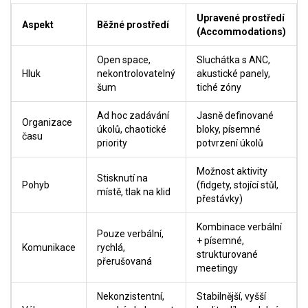
Upravené prostředí
Aspekt
Běžné prostředí
(Accommodations)
Open space,
Sluchátka s ANC,
Hluk
nekontrolovatelný
akustické panely,
šum
tiché zóny
Ad hoc zadávání
Jasně definované
Organizace
úkolů, chaotické
bloky, písemné
času
priority
potvrzení úkolů
Možnost aktivity
Stisknutí na
Pohyb
(fidgety, stojící stůl,
místě, tlak na klid
přestávky)
Kombinace verbální
Pouze verbální,
+ písemné,
Komunikace
rychlá,
strukturované
přerušovaná
meetingy
Nekonzistentní,
Stabilnější, vyšší