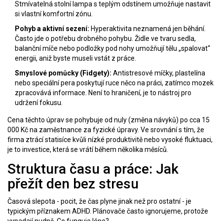
Stmívatelná stolní lampa s teplým odstínem umožňuje nastavit
si vlastní komfortní zónu.
Pohyb a aktivní sezení:
Hyperaktivita neznamená jen běhání.
Často jde o potřebu drobného pohybu. Židle ve tvaru sedla,
balanční míče nebo podložky pod nohy umožňují tělu „spalovat“
energii, aniž byste museli vstát z práce.
Smyslové pomůcky (Fidgety):
Antistresové míčky, plastelína
nebo speciální pera poskytují ruce něco na práci, zatímco mozek
zpracovává informace. Není to hraničení, je to nástroj pro
udržení fokusu.
Cena těchto úprav se pohybuje od nuly (změna návyků) po cca 15
000 Kč na zaměstnance za fyzické úpravy. Ve srovnání s tím, že
firma ztrácí statisíce kvůli nízké produktivitě nebo vysoké fluktuaci,
je to investice, která se vrátí během několika měsíců.
Struktura času a práce: Jak
přežít den bez stresu
Časová slepota - pocit, že čas plyne jinak než pro ostatní - je
typickým příznakem ADHD. Plánovače často ignorujeme, protože