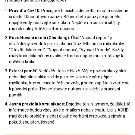
vypadají nudně. Co funguje lépe?
Pravidlo 45+10:
Pracujte v blocích o délce 45 minut a následně
si dejte 10minutovou pauzu. Během této pauzy se pohněte,
napijte vody, podívejte se z okna. Nejděte na sociální sítě, ty
mozek dále přetěžují informacemi.
Rozdělování úkolů (Chunking):
Úkol "Napsat report" je
strašidelný a vede k prokrastinaci. Rozdělte ho na mikrokroky:
"Otevřít dokument", "Napsat nadpis", "Vypsat tři body". Každý
malý krok dokončený uvolňuje trochu dopaminu a motivuje k
dalšímu kroku.
Externí paměť:
Nedůvěřujte své hlavě. Mějte poznámkový blok
nebo digitální aplikaci vždy po ruce. Jakmile vám přijde
myšlenka, kterou chcete řešit později, ji hned zapíšte a vraťte se
k původní práci. Tím se zbavíte nutnosti si ji držit v pracovní
paměti.
Jasná pravidla komunikace:
Dojednejte si s týmem, že důležité
informace budou vždy také e-mailem nebo v chatu. Lidi s ADHD
mají často problém sledat dlouhé verbální instrukce, zejména
pokud jsou přerušované.