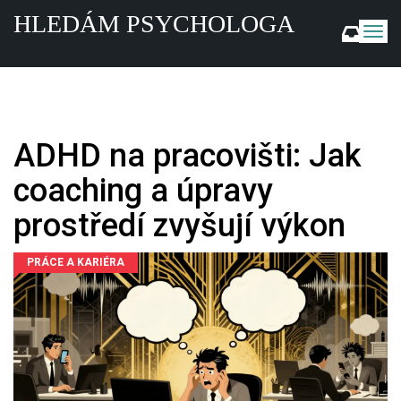
HLEDÁM PSYCHOLOGA
Z
o
b
r
a
z
i
ADHD na pracovišti: Jak
t
n
coaching a úpravy
a
v
prostředí zvyšují výkon
i
g
PRÁCE A KARIÉRA
a
c
i