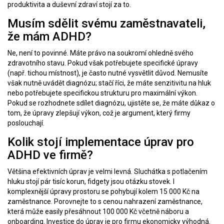
produktivita a duševní zdraví stojí za to.
Musím sdělit svému zaměstnavateli,
že mám ADHD?
Ne, není to povinné. Máte právo na soukromí ohledně svého
zdravotního stavu. Pokud však potřebujete specifické úpravy
(např. tichou místnost), je často nutné vysvětlit důvod. Nemusíte
však nutně uvádět diagnózu; stačí říci, že máte senzitivitu na hluk
nebo potřebujete specifickou strukturu pro maximální výkon.
Pokud se rozhodnete sdílet diagnózu, ujistěte se, že máte důkaz o
tom, že úpravy zlepšují výkon, což je argument, který firmy
poslouchají.
Kolik stojí implementace úprav pro
ADHD ve firmě?
Většina efektivních úprav je velmi levná. Sluchátka s potlačením
hluku stojí pár tisíc korun, fidgety jsou otázku stovek. I
komplexnější úpravy prostoru se pohybují kolem 15 000 Kč na
zaměstnance. Porovnejte to s cenou nahrazení zaměstnance,
která může easily přesáhnout 100 000 Kč včetně náboru a
onboarding. Investice do úprav je pro firmu ekonomicky výhodná.