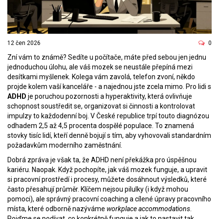
12 čen 2026
0
Zní vám to známě? Sedíte u počítače, máte před sebou jen jednu
jednoduchou úlohu, ale váš mozek se neustále přepíná mezi
desítkami myšlenek. Kolega vám zavolá, telefon zvoní, někdo
projde kolem vaší kanceláře - a najednou jste zcela mimo. Pro lidi s
ADHD
je
poruchou pozornosti a hyperaktivity, která ovlivňuje
schopnost soustředit se, organizovat si činnosti a kontrolovat
impulzy
to každodenní boj. V České republice trpí touto diagnózou
odhadem 2,5 až 4,5 procenta dospělé populace. To znamená
stovky tisíc lidí, kteří denně bojují s tím, aby vyhovovali standardním
požadavkům moderního zaměstnání.
Dobrá zpráva je však ta, že ADHD není překážka pro úspěšnou
kariéru. Naopak. Když pochopíte, jak váš mozek funguje, a upravit
si pracovní prostředí i procesy, můžete dosáhnout výsledků, které
často přesahují průměr. Klíčem nejsou pilulky (i když mohou
pomoci), ale správný
pracovní coaching
a cílené úpravy pracovního
místa, které odborně nazýváme
workplace accommodations
.
Pojďme se podívat, co konkrétně funguje a jak to nastavit tak,