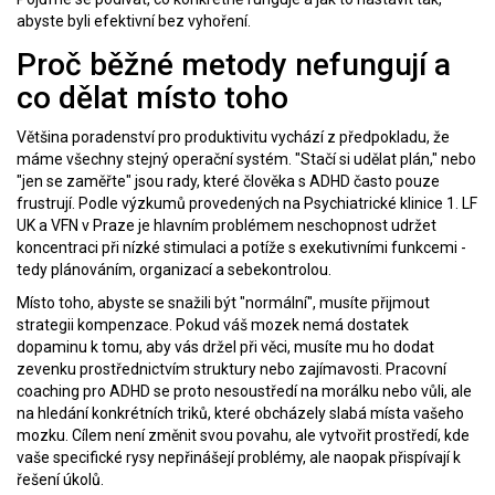
abyste byli efektivní bez vyhoření.
Proč běžné metody nefungují a
co dělat místo toho
Většina poradenství pro produktivitu vychází z předpokladu, že
máme všechny stejný operační systém. "Stačí si udělat plán," nebo
"jen se zaměřte" jsou rady, které člověka s ADHD často pouze
frustrují. Podle výzkumů provedených na Psychiatrické klinice 1. LF
UK a VFN v Praze je hlavním problémem neschopnost udržet
koncentraci při nízké stimulaci a potíže s exekutivními funkcemi -
tedy plánováním, organizací a sebekontrolou.
Místo toho, abyste se snažili být "normální", musíte přijmout
strategii kompenzace. Pokud váš mozek nemá dostatek
dopaminu k tomu, aby vás držel při věci, musíte mu ho dodat
zevenku prostřednictvím struktury nebo zajímavosti. Pracovní
coaching pro ADHD se proto nesoustředí na morálku nebo vůli, ale
na hledání konkrétních triků, které obcházely slabá místa vašeho
mozku. Cílem není změnit svou povahu, ale vytvořit prostředí, kde
vaše specifické rysy nepřinášejí problémy, ale naopak přispívají k
řešení úkolů.