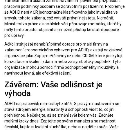
zaměstnanosti ukládá zaměstnavatelům povinnost přizpůsobit
pracovní podmínky osobám se zdravotním postižením. Problém je,
že ADHD není v ČR jednoznačně klasifikováno jako invalidita ve
smyslu tohoto zákona, což vytváří právní nejistotu. Nicméně,
Ministerstvo práce a sociálních věcí připravuje metodiky, které by
měly tento prostor objasnit a umožnit přístup ke státní podpoře
pro úpravy.
Ačkoli stát ještě nenabízí přímé dotace pro malé firmy na
zakoupení ergonomického vybavení pro ADHD, existují neziskové
organizace jako ZapojmeVšechny.cz nebo CRDM, které poskytují
konzultace a školení zdarma nebo za symbolický poplatek. Tyto
organizace mohou pomoci firmě pochopit benefity inkluzivity a
navrhnout levná, ale efektivní řešení.
Závěrem: Vaše odlišnost je
výhoda
ADHD na pracovišti nemusí být zátěží. S pravým nastavením se
stává zdrojem energie, kreativity a schopnosti vidět to, co jiní
přehlédnou. Nečekejte, až se změní svět kolem vás. Začněte
malými kroky dnes. Zeptejte se svého manažera na možnost
flexibilit, kupte si kvalitní sluchátka, nebo si najděte kouče. Vaše