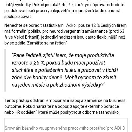
chtějí výsledky. Pokud jim ukážete, že s určitými úpravami budete
produkovat lepší práci rychleji, většina manažerů bude ochotná
spolupracovat.
Nenechte se odradit statistikami. Ačkoli pouze 12 % českých firem
má formální politiku pro neurodivergentní zaměstnance (proti 63
% ve Velké Británii), jednotliví nadřízení jsou často flexibilnější, než
by se zdálo. Zaměřte se na řešení:
"Pane řediteli, zjistil jsem, že moje produktivita
vzroste o 25 %, pokud budu moci používat
sluchátka s potlačením hluku a pracovat v tichší
zóně dvě hodiny denně. Mohli bychom to zkusit
na jeden měsíc a pak zhodnotit výsledky?"
Tento přístup odstraní emocionální náboj a zaměří se na business
outcome. Pokud narazíte na odpor, zapojte externího poradce
nebo HR oddělení, které může poskytnout odborné stanovisko.
Srovnání běžného vs. upraveného pracovního prostředí pro ADHD