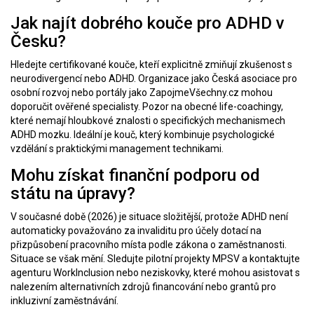
Jak najít dobrého kouče pro ADHD v
Česku?
Hledejte certifikované kouče, kteří explicitně zmiňují zkušenost s
neurodivergencí nebo ADHD. Organizace jako Česká asociace pro
osobní rozvoj nebo portály jako ZapojmeVšechny.cz mohou
doporučit ověřené specialisty. Pozor na obecné life-coachingy,
které nemají hloubkové znalosti o specifických mechanismech
ADHD mozku. Ideální je kouč, který kombinuje psychologické
vzdělání s praktickými management technikami.
Mohu získat finanční podporu od
státu na úpravy?
V současné době (2026) je situace složitější, protože ADHD není
automaticky považováno za invaliditu pro účely dotací na
přizpůsobení pracovního místa podle zákona o zaměstnanosti.
Situace se však mění. Sledujte pilotní projekty MPSV a kontaktujte
agenturu WorkInclusion nebo neziskovky, které mohou asistovat s
nalezením alternativních zdrojů financování nebo grantů pro
inkluzivní zaměstnávání.