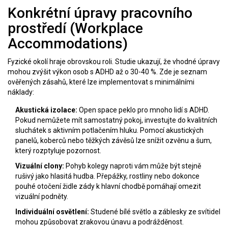
Konkrétní úpravy pracovního
prostředí (Workplace
Accommodations)
Fyzické okolí hraje obrovskou roli. Studie ukazují, že vhodné úpravy
mohou zvýšit výkon osob s ADHD až o 30-40 %. Zde je seznam
ověřených zásahů, které lze implementovat s minimálními
náklady:
Akustická izolace:
Open space peklo pro mnoho lidí s ADHD.
Pokud nemůžete mít samostatný pokoj, investujte do kvalitních
sluchátek s aktivním potlačením hluku. Pomocí akustických
panelů, koberců nebo těžkých závěsů lze snížit ozvěnu a šum,
který rozptyluje pozornost.
Vizuální clony:
Pohyb kolegy naproti vám může být stejně
rušivý jako hlasitá hudba. Přepážky, rostliny nebo dokonce
pouhé otočení židle zády k hlavní chodbě pomáhají omezit
vizuální podněty.
Individuální osvětlení:
Studené bílé světlo a záblesky ze svítidel
mohou způsobovat zrakovou únavu a podrážděnost.