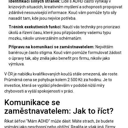
Identifikaci silných stránek:
Lidé s ADHD často vynikají v
krizových situacích, kreativním myšlení a schopnosti propojovat
zdánlivě nesouvisející informace. Kouč vám pomůže tyto síly
nasadit tam, kde jsou nejvíce potřeba.
Trénink exekutivních funkcí:
Naučí vás techniky pro priorizaci
úkolů a řízení času, které jsou přizpůsobeny vašemu typu
mozku, nikoliv univerzálním schématům.
Přípravu na komunikaci se zaměstnavatelem:
Největším
bariérou je často stigma. Kouč vám pomůže formulovat žádost
o úpravy tak, aby zněla jako benefit pro firmu, nikoliv jako
výmluva.
V ČR je nabídku kvalifikovaných koučů stále omezená, ale roste.
Průměrná cena se pohybuje kolem 2 500 Kč za hodinu. Je to
investice, která se vyplácí především v podobě nižší míry
chybovosti a vyšší spokojenosti v práci.
Komunikace se
zaměstnavatelem: Jak to říct?
Říkat šéfovi "Mám ADHD" může děsit. Máte strach, že budete
vnímáni jako neschopní nebo obtížní. Realita je však jiná. Firmy