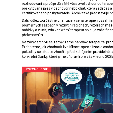
rozhodování a proč je důležité včas zvolit vhodnou terap
poskytovaná přes videohovor nebo chat, která šetří čas a
certifikovaného poskytovatele. Archiv také představuje pr
Další důležitou částí je orientace v
cena terapie
,
rozsah fi
průměrných sazbách v různých regionech, rozdílech mezi
nabídky a zjistit, zda konkrétní terapeut splňuje vaše f
překvapením.
Na závěr archivu se zaměřujeme na
výběr terapeuta
,
proc
Probereme, jak zhodnotit kvalifikace, specializaci a osob
pokud by se situace zhoršila před zahájením pravidelné te
konkrétní články, které jsme připravili pro vás v lednu 2025
PSYCHOLOGIE