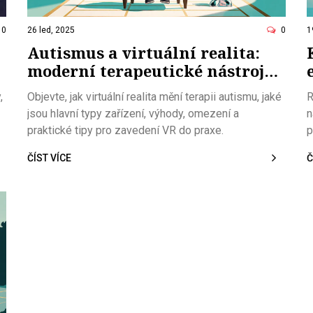
0
26 led, 2025
0
1
Autismus a virtuální realita:
moderní terapeutické nástroje a
praktické tipy
,
Objevte, jak virtuální realita mění terapii autismu, jaké
R
jsou hlavní typy zařízení, výhody, omezení a
n
praktické tipy pro zavedení VR do praxe.
p
ČÍST VÍCE
Č