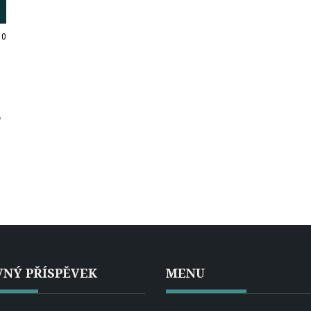
0
y
NÝ PŘÍSPĚVEK
MENU