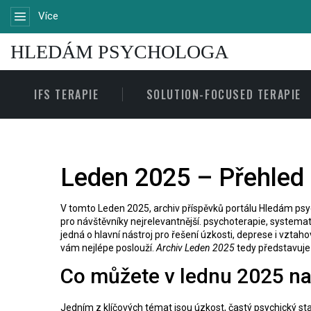
Více
HLEDÁM PSYCHOLOGA
IFS TERAPIE
SOLUTION-FOCUSED TERAPIE
Leden 2025 – Přehled
V tomto
Leden 2025
,
archiv příspěvků portálu Hledám ps
pro návštěvníky nejrelevantnější.
psychoterapie
,
systemati
jedná o hlavní nástroj pro řešení úzkosti, deprese i vzta
vám nejlépe poslouží.
Archiv Leden 2025
tedy představuje 
Co můžete v lednu 2025 naj
Jedním z klíčových témat jsou
úzkost
,
častý psychický s