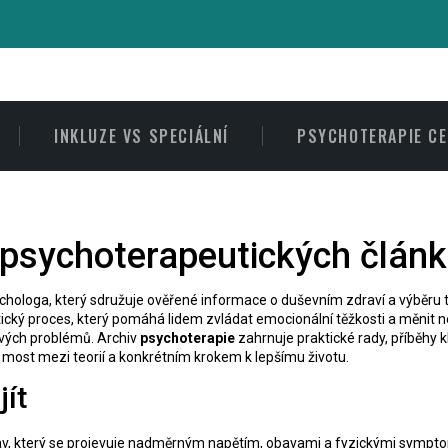
INKLUZE VS SPECIÁLNÍ
PSYCHOTERAPIE C
 psychoterapeutických člán
ychologa, který sdružuje ověřené informace o duševním zdraví a výběru
cký proces, který pomáhá lidem zvládat emocionální těžkosti a měnit n
hových problémů. Archiv
psychoterapie
zahrnuje praktické rady, příběhy k
most mezi teorií a konkrétním krokem k lepšímu životu.
ít
tav, který se projevuje nadměrným napětím, obavami a fyzickými sympt