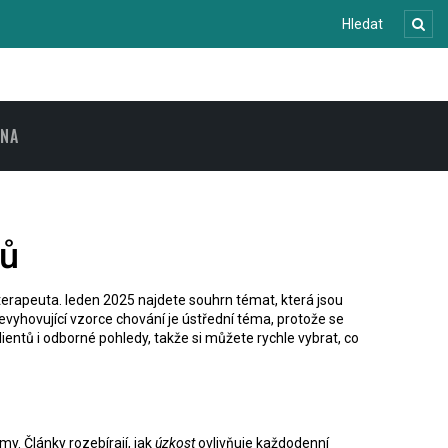
ENA
ků
 terapeuta
.
leden 2025
najdete souhrn témat, která jsou
evyhovující vzorce chování
je ústřední téma, protože se
lientů i odborné pohledy, takže si můžete rychle vybrat, co
omy
. Články rozebírají, jak
úzkost
ovlivňuje každodenní