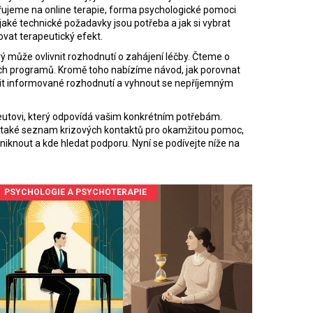
měřujeme na
online terapie
,
forma psychologické pomoci
jaké technické požadavky jsou potřeba a jak si vybrat
ovat terapeutický efekt.
ý může ovlivnit rozhodnutí o zahájení léčby
. Čteme o
ých programů. Kromě toho nabízíme návod, jak porovnat
činit informované rozhodnutí a vyhnout se nepříjemným
eutovi, který odpovídá vašim konkrétním potřebám
.
šíme také seznam krizových kontaktů pro okamžitou pomoc,
niknout a kde hledat podporu. Nyní se podívejte níže na
PSYCHOLOGIE A PSYCHOTERAPIE