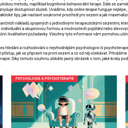
eutickou metodu, například kognitivně‑behaviorální terapii. Dále se za
 zvyšuje dostupnost služeb
. Uvádíme, kdy
online terapie
funguje nejlépe, 
aktické tipy, jak nastavit soukromé prostředí pro sezení a jak maximaliz
nančních nákladů spojených s jednotlivými terapeutickými sezeními, kter
 individuální a skupinovou formou a možnostech pojištění nebo slevov
inanční i kvalitativní požadavky. Všechny tyto informace vám pomohou u
es hledání a rozhodování o nejvhodnějším psychologovi či psychoterap
ní přístup, jak se připravit na první sezení a co od něj očekávat. Přiná
rapie. Díky tomuto souhrnu získáte jasný obrázek o tom, jaké kroky pod
.
PSYCHOLOGIE A PSYCHOTERAPIE