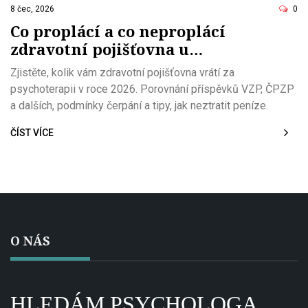
8 čec, 2026
0
Co proplácí a co neproplácí
zdravotní pojišťovna u
psychoterapie v roce 2026
Zjistěte, kolik vám zdravotní pojišťovna vrátí za
psychoterapii v roce 2026. Porovnání příspěvků VZP, ČPZP
a dalších, podmínky čerpání a tipy, jak neztratit peníze.
ČÍST VÍCE
O NÁS
HLEDÁM PSYCHOLOGA