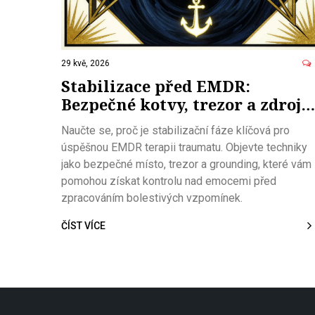
29 kvě, 2026
Stabilizace před EMDR:
Bezpečné kotvy, trezor a zdroje
pro bezpečnou terapii traumat
Naučte se, proč je stabilizační fáze klíčová pro
úspěšnou EMDR terapii traumatu. Objevte techniky
jako bezpečné místo, trezor a grounding, které vám
pomohou získat kontrolu nad emocemi před
zpracováním bolestivých vzpomínek.
ČÍST VÍCE