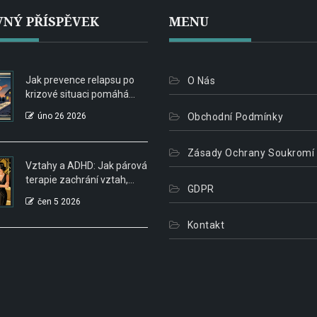
NÝ PŘÍSPĚVEK
MENU
Jak prevence relapsu po
O Nás
krizové situaci pomáhá
udržet stabilitu při
úno 26 2026
Obchodní Podmínky
závislosti
Zásady Ochrany Soukromí
Vztahy a ADHD: Jak párová
terapie zachrání vztah,
GDPR
když jeden partner
čen 5 2026
zapomíná
Kontakt