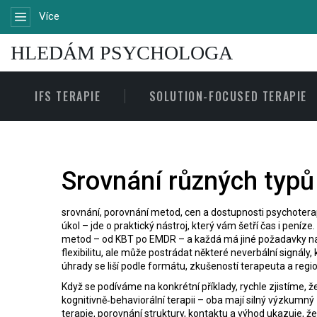
Více
HLEDÁM PSYCHOLOGA
IFS TERAPIE
SOLUTION-FOCUSED TERAPIE
Srovnání různých typů 
srovnání
,
porovnání metod, cen a dostupnosti psychotera
úkol – jde o praktický nástroj, který vám šetří čas i peníz
metod – od KBT po EMDR – a každá má jiné požadavky na 
flexibilitu, ale může postrádat některé neverbální signály,
úhrady
se liší podle formátu, zkušeností terapeuta a regi
Když se podíváme na konkrétní příklady, rychle zjistíme, ž
kognitivně‑behaviorální terapii
– oba mají silný výzkumný 
terapie
,
porovnání struktury, kontaktu a výhod
ukazuje, že