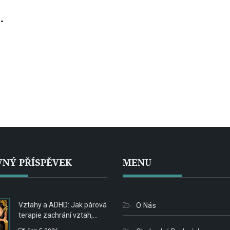
NÝ PŘÍSPĚVEK
MENU
Vztahy a ADHD: Jak párová
O Nás
terapie zachrání vztah,
když jeden partner