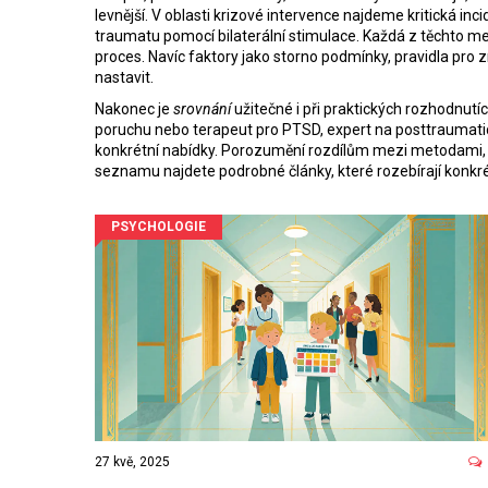
levnější. V oblasti krizové intervence najdeme
kritická inc
traumatu pomocí bilaterální stimulace
. Každá z těchto me
proces. Navíc faktory jako
storno podmínky
,
pravidla pro 
nastavit.
Nakonec je
srovnání
užitečné i při praktických rozhodnutíc
poruchu
nebo
terapeut pro PTSD
,
expert na posttraumat
konkrétní nabídky. Porozumění rozdílům mezi metodami,
seznamu najdete podrobné články, které rozebírají konkrétn
PSYCHOLOGIE
27 kvě, 2025