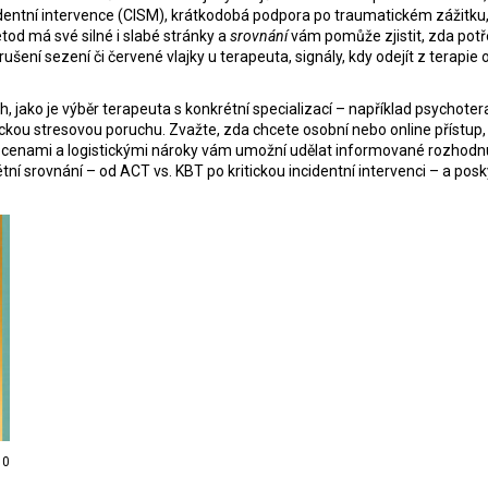
identní intervence (CISM)
,
krátkodobá podpora po traumatickém zážitku
tod má své silné i slabé stránky a
srovnání
vám pomůže zjistit, zda potře
zrušení sezení
či
červené vlajky u terapeuta
,
signály, kdy odejít z terapie
o
h, jako je výběr terapeuta s konkrétní specializací – například
psychoter
ickou stresovou poruchu
. Zvažte, zda chcete osobní nebo online přístup
 cenami a logistickými nároky vám umožní udělat informované rozhodn
í srovnání – od ACT vs. KBT po kritickou incidentní intervenci – a poskyt
0