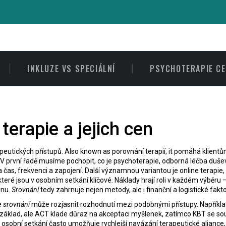
INKLUZE VS SPECIÁLNÍ
PSYCHOTERAPIE C
terapie a jejich cen
peutických přístupů
. Also known as
porovnání terapií
, it pomáhá klientů
e. V první řadě musíme pochopit, co je
psychoterapie
,
odborná léčba dušev
čas, frekvenci a zapojení. Další významnou variantou je
online terapie
,
 které jsou v osobním setkání klíčové. Náklady hrají roli v každém výběru 
onu.
Srovnání
tedy zahrnuje nejen metody, ale i finanční a logistické faktor
e
srovnání
může rozjasnit rozhodnutí mezi podobnými přístupy. Napříkl
základ, ale ACT klade důraz na akceptaci myšlenek, zatímco KBT se sou
 osobní setkání často umožňuje rychlejší navázání terapeutické aliance,