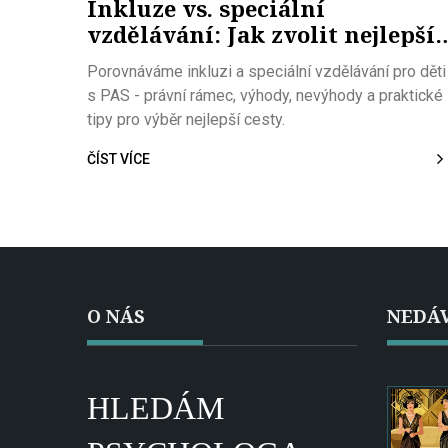
Inkluze vs. speciální
vzdělávání: Jak zvolit nejlepší
cestu pro dítě s PAS
Porovnáváme inkluzi a speciální vzdělávání pro děti
s PAS - právní rámec, výhody, nevýhody a praktické
tipy pro výběr nejlepší cesty.
ČÍST VÍCE
O NÁS
NEDÁV
HLEDÁM