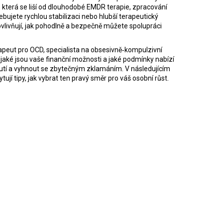
, která se liší od dlouhodobé
EMDR terapie
,
zpracování
bujete rychlou stabilizaci nebo hlubší terapeutický
vlivňují, jak pohodlně a bezpečně můžete spolupráci
apeut pro OCD
,
specialista na obsesivně‑kompulzivní
, jaké jsou vaše finanční možnosti a jaké podmínky nabízí
utí a vyhnout se zbytečným zklamáním. V následujícím
ují tipy, jak vybrat ten pravý směr pro váš osobní růst.