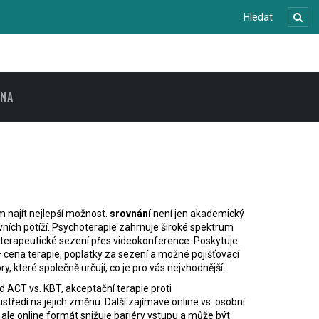
ENA
m najít nejlepší možnost.
srovnání
není jen akademický
ních potíží
. Psychoterapie zahrnuje široké spektrum
terapeutické sezení přes videokonference
. Poskytuje
–
cena terapie
,
poplatky za sezení a možné pojišťovací
y, které společně určují, co je pro vás nejvhodnější.
ad
ACT vs. KBT
,
akceptační terapie proti
středí na jejich změnu. Další zajímavé
online vs. osobní
 ale online formát snižuje bariéry vstupu a může být