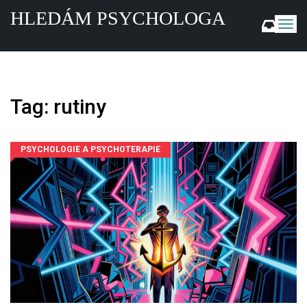
HLEDÁM PSYCHOLOGA
Z
o
b
r
a
z
Tag: rutiny
i
t
n
a
PSYCHOLOGIE A PSYCHOTERAPIE
v
i
g
a
c
i