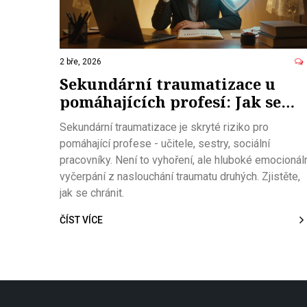
2 bře, 2026
Sekundární traumatizace u
pomáhajících profesí: Jak se
chránit před emocionálním
Sekundární traumatizace je skryté riziko pro
vyčerpáním
pomáhající profese - učitele, sestry, sociální
pracovníky. Není to vyhoření, ale hluboké emocionál
vyčerpání z naslouchání traumatu druhých. Zjistěte,
jak se chránit.
ČÍST VÍCE