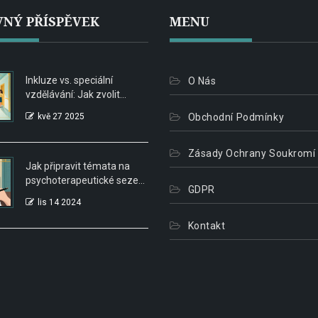
NÝ PŘÍSPĚVEK
MENU
Inkluze vs. speciální
O Nás
vzdělávání: Jak zvolit
nejlepší cestu pro dítě s
kvě 27 2025
Obchodní Podmínky
PAS
Zásady Ochrany Soukromí
Jak připravit témata na
psychoterapeutické sezení:
GDPR
Praktický návod k
lis 14 2024
plánování
Kontakt