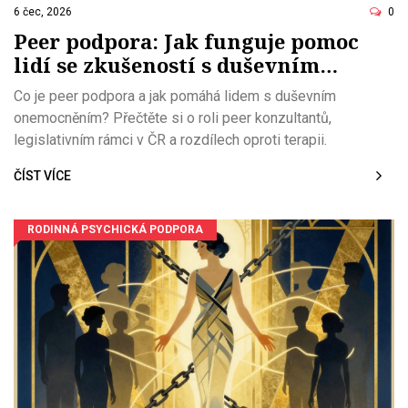
6 čec, 2026
0
Peer podpora: Jak funguje pomoc
lidí se zkušeností s duševním
onemocněním
Co je peer podpora a jak pomáhá lidem s duševním
onemocněním? Přečtěte si o roli peer konzultantů,
legislativním rámci v ČR a rozdílech oproti terapii.
ČÍST VÍCE
RODINNÁ PSYCHICKÁ PODPORA