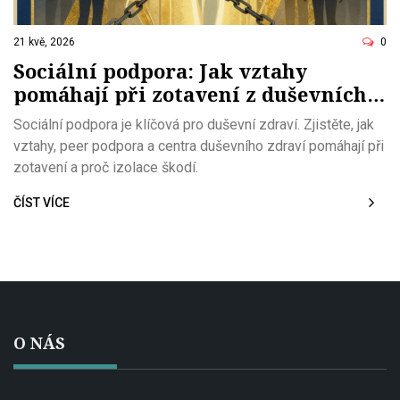
21 kvě, 2026
0
Sociální podpora: Jak vztahy
pomáhají při zotavení z duševních
potíží
Sociální podpora je klíčová pro duševní zdraví. Zjistěte, jak
vztahy, peer podpora a centra duševního zdraví pomáhají při
zotavení a proč izolace škodí.
ČÍST VÍCE
O NÁS