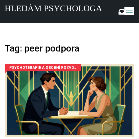
HLEDÁM PSYCHOLOGA
Z
o
b
r
a
z
Tag: peer podpora
i
t
n
a
PSYCHOTERAPIE A OSOBNÍ ROZVOJ
v
i
g
a
c
i