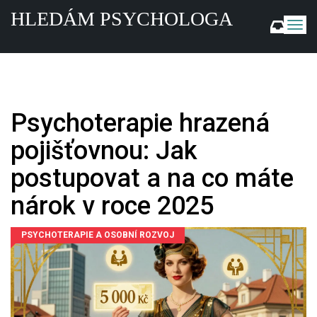
HLEDÁM PSYCHOLOGA
Z
o
b
r
a
z
i
Psychoterapie hrazená
t
n
pojišťovnou: Jak
a
v
postupovat a na co máte
i
g
nárok v roce 2025
a
c
PSYCHOTERAPIE A OSOBNÍ ROZVOJ
i