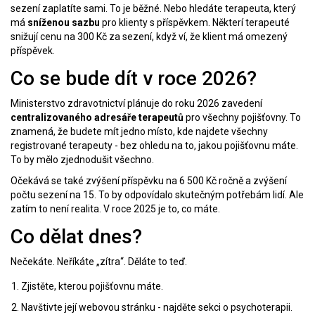
sezení zaplatíte sami. To je běžné. Nebo hledáte terapeuta, který
má
sníženou sazbu
pro klienty s příspěvkem. Některí terapeuté
snižují cenu na 300 Kč za sezení, když ví, že klient má omezený
příspěvek.
Co se bude dít v roce 2026?
Ministerstvo zdravotnictví plánuje do roku 2026 zavedení
centralizovaného adresáře terapeutů
pro všechny pojišťovny. To
znamená, že budete mít jedno místo, kde najdete všechny
registrované terapeuty - bez ohledu na to, jakou pojišťovnu máte.
To by mělo zjednodušit všechno.
Očekává se také zvýšení příspěvku na 6 500 Kč ročně a zvýšení
počtu sezení na 15. To by odpovídalo skutečným potřebám lidí. Ale
zatím to není realita. V roce 2025 je to, co máte.
Co dělat dnes?
Nečekáte. Neříkáte „zítra“. Děláte to teď.
Zjistěte, kterou pojišťovnu máte.
Navštivte její webovou stránku - najděte sekci o psychoterapii.