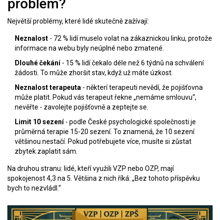
problém?
Největší problémy, které lidé skutečně zažívají:
Neznalost
- 72 % lidí muselo volat na zákaznickou linku, protože
informace na webu byly neúplné nebo zmatené.
Dlouhé čekání
- 15 % lidí čekalo déle než 6 týdnů na schválení
žádosti. To může zhoršit stav, když už máte úzkost.
Neznalost terapeuta
- některí terapeuti nevědí, že pojišťovna
může platit. Pokud vás terapeut řekne „nemáme smlouvu“,
nevěřte - zavolejte pojišťovně a zeptejte se.
Limit 10 sezení
- podle České psychologické společnosti je
průměrná terapie 15-20 sezení. To znamená, že 10 sezení
většinou nestačí. Pokud potřebujete více, musíte si zůstat
zbytek zaplatit sám.
Na druhou stranu: lidé, kteří využili VZP nebo OZP, mají
spokojenost 4,3 na 5. Většina z nich říká: „Bez tohoto příspěvku
bych to nezvládl.“