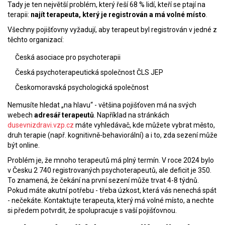
Tady je ten největší problém, který řeší 68 % lidí, kteří se ptají na
terapii:
najít terapeuta, který je registrován a má volné místo
.
Všechny pojišťovny vyžadují, aby terapeut byl registrován v jedné z
těchto organizací:
Česká asociace pro psychoterapii
Česká psychoterapeutická společnost ČLS JEP
Českomoravská psychologická společnost
Nemusíte hledat „na hlavu“ - většina pojišťoven má na svých
webech
adresář terapeutů
. Například na stránkách
dusevnizdravi.vzp.cz
máte vyhledávač, kde můžete vybrat město,
druh terapie (např. kognitivně-behaviorální) a i to, zda sezení může
být online.
Problém je, že mnoho terapeutů má plný termín. V roce 2024 bylo
v Česku 2 740 registrovaných psychoterapeutů, ale deficit je 350.
To znamená, že čekání na první sezení může trvat 4-8 týdnů.
Pokud máte akutní potřebu - třeba úzkost, která vás nenechá spát
- nečekáte. Kontaktujte terapeuta, který má volné místo, a nechte
si předem potvrdit, že spolupracuje s vaší pojišťovnou.