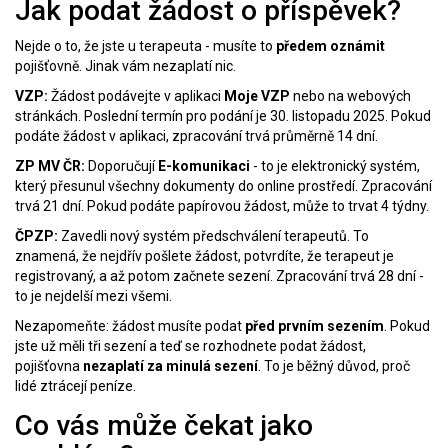
Jak podat žádost o příspěvek?
Nejde o to, že jste u terapeuta - musíte to
předem oznámit
pojišťovně. Jinak vám nezaplatí nic.
VZP:
Žádost podávejte v aplikaci
Moje VZP
nebo na webových
stránkách. Poslední termín pro podání je 30. listopadu 2025. Pokud
podáte žádost v aplikaci, zpracování trvá průměrně 14 dní.
ZP MV ČR:
Doporučují
E-komunikaci
- to je elektronický systém,
který přesunul všechny dokumenty do online prostředí. Zpracování
trvá 21 dní. Pokud podáte papírovou žádost, může to trvat 4 týdny.
ČPZP:
Zavedli nový systém předschválení terapeutů. To
znamená, že nejdřív pošlete žádost, potvrdíte, že terapeut je
registrovaný, a až potom začnete sezení. Zpracování trvá 28 dní -
to je nejdelší mezi všemi.
Nezapomeňte: žádost musíte podat
před prvním sezením
. Pokud
jste už měli tři sezení a teď se rozhodnete podat žádost,
pojišťovna
nezaplatí za minulá sezení
. To je běžný důvod, proč
lidé ztrácejí peníze.
Co vás může čekat jako