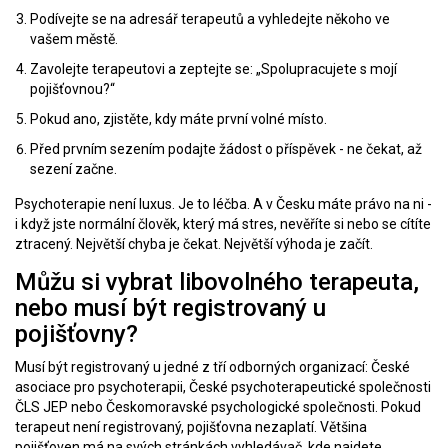
Podívejte se na adresář terapeutů a vyhledejte někoho ve
vašem městě.
Zavolejte terapeutovi a zeptejte se: „Spolupracujete s mojí
pojišťovnou?“
Pokud ano, zjistěte, kdy máte první volné místo.
Před prvním sezením podajte žádost o příspěvek - ne čekat, až
sezení začne.
Psychoterapie není luxus. Je to léčba. A v Česku máte právo na ni -
i když jste normální člověk, který má stres, nevěříte si nebo se cítíte
ztracený. Největší chyba je čekat. Největší výhoda je začít.
Můžu si vybrat libovolného terapeuta,
nebo musí být registrovaný u
pojišťovny?
Musí být registrovaný u jedné z tří odborných organizací: České
asociace pro psychoterapii, České psychoterapeutické společnosti
ČLS JEP nebo Českomoravské psychologické společnosti. Pokud
terapeut není registrovaný, pojišťovna nezaplatí. Většina
pojišťoven má na svých stránkách vyhledávač, kde najdete