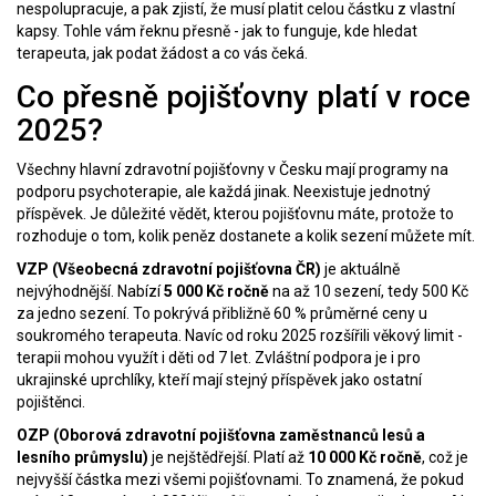
nespolupracuje, a pak zjistí, že musí platit celou částku z vlastní
kapsy. Tohle vám řeknu přesně - jak to funguje, kde hledat
terapeuta, jak podat žádost a co vás čeká.
Co přesně pojišťovny platí v roce
2025?
Všechny hlavní zdravotní pojišťovny v Česku mají programy na
podporu psychoterapie, ale každá jinak. Neexistuje jednotný
příspěvek. Je důležité vědět, kterou pojišťovnu máte, protože to
rozhoduje o tom, kolik peněz dostanete a kolik sezení můžete mít.
VZP (Všeobecná zdravotní pojišťovna ČR)
je aktuálně
nejvýhodnější. Nabízí
5 000 Kč ročně
na až 10 sezení, tedy 500 Kč
za jedno sezení. To pokrývá přibližně 60 % průměrné ceny u
soukromého terapeuta. Navíc od roku 2025 rozšířili věkový limit -
terapii mohou využít i děti od 7 let. Zvláštní podpora je i pro
ukrajinské uprchlíky, kteří mají stejný příspěvek jako ostatní
pojištěnci.
OZP (Oborová zdravotní pojišťovna zaměstnanců lesů a
lesního průmyslu)
je nejštědřejší. Platí až
10 000 Kč ročně
, což je
nejvyšší částka mezi všemi pojišťovnami. To znamená, že pokud