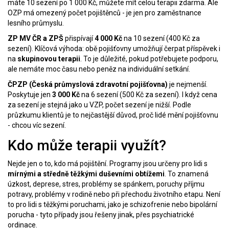
máte 10 sezení po 1 000 Kč, můžete mít celou terapii zdarma. Ale
OZP má omezený počet pojištěnců - je jen pro zaměstnance
lesního průmyslu.
ZP MV ČR a ZPŠ
přispívají
4 000 Kč
na 10 sezení (400 Kč za
sezení). Klíčová výhoda: obě pojišťovny umožňují čerpat příspěvek i
na
skupinovou terapii
. To je důležité, pokud potřebujete podporu,
ale nemáte moc času nebo peněz na individuální setkání.
ČPZP (Česká průmyslová zdravotní pojišťovna)
je nejmenší.
Poskytuje jen
3 000 Kč
na 6 sezení (500 Kč za sezení). I když cena
za sezení je stejná jako u VZP, počet sezení je nižší. Podle
průzkumu klientů je to nejčastější důvod, proč lidé mění pojišťovnu
- chcou víc sezení.
Kdo může terapii využít?
Nejde jen o to, kdo má pojištění. Programy jsou určeny pro lidi s
mírnými a středně těžkými duševními obtížemi
. To znamená
úzkost, deprese, stres, problémy se spánkem, poruchy příjmu
potravy, problémy v rodině nebo při přechodu životního etapu. Není
to pro lidi s těžkými poruchami, jako je schizofrenie nebo bipolární
porucha - tyto případy jsou řešeny jinak, přes psychiatrické
ordinace.